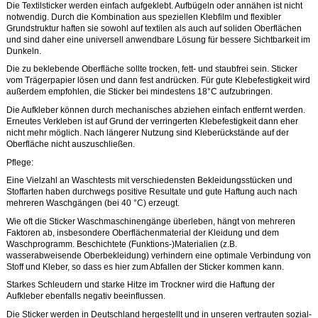
Die Textilsticker werden einfach aufgeklebt. Aufbügeln oder annähen ist nicht
notwendig. Durch die Kombination aus speziellen Klebfilm und flexibler
Grundstruktur haften sie sowohl auf textilen als auch auf soliden Oberflächen
und sind daher eine universell anwendbare Lösung für bessere Sichtbarkeit im
Dunkeln.
Die zu beklebende Oberfläche sollte trocken, fett- und staubfrei sein. Sticker
vom Trägerpapier lösen und dann fest andrücken. Für gute Klebefestigkeit wird
außerdem empfohlen, die Sticker bei mindestens 18°C aufzubringen.
Die Aufkleber können durch mechanisches abziehen einfach entfernt werden.
Erneutes Verkleben ist auf Grund der verringerten Klebefestigkeit dann eher
nicht mehr möglich. Nach längerer Nutzung sind Kleberückstände auf der
Oberfläche nicht auszuschließen.
Pflege:
Eine Vielzahl an Waschtests mit verschiedensten Bekleidungsstücken und
Stoffarten haben durchwegs positive Resultate und gute Haftung auch nach
mehreren Waschgängen (bei 40 °C) erzeugt.
Wie oft die Sticker Waschmaschinengänge überleben, hängt von mehreren
Faktoren ab, insbesondere Oberflächenmaterial der Kleidung und dem
Waschprogramm. Beschichtete (Funktions-)Materialien (z.B.
wasserabweisende Oberbekleidung) verhindern eine optimale Verbindung von
Stoff und Kleber, so dass es hier zum Abfallen der Sticker kommen kann.
Starkes Schleudern und starke Hitze im Trockner wird die Haftung der
Aufkleber ebenfalls negativ beeinflussen.
Die Sticker werden in Deutschland hergestellt und in unseren vertrauten sozial-