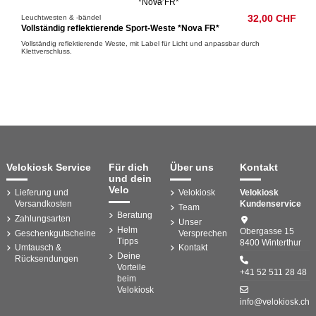
Leuchtwesten & -bändel
32,00 CHF
Vollständig reflektierende Sport-Weste *Nova FR*
Vollständig reflektierende Weste, mit Label für Licht und anpassbar durch
Klettverschluss.
Velokiosk Service
Für dich
Über uns
Kontakt
und dein
Velo
Lieferung und
Velokiosk
Velokiosk
Versandkosten
Kundenservice
Team
Beratung
Zahlungsarten
Unser
Helm
Obergasse 15
Geschenkgutscheine
Versprechen
Tipps
8400 Winterthur
Umtausch &
Kontakt
Deine
Rücksendungen
Vorteile
+41 52 511 28 48
beim
Velokiosk
info@velokiosk.ch