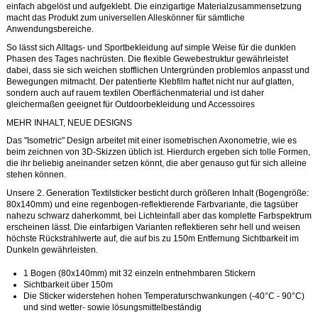
einfach abgelöst und aufgeklebt. Die einzigartige Materialzusammensetzung
macht das Produkt zum universellen Alleskönner für sämtliche
Anwendungsbereiche.
So lässt sich Alltags- und Sportbekleidung auf simple Weise für die dunklen
Phasen des Tages nachrüsten. Die flexible Gewebestruktur gewährleistet
dabei, dass sie sich weichen stofflichen Untergründen problemlos anpasst und
Bewegungen mitmacht. Der patentierte Klebfilm haftet nicht nur auf glatten,
sondern auch auf rauem textilen Oberflächenmaterial und ist daher
gleichermaßen geeignet für Outdoorbekleidung und Accessoires
MEHR INHALT, NEUE DESIGNS
Das "Isometric" Design arbeitet mit einer isometrischen Axonometrie, wie es
beim zeichnen von 3D-Skizzen üblich ist. Hierdurch ergeben sich tolle Formen,
die ihr beliebig aneinander setzen könnt, die aber genauso gut für sich alleine
stehen können.
Unsere 2. Generation Textilsticker besticht durch größeren Inhalt (Bogengröße:
80x140mm) und eine regenbogen-reflektierende Farbvariante, die tagsüber
nahezu schwarz daherkommt, bei Lichteinfall aber das komplette Farbspektrum
erscheinen lässt. Die einfarbigen Varianten reflektieren sehr hell und weisen
höchste Rückstrahlwerte auf, die auf bis zu 150m Entfernung Sichtbarkeit im
Dunkeln gewährleisten.
1 Bogen (80x140mm) mit 32 einzeln entnehmbaren Stickern
Sichtbarkeit über 150m
Die Sticker widerstehen hohen Temperaturschwankungen (-40°C - 90°C)
und sind wetter- sowie lösungsmittelbeständig