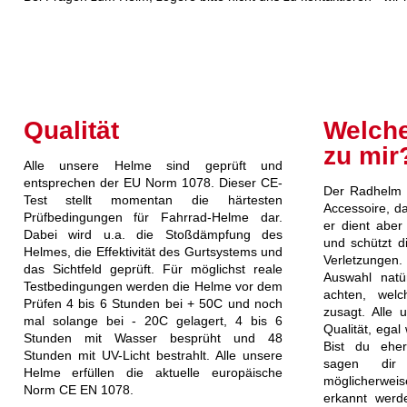
Qualität
Welche
zu mir
Alle unsere Helme sind geprüft und
entsprechen der EU Norm 1078. Dieser CE-
Der Radhelm i
Test stellt momentan die härtesten
Accessoire, d
Prüfbedingungen für Fahrrad-Helme dar.
er dient aber 
Dabei wird u.a. die Stoßdämpfung des
und schützt d
Helmes, die Effektivität des Gurtsystems und
Verletzungen
das Sichtfeld geprüft. Für möglichst reale
Auswahl natü
Testbedingungen werden die Helme vor dem
achten, wel
Prüfen 4 bis 6 Stunden bei + 50C und noch
zusagt. Alle
mal solange bei - 20C gelagert, 4 bis 6
Qualität, ega
Stunden mit Wasser besprüht und 48
Bist du eher
Stunden mit UV-Licht bestrahlt. Alle unsere
sagen dir
Helme erfüllen die aktuelle europäische
möglicherwe
Norm CE EN 1078.
erkannt werd