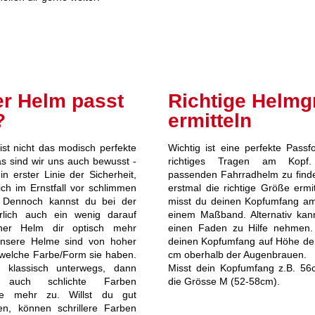
r Helm passt
Richtige Helmg
?
ermitteln
st nicht das modisch perfekte
Wichtig ist eine perfekte Pass
as sind wir uns auch bewusst -
richtiges Tragen am Kop
in erster Linie der Sicherheit,
passenden Fahrradhelm zu find
ich im Ernstfall vor schlimmen
erstmal die richtige Größe ermit
. Dennoch kannst du bei der
misst du deinen Kopfumfang am
rlich auch ein wenig darauf
einem Maßband. Alternativ kan
cher Helm dir optisch mehr
einen Faden zu Hilfe nehmen.
 unsere Helme sind von hoher
deinen Kopfumfang auf Höhe der 
l welche Farbe/Form sie haben.
cm oberhalb der Augenbrauen.
 klassisch unterwegs, dann
Misst dein Kopfumfang z.B. 56
 auch schlichte Farben
die Grösse M (52-58cm).
ise mehr zu. Willst du gut
en, können schrillere Farben