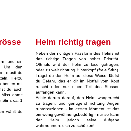
rösse
Helm richtig tragen
Neben der richtigen Passform des Helms ist
das richtige Tragen von hoher Priorität.
form und ein
Oftmals wird der Helm zu lose getragen,
f. Um den
oder zu weit richtung Hinterkopf (freie Stirn).
en, mustt du
Trägst du den Helm auf diese Weise, läufst
teln. Hierzu
du Gefahr, das er dir im Notfall vom Kopf
 besten mit
rutscht oder nur einen Teil des Stosses
nst du auch
auffangen kann.
 Miss damit
Achte darum darauf, den Helm waagerecht
Stirn, ca. 1
zu tragen, und genügend richtung Augen
runterzuziehen - im ersten Moment ist das
cm wählt du
ein wenig gewöhnungsbedürfig - nur so kann
der Helm jedoch seine Aufgabe
wahrnehmen: dich zu schützen!