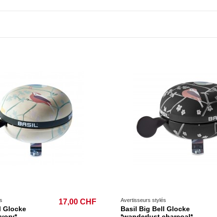
s
Avertisseurs stylés
17,00 CHF
l Glocke
Basil Big Bell Glocke
ivory*
*wanderlust charcoal*