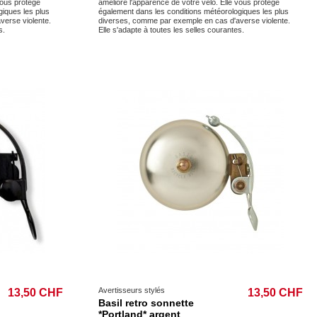
vous protège
améliore l'apparence de votre vélo. Elle vous protège
giques les plus
également dans les conditions météorologiques les plus
verse violente.
diverses, comme par exemple en cas d'averse violente.
s.
Elle s'adapte à toutes les selles courantes.
Avertisseurs stylés
13,50 CHF
13,50 CHF
Basil retro sonnette
*Portland* argent