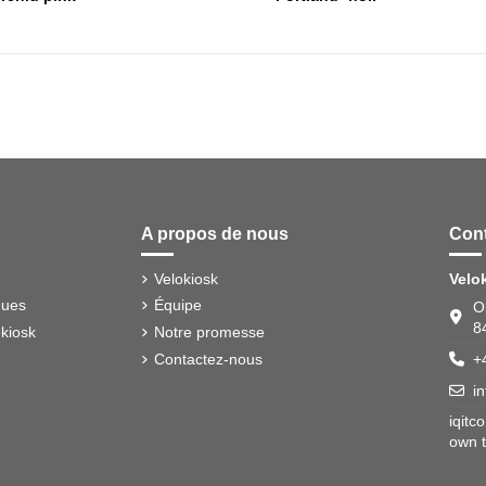
A propos de nous
Cont
Velokiosk
Velo
ques
Équipe
O
8
kiosk
Notre promesse
Contactez-nous
+
i
iqitc
own t