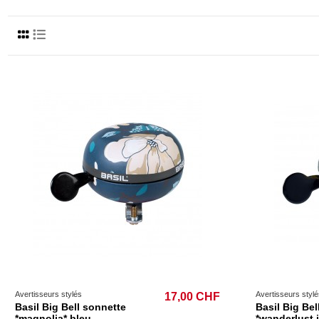
Avertisseurs stylés
Avertisseurs stylé
17,00 CHF
Basil Big Bell sonnette
Basil Big Bel
*magnolia* bleu
*wanderlust 