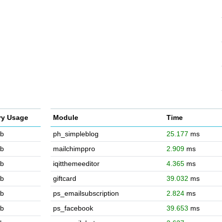
y Usage
Module
Time
b
ph_simpleblog
25.177
ms
b
mailchimppro
2.909
ms
b
iqitthemeeditor
4.365
ms
b
giftcard
39.032
ms
b
ps_emailsubscription
2.824
ms
b
ps_facebook
39.653
ms