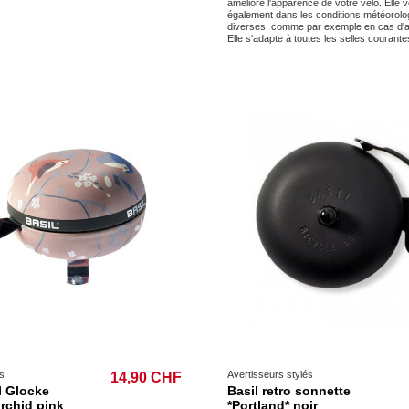
améliore l'apparence de votre vélo. Elle 
également dans les conditions météorolo
diverses, comme par exemple en cas d'a
Elle s'adapte à toutes les selles courante
s
Avertisseurs stylés
14,90 CHF
l Glocke
Basil retro sonnette
rchid pink
*Portland* noir