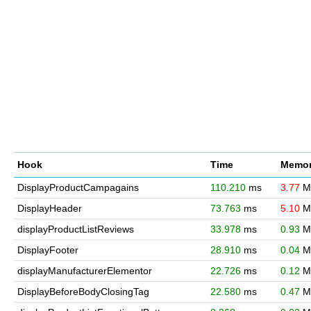
Hook
Time
Memor
DisplayProductCampagains
110.210
ms
3.77
M
DisplayHeader
73.763
ms
5.10
M
displayProductListReviews
33.978
ms
0.93
M
DisplayFooter
28.910
ms
0.04
M
displayManufacturerElementor
22.726
ms
0.12
M
DisplayBeforeBodyClosingTag
22.580
ms
0.47
M