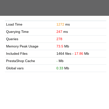
Load Time
1272
ms
Querying Time
247
ms
Queries
278
Memory Peak Usage
73.5
Mb
Included Files
1464 files -
17.86
Mb
PrestaShop Cache
-
Mb
Global vars
0.33
Mb