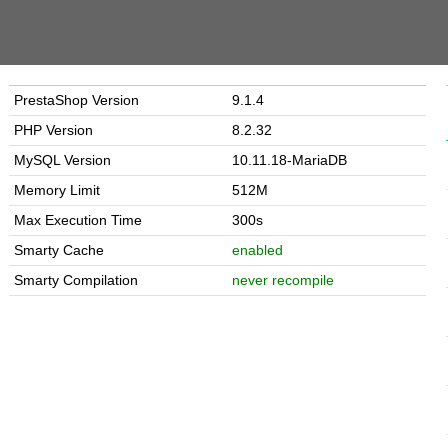
PrestaShop Version
9.1.4
PHP Version
8.2.32
MySQL Version
10.11.18-MariaDB
Memory Limit
512M
Max Execution Time
300s
Smarty Cache
enabled
Smarty Compilation
never recompile