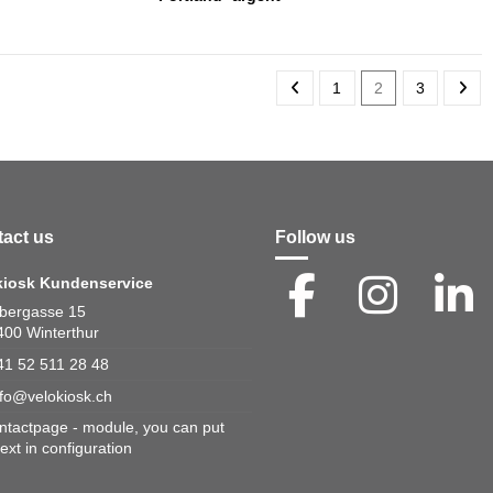
1
2
3
act us
Follow us
kiosk Kundenservice
bergasse 15
400 Winterthur
41 52 511 28 48
nfo@velokiosk.ch
ontactpage - module, you can put
ext in configuration