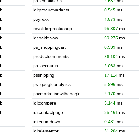
b
ps_emailalerts
2.637
ms
b
iqitproductvariants
0.545
ms
b
payrexx
4.573
ms
b
revsliderprestashop
95.307
ms
b
lgcookieslaw
69.275
ms
b
ps_shoppingcart
0.539
ms
b
productcomments
26.104
ms
b
ps_accounts
2.063
ms
b
psshipping
17.114
ms
b
ps_googleanalytics
5.996
ms
b
psxmarketingwithgoogle
2.170
ms
b
iqitcompare
5.144
ms
b
iqitcontactpage
35.461
ms
iqitcountdown
0.431
ms
iqitelementor
31.204
ms