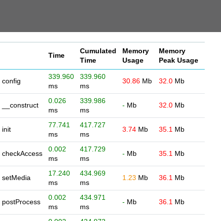
Cumulated
Memory
Memory
Time
Time
Usage
Peak Usage
339.960
339.960
config
30.86
Mb
32.0
Mb
ms
ms
0.026
339.986
__construct
-
Mb
32.0
Mb
ms
ms
77.741
417.727
init
3.74
Mb
35.1
Mb
ms
ms
0.002
417.729
checkAccess
-
Mb
35.1
Mb
ms
ms
17.240
434.969
setMedia
1.23
Mb
36.1
Mb
ms
ms
0.002
434.971
postProcess
-
Mb
36.1
Mb
ms
ms