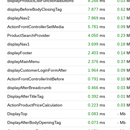
displayProductListFunctionalButtons
8.268
ms
0.03
M
displayBeforeBodyClosingTag
7.877
ms
0.62
M
displayNav2
7.869
ms
0.17
M
ActionFrontControllerSetMedia
5.781
ms
0.09
M
ProductSearchProvider
4.050
ms
0.23
M
displayNav1
3.699
ms
0.18
M
displayFooter
2.403
ms
0.14
M
displayMainMenu
2.376
ms
0.37
M
displayCustomerLoginFormAfter
1.964
ms
0.09
M
ActionFrontControllerInitBefore
0.791
ms
0.10
M
displayAfterBreadcrumb
0.466
ms
0.03
M
DisplayAfterTitleTag
0.392
ms
0.01
M
ActionProductPriceCalculation
0.223
ms
0.03
M
DisplayTop
0.083
ms
-
Mb
DisplayAfterBodyOpeningTag
0.073
ms
-
Mb