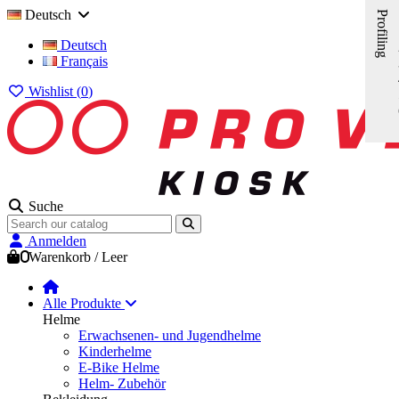
Deutsch
Profiling
Deutsch
Français
Wishlist (
0
)
Suche
Anmelden
0
Warenkorb
/
Leer
Alle Produkte
Helme
Erwachsenen- und Jugendhelme
Kinderhelme
E-Bike Helme
Helm- Zubehör