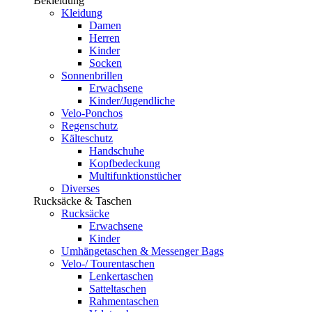
Bekleidung
Kleidung
Damen
Herren
Kinder
Socken
Sonnenbrillen
Erwachsene
Kinder/Jugendliche
Velo-Ponchos
Regenschutz
Kälteschutz
Handschuhe
Kopfbedeckung
Multifunktionstücher
Diverses
Rucksäcke & Taschen
Rucksäcke
Erwachsene
Kinder
Umhängetaschen & Messenger Bags
Velo-/ Tourentaschen
Lenkertaschen
Satteltaschen
Rahmentaschen