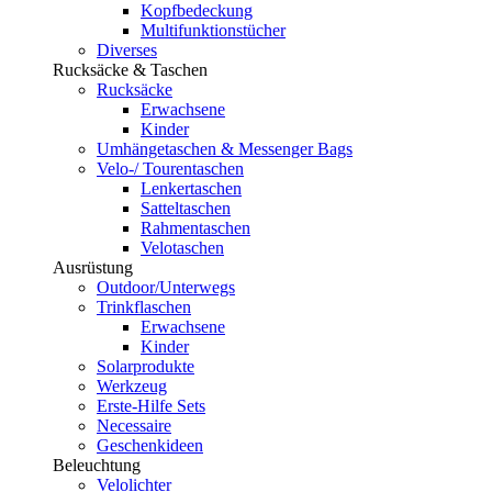
Kopfbedeckung
Multifunktionstücher
Diverses
Rucksäcke & Taschen
Rucksäcke
Erwachsene
Kinder
Umhängetaschen & Messenger Bags
Velo-/ Tourentaschen
Lenkertaschen
Satteltaschen
Rahmentaschen
Velotaschen
Ausrüstung
Outdoor/Unterwegs
Trinkflaschen
Erwachsene
Kinder
Solarprodukte
Werkzeug
Erste-Hilfe Sets
Necessaire
Geschenkideen
Beleuchtung
Velolichter