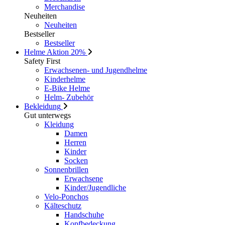
Merchandise
Neuheiten
Neuheiten
Bestseller
Bestseller
Helme
Aktion 20%
Safety First
Erwachsenen- und Jugendhelme
Kinderhelme
E-Bike Helme
Helm- Zubehör
Bekleidung
Gut unterwegs
Kleidung
Damen
Herren
Kinder
Socken
Sonnenbrillen
Erwachsene
Kinder/Jugendliche
Velo-Ponchos
Kälteschutz
Handschuhe
Kopfbedeckung