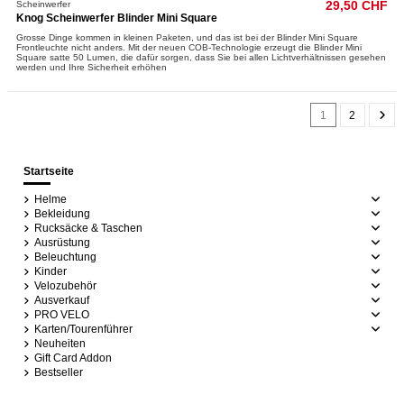
Scheinwerfer
29,50 CHF
Knog Scheinwerfer Blinder Mini Square
Grosse Dinge kommen in kleinen Paketen, und das ist bei der Blinder Mini Square
Frontleuchte nicht anders. Mit der neuen COB-Technologie erzeugt die Blinder Mini
Square satte 50 Lumen, die dafür sorgen, dass Sie bei allen Lichtverhältnissen gesehen
werden und Ihre Sicherheit erhöhen
1
2
Startseite
Helme
Bekleidung
Rucksäcke & Taschen
Ausrüstung
Beleuchtung
Kinder
Velozubehör
Ausverkauf
PRO VELO
Karten/Tourenführer
Neuheiten
Gift Card Addon
Bestseller