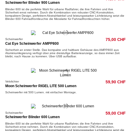
Scheinwerfer Blinder 900 Lumen
Blinder 600 ist die perfekte Wahl für urbane Radfahrer, die ihre Fahrten und ihre
Sicherheit ernst nehmen. Durch die Kombination von robuster CNC-Konstruktion,
kompaktem Design, perfektem Abstrahlwinkel und leistungsstarker Lichtleistung setzt die
Blinder 600 Fahrradfrontleuchte die Messlatte für Fahrradfrontleuchten höher.
Scheinwerfer
75,00 CHF
Cat Eye Scheinwerfer AMPP800
Sicherheit an erster Stelle. Das kompakte und haltbare Gehäuse des AMPP800 aus
Aluminiumlegierung verfügt über eine dreistufige Batterieanzeige, so dass immer Zeit
bleibt, nach Hause zu kommen. Über USB aufladbar.
Velolichter
59,90 CHF
Moon Scheinwerfer RIGEL LITE 500 Lumen
Scheinwerfer mit 500 Lumen. mit einfacher Montage.
Scheinwerfer
59,00 CHF
Scheinwerfer Blinder 600 Lumen
Blinder 600 ist die perfekte Wahl für urbane Radfahrer, die ihre Fahrten und ihre
Sicherheit ernst nehmen. Durch die Kombination von robuster CNC-Konstruktion,
kompaktem Design, perfektem Abstrahlwinkel und leistungsstarker Lichtleistung setzt die