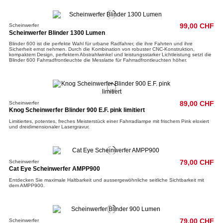
Scheinwerfer
99,00 CHF
Scheinwerfer Blinder 1300 Lumen
Blinder 600 ist die perfekte Wahl für urbane Radfahrer, die ihre Fahrten und ihre
Sicherheit ernst nehmen. Durch die Kombination von robuster CNC-Konstruktion,
kompaktem Design, perfektem Abstrahlwinkel und leistungsstarker Lichtleistung setzt die
Blinder 600 Fahrradfrontleuchte die Messlatte für Fahrradfrontleuchten höher.
Scheinwerfer
89,00 CHF
Knog Scheinwerfer Blinder 900 E.F. pink limitiert
Limitiertes, potentes, freches Meisterstück einer Fahrradlampe mit frischem Pink eloxiert
und dreidimensionaler Lasergravur.
Scheinwerfer
79,00 CHF
Cat Eye Scheinwerfer AMPP900
Entdecken Sie maximale Haltbarkeit und aussergewöhnliche seitliche Sichtbarkeit mit
dem AMPP900.
Scheinwerfer
79,00 CHF