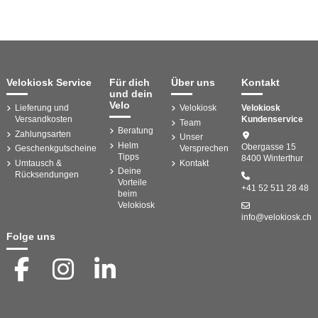
Velokiosk Service
Für dich
Über uns
Kontakt
und dein
Velo
Lieferung und
Velokiosk
Velokiosk
Versandkosten
Kundenservice
Team
Beratung
Zahlungsarten
Unser
Helm
Obergasse 15
Geschenkgutscheine
Versprechen
Tipps
8400 Winterthur
Umtausch &
Kontakt
Deine
Rücksendungen
Vorteile
+41 52 511 28 48
beim
Velokiosk
info@velokiosk.ch
Folge uns