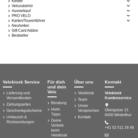
Kinder
Velozubehör
Ausverkauf
PRO VELO
Karten/Tourenführer
Neuheiten
Gift Card Addon
Bestseller
Velokiosk Service
Für dich
Über uns
Kontakt
und dein
Velo
Lieferung und
Velokiosk
Velokiosk
Versandkosten
Kundenservice
Team
Beratung
Zahlungsarten
Unser
Helm
Obergasse 15
Geschenkgutscheine
Versprechen
Tipps
8400 Winterthur
Umtausch &
Kontakt
Deine
Rücksendungen
Vorteile
+41 52 511 28 48
beim
Velokiosk