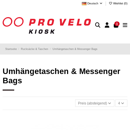
Deutsch
Wishlist (
0
)
0
Startseite
Rucksäcke & Taschen
Umhängetaschen & Messenger Bags
Umhängetaschen & Messenger
Bags
Preis (absteigend)
4