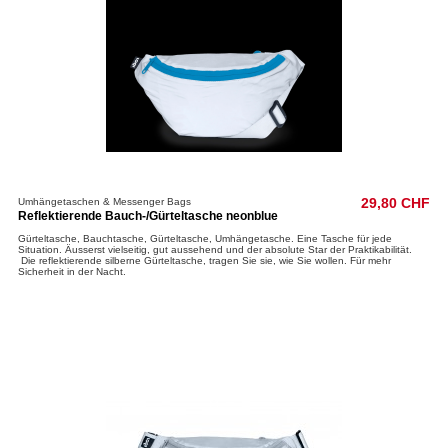
Umhängetaschen & Messenger Bags
29,80 CHF
Reflektierende Bauch-/Gürteltasche neonblue
Gürteltasche, Bauchtasche, Gürteltasche, Umhängetasche. Eine Tasche für jede
Situation. Äusserst vielseitig, gut aussehend und der absolute Star der Praktikabilität.
Die reflektierende silberne Gürteltasche, tragen Sie sie, wie Sie wollen.​ Für mehr
Sicherheit in der Nacht.