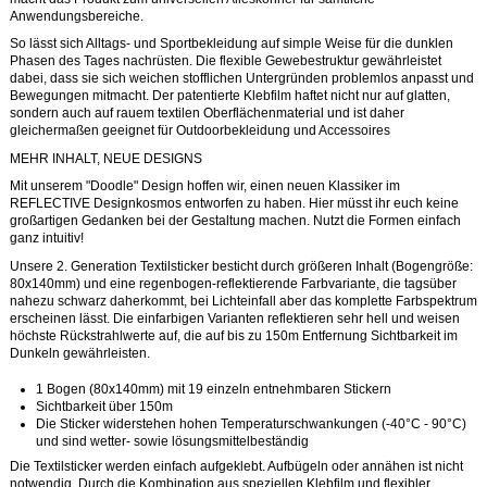
Anwendungsbereiche.
So lässt sich Alltags- und Sportbekleidung auf simple Weise für die dunklen
Phasen des Tages nachrüsten. Die flexible Gewebestruktur gewährleistet
dabei, dass sie sich weichen stofflichen Untergründen problemlos anpasst und
Bewegungen mitmacht. Der patentierte Klebfilm haftet nicht nur auf glatten,
sondern auch auf rauem textilen Oberflächenmaterial und ist daher
gleichermaßen geeignet für Outdoorbekleidung und Accessoires
MEHR INHALT, NEUE DESIGNS
Mit unserem "Doodle" Design hoffen wir, einen neuen Klassiker im
REFLECTIVE Designkosmos entworfen zu haben. Hier müsst ihr euch keine
großartigen Gedanken bei der Gestaltung machen. Nutzt die Formen einfach
ganz intuitiv!
Unsere 2. Generation Textilsticker besticht durch größeren Inhalt (Bogengröße:
80x140mm) und eine regenbogen-reflektierende Farbvariante, die tagsüber
nahezu schwarz daherkommt, bei Lichteinfall aber das komplette Farbspektrum
erscheinen lässt. Die einfarbigen Varianten reflektieren sehr hell und weisen
höchste Rückstrahlwerte auf, die auf bis zu 150m Entfernung Sichtbarkeit im
Dunkeln gewährleisten.
1 Bogen (80x140mm) mit 19 einzeln entnehmbaren Stickern
Sichtbarkeit über 150m
Die Sticker widerstehen hohen Temperaturschwankungen (-40°C - 90°C)
und sind wetter- sowie lösungsmittelbeständig
Die Textilsticker werden einfach aufgeklebt. Aufbügeln oder annähen ist nicht
notwendig. Durch die Kombination aus speziellen Klebfilm und flexibler