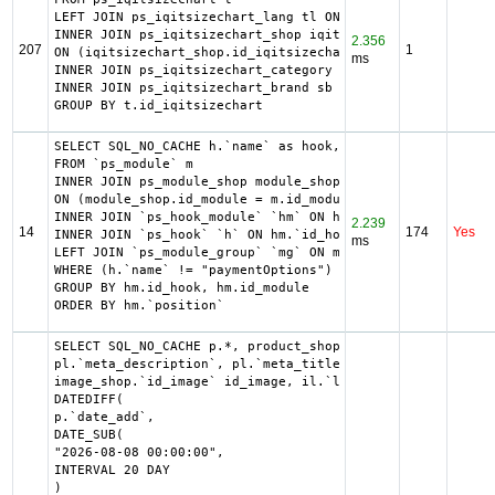
LEFT JOIN ps_iqitsizechart_lang tl ON (t.id_iqitsizechart
INNER JOIN ps_iqitsizechart_shop iqitsizechart_shop

2.356
207
1
ON (iqitsizechart_shop.id_iqitsizechart = t.id_iqitsizech
ms
INNER JOIN ps_iqitsizechart_category sc  ON (t.id_iqitsiz
INNER JOIN ps_iqitsizechart_brand sb  ON (t.id_iqitsizech
GROUP BY t.id_iqitsizechart
SELECT SQL_NO_CACHE h.`name` as hook, m.`id_module`, h.`i
FROM `ps_module` m

INNER JOIN ps_module_shop module_shop

ON (module_shop.id_module = m.id_module AND module_shop.i
INNER JOIN `ps_hook_module` `hm` ON hm.`id_module` = m.`i
2.239
14
174
Yes
INNER JOIN `ps_hook` `h` ON hm.`id_hook` = h.`id_hook`

ms
LEFT JOIN `ps_module_group` `mg` ON mg.`id_module` = m.`i
WHERE (h.`name` != "paymentOptions") AND (hm.`id_shop` = 
GROUP BY hm.id_hook, hm.id_module

ORDER BY hm.`position`
SELECT SQL_NO_CACHE p.*, product_shop.*, stock.out_of_sto
pl.`meta_description`, pl.`meta_title`, pl.`name`, pl.`av
image_shop.`id_image` id_image, il.`legend`, m.`name` as 
DATEDIFF(

p.`date_add`,

DATE_SUB(

"2026-08-08 00:00:00",

INTERVAL 20 DAY

)
