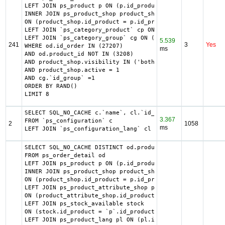
LEFT JOIN ps_product p ON (p.id_product = od.product_id)

INNER JOIN ps_product_shop product_shop

ON (product_shop.id_product = p.id_product AND product_sh
LEFT JOIN `ps_category_product` cp ON (cp.`id_category` =
LEFT JOIN `ps_category_group` cg ON (cp.`id_category` = c
5.539
241
3
Yes
WHERE od.id_order IN (27207)

ms
AND od.product_id NOT IN (3208)

AND product_shop.visibility IN ('both','catalog')

AND product_shop.active = 1

AND cg.`id_group` =1

ORDER BY RAND()

LIMIT 8
SELECT SQL_NO_CACHE c.`name`, cl.`id_lang`, IF(cl.`id_lan
3.367
FROM `ps_configuration` c

2
1058
ms
LEFT JOIN `ps_configuration_lang` cl ON (c.`id_configurat
SELECT SQL_NO_CACHE DISTINCT od.product_id

FROM ps_order_detail od

LEFT JOIN ps_product p ON (p.id_product = od.product_id)

INNER JOIN ps_product_shop product_shop

ON (product_shop.id_product = p.id_product AND product_sh
LEFT JOIN ps_product_attribute_shop product_attribute_shop
ON (product_attribute_shop.id_product_attribute = pa.id_p
LEFT JOIN ps_stock_available stock

ON (stock.id_product = `p`.id_product AND stock.id_produc
LEFT JOIN ps_product_lang pl ON (pl.id_product = od.produ