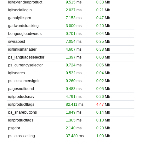
iqitextendedproduct
9.515
ms
0.33
Mb
iqitsociallogin
2.037
ms
0.21
Mb
ganalyticspro
7.153
ms
0.47
Mb
gadwordstracking
3.000
ms
0.20
Mb
bongoogleadwords
0.701
ms
0.04
Mb
swisspost
7.054
ms
0.35
Mb
iqitlinksmanager
4.607
ms
0.38
Mb
ps_languageselector
1.397
ms
0.08
Mb
ps_currencyselector
0.724
ms
0.06
Mb
iqitsearch
0.532
ms
0.04
Mb
ps_customersignin
0.260
ms
0.02
Mb
pagesnotfound
0.483
ms
0.05
Mb
iqitproductsnav
4.791
ms
0.26
Mb
iqitproductflags
82.411
ms
4.47
Mb
ps_sharebuttons
1.849
ms
0.14
Mb
iqitproducttags
1.305
ms
0.10
Mb
psgdpr
2.140
ms
0.20
Mb
ps_crossselling
37.480
ms
1.00
Mb