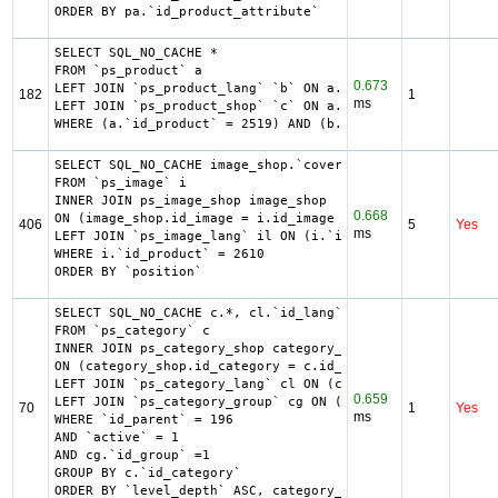
ORDER BY pa.`id_product_attribute`
SELECT SQL_NO_CACHE *

FROM `ps_product` a

0.673
LEFT JOIN `ps_product_lang` `b` ON a.`id_product` = b.`id
182
1
ms
LEFT JOIN `ps_product_shop` `c` ON a.`id_product` = c.`id
WHERE (a.`id_product` = 2519) AND (b.`id_shop` = 1) LIMIT
SELECT SQL_NO_CACHE image_shop.`cover`, i.`id_image`, il.
FROM `ps_image` i

INNER JOIN ps_image_shop image_shop

0.668
ON (image_shop.id_image = i.id_image AND image_shop.id_sh
406
5
Yes
ms
LEFT JOIN `ps_image_lang` il ON (i.`id_image` = il.`id_im
WHERE i.`id_product` = 2610

ORDER BY `position`
SELECT SQL_NO_CACHE c.*, cl.`id_lang`, cl.`name`, cl.`des
FROM `ps_category` c

INNER JOIN ps_category_shop category_shop

ON (category_shop.id_category = c.id_category AND categor
LEFT JOIN `ps_category_lang` cl ON (c.`id_category` = cl.
0.659
LEFT JOIN `ps_category_group` cg ON (cg.`id_category` = c
70
1
Yes
ms
WHERE `id_parent` = 196

AND `active` = 1

AND cg.`id_group` =1

GROUP BY c.`id_category`

ORDER BY `level_depth` ASC, category_shop.`position` ASC