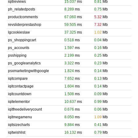
iqitreviews
15.037
ms
0.81
Mb
ph_relatedposts
8.289
ms
0.75
Mb
productcomments
67.060
ms
5.32
Mb
revsliderprestashop
59.505
ms
7.32
Mb
lgcookieslaw
37.325
ms
1.02
Mb
ps_shoppingcart
0.518
ms
0.04
Mb
ps_accounts
1.597
ms
0.16
Mb
psshipping
2.199
ms
0.25
Mb
ps_googleanalytics
3.322
ms
0.23
Mb
psxmarketingwithgoogle
1.824
ms
0.14
Mb
iqitcompare
7.652
ms
0.13
Mb
iqitcontactpage
1.604
ms
0.14
Mb
iqitcountdown
1.508
ms
0.09
Mb
iqitelementor
10.637
ms
0.99
Mb
iqitfreedeliverycount
0.676
ms
0.06
Mb
iqitmegamenu
8.050
ms
1.09
Mb
iqitsizecharts
9.884
ms
0.41
Mb
iqitwishlist
16.132
ms
0.79
Mb