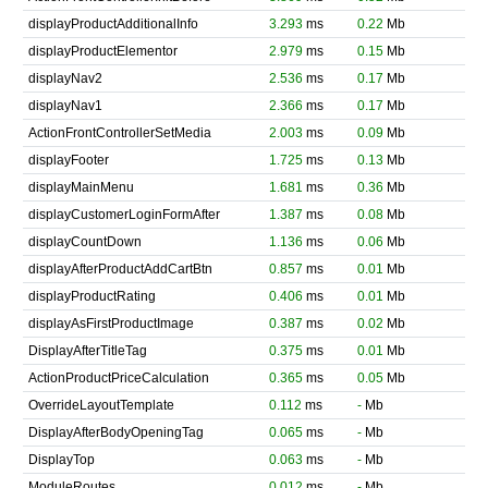
displayProductAdditionalInfo
3.293
ms
0.22
Mb
displayProductElementor
2.979
ms
0.15
Mb
displayNav2
2.536
ms
0.17
Mb
displayNav1
2.366
ms
0.17
Mb
ActionFrontControllerSetMedia
2.003
ms
0.09
Mb
displayFooter
1.725
ms
0.13
Mb
displayMainMenu
1.681
ms
0.36
Mb
displayCustomerLoginFormAfter
1.387
ms
0.08
Mb
displayCountDown
1.136
ms
0.06
Mb
displayAfterProductAddCartBtn
0.857
ms
0.01
Mb
displayProductRating
0.406
ms
0.01
Mb
displayAsFirstProductImage
0.387
ms
0.02
Mb
DisplayAfterTitleTag
0.375
ms
0.01
Mb
ActionProductPriceCalculation
0.365
ms
0.05
Mb
OverrideLayoutTemplate
0.112
ms
-
Mb
DisplayAfterBodyOpeningTag
0.065
ms
-
Mb
DisplayTop
0.063
ms
-
Mb
ModuleRoutes
0.012
ms
-
Mb