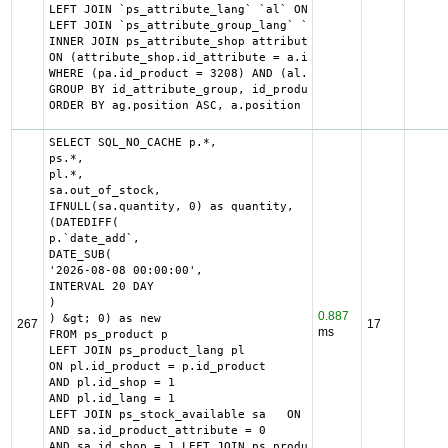
LEFT JOIN `ps_attribute_lang` `al` ON a.id_attribute = al
LEFT JOIN `ps_attribute_group_lang` `agl` ON ag.id_attrib
INNER JOIN ps_attribute_shop attribute_shop

ON (attribute_shop.id_attribute = a.id_attribute AND attr
WHERE (pa.id_product = 3208) AND (al.id_lang = 1) AND (ag
GROUP BY id_attribute_group, id_product_attribute

ORDER BY ag.position ASC, a.position ASC, agl.name ASC
SELECT SQL_NO_CACHE p.*,

ps.*,

pl.*,

sa.out_of_stock,

IFNULL(sa.quantity, 0) as quantity,

(DATEDIFF(

p.`date_add`,

DATE_SUB(

'2026-08-08 00:00:00',

INTERVAL 20 DAY

)

0.887
) &gt; 0) as new

267
17
ms
FROM ps_product p

LEFT JOIN ps_product_lang pl

ON pl.id_product = p.id_product

AND pl.id_shop = 1

AND pl.id_lang = 1

LEFT JOIN ps_stock_available sa   ON sa.id_product = p.id
AND sa.id_product_attribute = 0

AND sa.id_shop = 1 LEFT JOIN ps_product_shop ps
