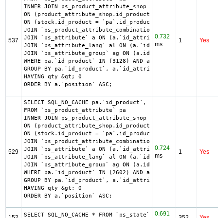
INNER JOIN ps_product_attribute_shop product_attribute_sh
ON (product_attribute_shop.id_product_attribute = pa.id_p
ON (stock.id_product = `pa`.id_product AND stock.id_produ
JOIN `ps_product_attribute_combination` pac ON (pac.`id_p
0.732
JOIN `ps_attribute` a ON (a.`id_attribute` = pac.`id_attr
537
1
Yes
ms
JOIN `ps_attribute_lang` al ON (a.`id_attribute` = al.`id
JOIN `ps_attribute_group` ag ON (a.id_attribute_group = a
WHERE pa.`id_product` IN (3128) AND ag.`is_color_group` =
GROUP BY pa.`id_product`, a.`id_attribute`, `group_by`

HAVING qty &gt; 0

ORDER BY a.`position` ASC;
SELECT SQL_NO_CACHE pa.`id_product`, a.`color`, pac.`id_p
FROM `ps_product_attribute` pa

INNER JOIN ps_product_attribute_shop product_attribute_sh
ON (product_attribute_shop.id_product_attribute = pa.id_p
ON (stock.id_product = `pa`.id_product AND stock.id_produ
JOIN `ps_product_attribute_combination` pac ON (pac.`id_p
0.724
JOIN `ps_attribute` a ON (a.`id_attribute` = pac.`id_attr
529
1
Yes
ms
JOIN `ps_attribute_lang` al ON (a.`id_attribute` = al.`id
JOIN `ps_attribute_group` ag ON (a.id_attribute_group = a
WHERE pa.`id_product` IN (2602) AND ag.`is_color_group` =
GROUP BY pa.`id_product`, a.`id_attribute`, `group_by`

HAVING qty &gt; 0

ORDER BY a.`position` ASC;
0.691
SELECT SQL_NO_CACHE * FROM `ps_state` ORDER BY `name` ASC
152
352
Yes