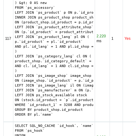
) &gt; 0 AS new

FROM `ps_accessory`

LEFT JOIN `ps_product` p ON p.`id_product` = `id_product_
INNER JOIN ps_product_shop product_shop

ON (product_shop.id_product = p.id_product AND product_sh
LEFT JOIN `ps_product_attribute_shop` product_attribute_s
ON (p.`id_product` = product_attribute_shop.`id_product` 
2.220
LEFT JOIN `ps_product_lang` pl ON (

117
1
Yes
ms
p.`id_product` = pl.`id_product`

AND pl.`id_lang` = 1 AND pl.id_shop = 1 

)

LEFT JOIN `ps_category_lang` cl ON (

product_shop.`id_category_default` = cl.`id_category`

AND cl.`id_lang` = 1 AND cl.id_shop = 1 

)

LEFT JOIN `ps_image_shop` image_shop

ON (image_shop.`id_product` = p.`id_product` AND image_sh
LEFT JOIN `ps_image_lang` il ON (image_shop.`id_image` = 
LEFT JOIN `ps_manufacturer` m ON (p.`id_manufacturer`= m.
LEFT JOIN ps_stock_available stock

ON (stock.id_product = `p`.id_product AND stock.id_produc
WHERE `id_product_1` = 3208 AND product_shop.`active` = 1
GROUP BY product_shop.id_product

ORDER BY pl.`name`
SELECT SQL_NO_CACHE `id_hook`, `name`

FROM `ps_hook`

UNION
