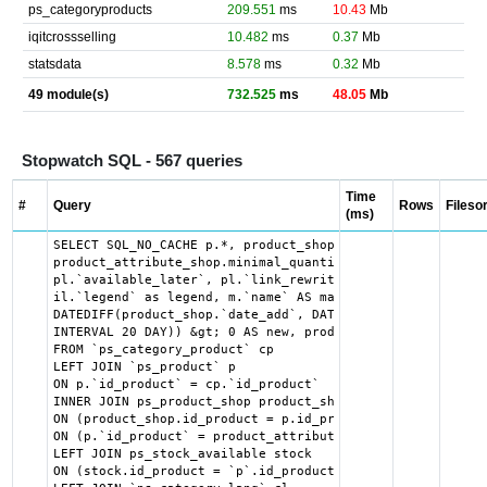
ps_categoryproducts
209.551
ms
10.43
Mb
iqitcrossselling
10.482
ms
0.37
Mb
statsdata
8.578
ms
0.32
Mb
49 module(s)
732.525
ms
48.05
Mb
Stopwatch SQL - 567 queries
Time
#
Query
Rows
Filesor
(ms)
SELECT SQL_NO_CACHE p.*, product_shop.*, stock.out_of_sto
product_attribute_shop.minimal_quantity AS product_attrib
pl.`available_later`, pl.`link_rewrite`, pl.`meta_descrip
il.`legend` as legend, m.`name` AS manufacturer_name, cl.
DATEDIFF(product_shop.`date_add`, DATE_SUB("2026-08-08 00
INTERVAL 20 DAY)) &gt; 0 AS new, product_shop.price AS or
FROM `ps_category_product` cp

LEFT JOIN `ps_product` p

ON p.`id_product` = cp.`id_product`

INNER JOIN ps_product_shop product_shop

ON (product_shop.id_product = p.id_product AND product_sh
ON (p.`id_product` = product_attribute_shop.`id_product` 
LEFT JOIN ps_stock_available stock

ON (stock.id_product = `p`.id_product AND stock.id_produc