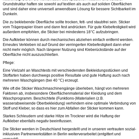
Grundstruktur haften sie sowohl auf textilen als auch auf soliden Oberflächen
und sind daher eine universell anwendbare Lösung für bessere Sichtbarkeit im
Dunkeln.
Die zu beklebende Oberfläche sollte trocken, fett- und staubfrei sein. Sticker
vom Trägerpapier lösen und dann fest andrücken. Für gute Klebefestigkeit wird
außerdem empfohlen, die Sticker bei mindestens 18°C aufzubringen.
Die Aufkleber können durch mechanisches abziehen einfach entfernt werden.
Erneutes Verkleben ist auf Grund der verringerten Klebefestigkeit dann eher
nicht mehr möglich. Nach längerer Nutzung sind Kleberückstände auf der
Oberfläche nicht auszuschließen.
Pflege:
Eine Vielzahl an Waschtests mit verschiedensten Bekleidungsstücken und
Stoffarten haben durchwegs positive Resultate und gute Haftung auch nach
mehreren Waschgängen (bei 40 °C) erzeugt.
Wie oft die Sticker Waschmaschinengänge überleben, hängt von mehreren
Faktoren ab, insbesondere Oberflächenmaterial der Kleidung und dem
Waschprogramm. Beschichtete (Funktions-)Materialien (z.B.
wasserabweisende Oberbekleidung) verhindern eine optimale Verbindung von
Stoff und Kleber, so dass es hier zum Abfallen der Sticker kommen kann.
Starkes Schleudern und starke Hitze im Trockner wird die Haftung der
Aufkleber ebenfalls negativ beeinflussen.
Die Sticker werden in Deutschland hergestellt und in unseren vertrauten sozial-
inklusiven Partnerwerkstätten in Berlin weiterverarbeitet (entgittert und