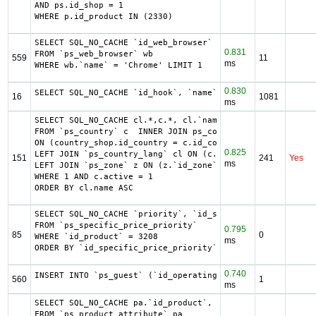
AND ps.id_shop = 1

WHERE p.id_product IN (2330)
SELECT SQL_NO_CACHE `id_web_browser`

0.831
FROM `ps_web_browser` wb

559
11
ms
WHERE wb.`name` = 'Chrome' LIMIT 1
0.830
SELECT SQL_NO_CACHE `id_hook`, `name` FROM `ps_hook`
16
1081
ms
SELECT SQL_NO_CACHE cl.*,c.*, cl.`name` country, z.`name`
FROM `ps_country` c  INNER JOIN ps_country_shop country_s
ON (country_shop.id_country = c.id_country AND country_sh
0.825
LEFT JOIN `ps_country_lang` cl ON (c.`id_country` = cl.`i
151
241
Yes
ms
LEFT JOIN `ps_zone` z ON (z.`id_zone` = c.`id_zone`)

WHERE 1 AND c.active = 1

ORDER BY cl.name ASC
SELECT SQL_NO_CACHE `priority`, `id_specific_price_priori
FROM `ps_specific_price_priority`

0.795
85
0
WHERE `id_product` = 3208

ms
ORDER BY `id_specific_price_priority` DESC LIMIT 1
0.740
INSERT INTO `ps_guest` (`id_operating_system`, `id_web_br
560
1
ms
SELECT SQL_NO_CACHE pa.`id_product`, a.`color`, pac.`id_p
FROM `ps_product_attribute` pa
