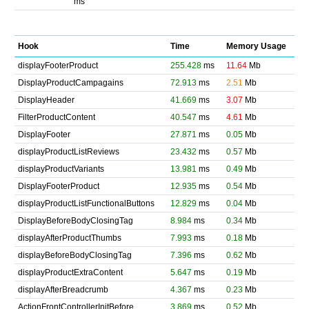
ms
Hook
Time
Memory Usage
displayFooterProduct
255.428
ms
11.64
Mb
DisplayProductCampagains
72.913
ms
2.51
Mb
DisplayHeader
41.669
ms
3.07
Mb
FilterProductContent
40.547
ms
4.61
Mb
DisplayFooter
27.871
ms
0.05
Mb
displayProductListReviews
23.432
ms
0.57
Mb
displayProductVariants
13.981
ms
0.49
Mb
DisplayFooterProduct
12.935
ms
0.54
Mb
displayProductListFunctionalButtons
12.829
ms
0.04
Mb
DisplayBeforeBodyClosingTag
8.984
ms
0.34
Mb
displayAfterProductThumbs
7.993
ms
0.18
Mb
displayBeforeBodyClosingTag
7.396
ms
0.62
Mb
displayProductExtraContent
5.647
ms
0.19
Mb
displayAfterBreadcrumb
4.367
ms
0.23
Mb
ActionFrontControllerInitBefore
3.869
ms
0.52
Mb