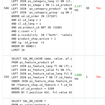
LEFT JOIN ps_category_lang cl ON (cl.id_category = produc
LEFT JOIN ps_image i ON (i.id_product = od.product_id)

3.147
546
36
Yes
LEFT JOIN `ps_category_product` cp ON (cp.`id_category` =
ms
LEFT JOIN `ps_category_group` cg ON (cp.`id_category` = c
WHERE od.id_order IN (27207)

AND pl.id_lang = 1

AND cl.id_lang = 1

AND od.product_id NOT IN (3208)

AND i.cover = 1

AND p.visibility  IN ("both", "catalog")

AND product_shop.active = 1

AND cg.`id_group` =1

ORDER BY RAND()

LIMIT 10
SELECT SQL_NO_CACHE name, value, pf.id_feature, f.positio
FROM ps_feature_product pf

LEFT JOIN ps_feature_lang fl ON (fl.id_feature = pf.id_fe
LEFT JOIN ps_feature_value fv ON (fv.id_feature_value = p
LEFT JOIN ps_feature_value_lang fvl ON (fvl.id_feature_va
2.888
234
1
Yes
LEFT JOIN ps_feature f ON (f.id_feature = pf.id_feature A
ms
INNER JOIN ps_feature_shop feature_shop

ON (feature_shop.id_feature = f.id_feature AND feature_sh
WHERE pf.id_product = 3208

ORDER BY f.position ASC, fvl.value ASC
SELECT SQL_NO_CACHE *

FROM ps_iqitsizechart t
