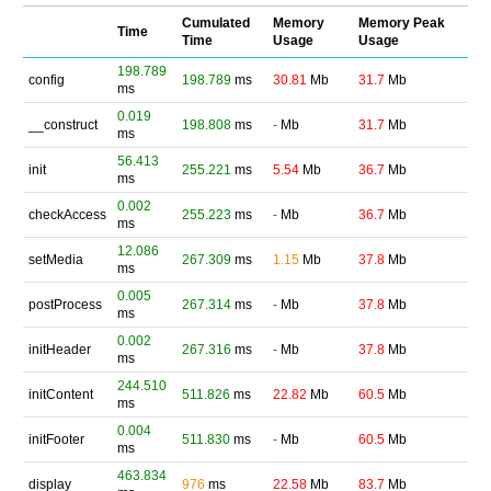
Cumulated
Memory
Memory Peak
Time
Time
Usage
Usage
198.789
config
198.789
ms
30.81
Mb
31.7
Mb
ms
0.019
__construct
198.808
ms
-
Mb
31.7
Mb
ms
56.413
init
255.221
ms
5.54
Mb
36.7
Mb
ms
0.002
checkAccess
255.223
ms
-
Mb
36.7
Mb
ms
12.086
setMedia
267.309
ms
1.15
Mb
37.8
Mb
ms
0.005
postProcess
267.314
ms
-
Mb
37.8
Mb
ms
0.002
initHeader
267.316
ms
-
Mb
37.8
Mb
ms
244.510
initContent
511.826
ms
22.82
Mb
60.5
Mb
ms
0.004
initFooter
511.830
ms
-
Mb
60.5
Mb
ms
463.834
display
976
ms
22.58
Mb
83.7
Mb