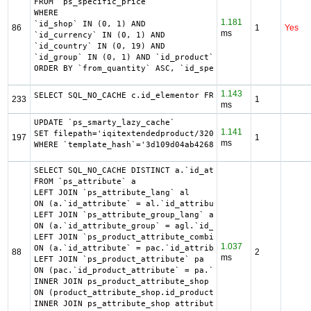
FROM `ps_specific_price`

WHERE

1.181
`id_shop` IN (0, 1) AND

86
1
Yes
ms
`id_currency` IN (0, 1) AND

`id_country` IN (0, 19) AND

`id_group` IN (0, 1) AND `id_product` = 0 AND `id_custome
ORDER BY `from_quantity` ASC, `id_specific_price_rule` AS
1.143
SELECT SQL_NO_CACHE c.id_elementor FROM ps_iqit_elementor
233
1
ms
UPDATE `ps_smarty_lazy_cache`

1.141
SET filepath='iqitextendedproduct/3208/displayAfterProduc
197
1
ms
WHERE `template_hash`='3d109d04ab42683faefb895ab6e97671' 
SELECT SQL_NO_CACHE DISTINCT a.`id_attribute`, a.`id_attr
FROM `ps_attribute` a

LEFT JOIN `ps_attribute_lang` al

ON (a.`id_attribute` = al.`id_attribute` AND al.`id_lang`
LEFT JOIN `ps_attribute_group_lang` agl

ON (a.`id_attribute_group` = agl.`id_attribute_group` AND
LEFT JOIN `ps_product_attribute_combination` pac

1.037
ON (a.`id_attribute` = pac.`id_attribute`)

88
2
ms
LEFT JOIN `ps_product_attribute` pa

ON (pac.`id_product_attribute` = pa.`id_product_attribute
INNER JOIN ps_product_attribute_shop product_attribute_sh
ON (product_attribute_shop.id_product_attribute = pa.id_p
INNER JOIN ps_attribute_shop attribute_shop
