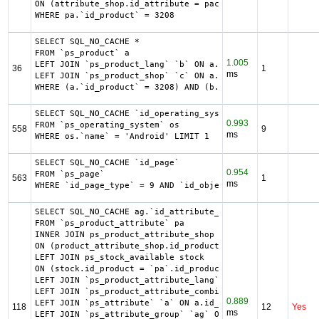
ON (attribute_shop.id_attribute = pac.id_attribute AND at
WHERE pa.`id_product` = 3208
SELECT SQL_NO_CACHE *

FROM `ps_product` a

1.005
LEFT JOIN `ps_product_lang` `b` ON a.`id_product` = b.`id
36
1
ms
LEFT JOIN `ps_product_shop` `c` ON a.`id_product` = c.`id
WHERE (a.`id_product` = 3208) AND (b.`id_shop` = 1) LIMIT
SELECT SQL_NO_CACHE `id_operating_system`

0.993
FROM `ps_operating_system` os

558
9
ms
WHERE os.`name` = 'Android' LIMIT 1
SELECT SQL_NO_CACHE `id_page`

0.954
FROM `ps_page`

563
1
ms
WHERE `id_page_type` = 9 AND `id_object` = 3208 LIMIT 1
SELECT SQL_NO_CACHE ag.`id_attribute_group`, ag.`is_color
FROM `ps_product_attribute` pa

INNER JOIN ps_product_attribute_shop product_attribute_sh
ON (product_attribute_shop.id_product_attribute = pa.id_p
LEFT JOIN ps_stock_available stock

ON (stock.id_product = `pa`.id_product AND stock.id_produ
LEFT JOIN `ps_product_attribute_lang` `pal` ON pa.id_prod
LEFT JOIN `ps_product_attribute_combination` `pac` ON pac
0.889
LEFT JOIN `ps_attribute` `a` ON a.id_attribute = pac.id_a
118
12
Yes
ms
LEFT JOIN `ps_attribute_group` `ag` ON ag.id_attribute_gr