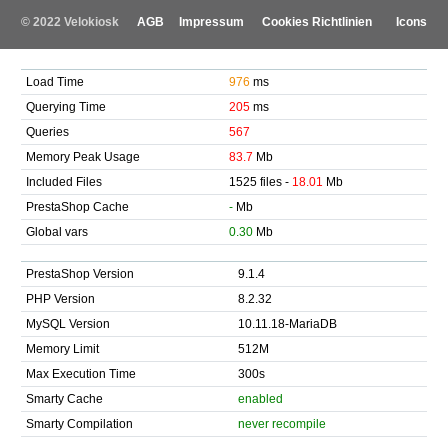
© 2022 Velokiosk
AGB
Impressum
Cookies Richtlinien
Icons
Load Time
976
ms
Querying Time
205
ms
Queries
567
Memory Peak Usage
83.7
Mb
Included Files
1525 files -
18.01
Mb
PrestaShop Cache
-
Mb
Global vars
0.30
Mb
PrestaShop Version
9.1.4
PHP Version
8.2.32
MySQL Version
10.11.18-MariaDB
Memory Limit
512M
Max Execution Time
300s
Smarty Cache
enabled
Smarty Compilation
never recompile