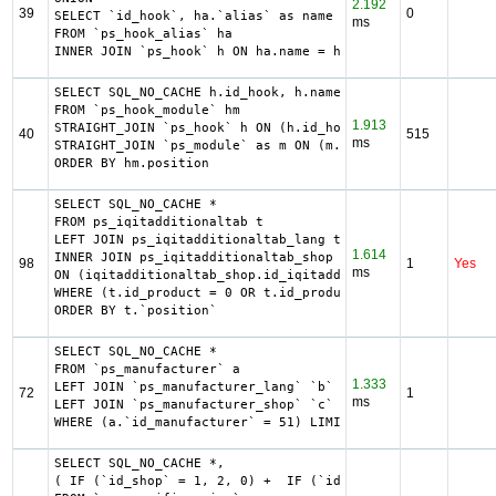
2.192
39
0
SELECT `id_hook`, ha.`alias` as name

ms
FROM `ps_hook_alias` ha

INNER JOIN `ps_hook` h ON ha.name = h.name
SELECT SQL_NO_CACHE h.id_hook, h.name as h_name, title, d
FROM `ps_hook_module` hm

1.913
STRAIGHT_JOIN `ps_hook` h ON (h.id_hook = hm.id_hook AND 
40
515
ms
STRAIGHT_JOIN `ps_module` as m ON (m.id_module = hm.id_mo
ORDER BY hm.position
SELECT SQL_NO_CACHE *

FROM ps_iqitadditionaltab t

LEFT JOIN ps_iqitadditionaltab_lang tl ON (t.id_iqitaddit
1.614
INNER JOIN ps_iqitadditionaltab_shop iqitadditionaltab_sh
98
1
Yes
ms
ON (iqitadditionaltab_shop.id_iqitadditionaltab = t.id_iq
WHERE (t.id_product = 0 OR t.id_product = 3208) AND t.`ac
ORDER BY t.`position`
SELECT SQL_NO_CACHE *

FROM `ps_manufacturer` a

1.333
LEFT JOIN `ps_manufacturer_lang` `b` ON a.`id_manufacture
72
1
ms
LEFT JOIN `ps_manufacturer_shop` `c` ON a.`id_manufacture
WHERE (a.`id_manufacturer` = 51) LIMIT 1
SELECT SQL_NO_CACHE *,

( IF (`id_shop` = 1, 2, 0) +  IF (`id_country` = 19, 4, 0