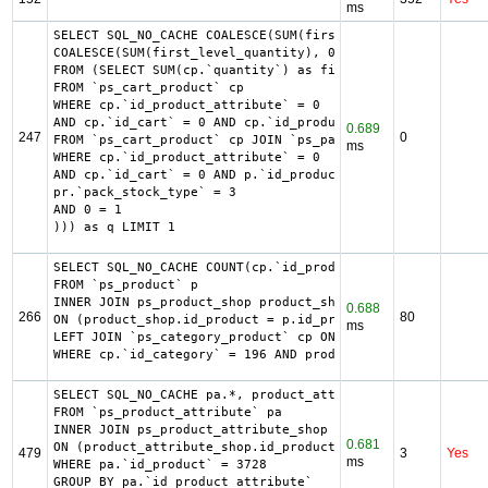
ms
SELECT SQL_NO_CACHE COALESCE(SUM(first_level_quantity) + 
COALESCE(SUM(first_level_quantity), 0) as quantity

FROM (SELECT SUM(cp.`quantity`) as first_level_quantity, 
FROM `ps_cart_product` cp

WHERE cp.`id_product_attribute` = 0

AND cp.`id_cart` = 0 AND cp.`id_product` = 2330 UNION SEL
0.689
247
0
FROM `ps_cart_product` cp JOIN `ps_pack` p ON cp.`id_prod
ms
WHERE cp.`id_product_attribute` = 0

AND cp.`id_cart` = 0 AND p.`id_product_item` = 2330 AND (
pr.`pack_stock_type` = 3

AND 0 = 1

))) as q LIMIT 1
SELECT SQL_NO_CACHE COUNT(cp.`id_product`) AS total

FROM `ps_product` p

INNER JOIN ps_product_shop product_shop

0.688
266
80
ON (product_shop.id_product = p.id_product AND product_sh
ms
LEFT JOIN `ps_category_product` cp ON p.`id_product` = cp
WHERE cp.`id_category` = 196 AND product_shop.`visibility
SELECT SQL_NO_CACHE pa.*, product_attribute_shop.*

FROM `ps_product_attribute` pa

INNER JOIN ps_product_attribute_shop product_attribute_sh
0.681
ON (product_attribute_shop.id_product_attribute = pa.id_p
479
3
Yes
ms
WHERE pa.`id_product` = 3728

GROUP BY pa.`id_product_attribute`
