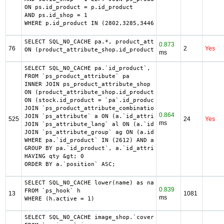
ON ps.id_product = p.id_product

AND ps.id_shop = 1

WHERE p.id_product IN (2802,3285,3446,2610,2336,3728,3785
SELECT SQL_NO_CACHE pa.*, product_attribute_shop.*, ag.`i
0.873
76
2
Yes
ON (product_attribute_shop.id_product_attribute = pa.id_p
ms
SELECT SQL_NO_CACHE pa.`id_product`, a.`color`, pac.`id_p
FROM `ps_product_attribute` pa

INNER JOIN ps_product_attribute_shop product_attribute_sh
ON (product_attribute_shop.id_product_attribute = pa.id_p
ON (stock.id_product = `pa`.id_product AND stock.id_produ
JOIN `ps_product_attribute_combination` pac ON (pac.`id_p
0.864
JOIN `ps_attribute` a ON (a.`id_attribute` = pac.`id_attr
525
24
Yes
ms
JOIN `ps_attribute_lang` al ON (a.`id_attribute` = al.`id
JOIN `ps_attribute_group` ag ON (a.id_attribute_group = a
WHERE pa.`id_product` IN (2612) AND ag.`is_color_group` =
GROUP BY pa.`id_product`, a.`id_attribute`, `group_by`

HAVING qty &gt; 0

ORDER BY a.`position` ASC;
SELECT SQL_NO_CACHE lower(name) as name

0.839
FROM `ps_hook` h

13
1081
ms
WHERE (h.active = 1)
SELECT SQL_NO_CACHE image_shop.`cover`, i.`id_image`, il.