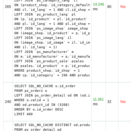
LEFT JOIN `ps_category_lang` cl

14.246
ON (product_shop.`id_category_default` = cl.`id_category`

265
80
Yes
ms
AND cl.`id_lang` = 1 AND cl.id_shop = 1 )

LEFT JOIN `ps_product_lang` pl

ON (p.`id_product` = pl.`id_product`

AND pl.`id_lang` = 1 AND pl.id_shop = 1 )

LEFT JOIN `ps_image_shop` image_shop

ON (image_shop.`id_product` = p.`id_product` AND image_sh
LEFT JOIN `ps_image_lang` il

ON (image_shop.`id_image` = il.`id_image`

AND il.`id_lang` = 1)

LEFT JOIN `ps_manufacturer` m

ON m.`id_manufacturer` = p.`id_manufacturer`

LEFT JOIN `ps_product_sale` psales

ON psales.`id_product` = p.`id_product`

WHERE product_shop.`id_shop` = 1

AND cp.`id_category` = 196 AND product_shop.`active` = 1 
SELECT SQL_NO_CACHE o.id_order

FROM ps_orders o

LEFT JOIN ps_order_detail od ON (od.id_order = o.id_order)
11.361
WHERE o.valid = 1

240
32
Yes
ms
AND od.product_id IN (3208)

ORDER BY o.id_order DESC

LIMIT 400
SELECT SQL_NO_CACHE DISTINCT od.product_id

FROM ps_order_detail od
