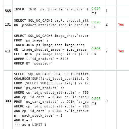
0.654
INSERT INTO `ps_connections_source` (`id_connections`, `h
565
1
ms
SELECT SQL_NO_CACHE pa.*, product_attribute_shop.*, ag.`i
0.628
131
2
Yes
ON (product_attribute_shop.id_product_attribute = pa.id_p
ms
SELECT SQL_NO_CACHE image_shop.`cover`, i.`id_image`, il.
FROM `ps_image` i

INNER JOIN ps_image_shop image_shop

0.595
ON (image_shop.id_image = i.id_image AND image_shop.id_sh
411
7
Yes
ms
LEFT JOIN `ps_image_lang` il ON (i.`id_image` = il.`id_im
WHERE i.`id_product` = 3728

ORDER BY `position`
SELECT SQL_NO_CACHE COALESCE(SUM(first_level_quantity) + 
COALESCE(SUM(first_level_quantity), 0) as quantity

FROM (SELECT SUM(cp.`quantity`) as first_level_quantity, 
FROM `ps_cart_product` cp

WHERE cp.`id_product_attribute` = 7036

AND cp.`id_cart` = 0 AND cp.`id_product` = 2610 UNION SEL
0.593
303
0
FROM `ps_cart_product` cp JOIN `ps_pack` p ON cp.`id_prod
ms
WHERE cp.`id_product_attribute` = 7036

AND cp.`id_cart` = 0 AND p.`id_product_item` = 2610 AND (
pr.`pack_stock_type` = 3

AND 0 = 1

))) as q LIMIT 1