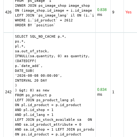
FROM `ps_image` i

INNER JOIN ps_image_shop image_shop

0.838
ON (image_shop.id_image = i.id_image AND image_shop.id_sh
426
9
Yes
ms
LEFT JOIN `ps_image_lang` il ON (i.`id_image` = il.`id_im
WHERE i.`id_product` = 2612

ORDER BY `position`
SELECT SQL_NO_CACHE p.*,

ps.*,

pl.*,

sa.out_of_stock,

IFNULL(sa.quantity, 0) as quantity,

(DATEDIFF(

p.`date_add`,

DATE_SUB(

'2026-08-08 00:00:00',

INTERVAL 20 DAY

)

0.834
) &gt; 0) as new

242
1
ms
FROM ps_product p

LEFT JOIN ps_product_lang pl

ON pl.id_product = p.id_product

AND pl.id_shop = 1

AND pl.id_lang = 1

LEFT JOIN ps_stock_available sa   ON sa.id_product = p.id
AND sa.id_product_attribute = 0

AND sa.id_shop = 1 LEFT JOIN ps_product_shop ps

ON ps.id_product = p.id_product
