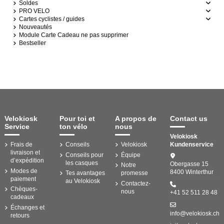
Soldes
PRO VELO
Cartes cyclistes / guides
Nouveautés
Module Carte Cadeau ne pas supprimer
Bestseller
Velokiosk
Pour toi et
A propos de
Contact us
Service
ton vélo
nous
Velokiosk
Frais de
Conseils
Velokiosk
Kundenservice
livraison et
Conseils pour
Équipe
d’expédition
les casques
Obergasse 15
Notre
Modes de
8400 Winterthur
Tes avantages
promesse
paiement
au Velokiosk
Contactez-
Chèques-
nous
+41 52 511 28 48
cadeaux
Échanges et
info@velokiosk.ch
retours