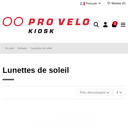
Français
Wishlist (
0
)
0
Accueil
Enfants
Lunettes de soleil
Lunettes de soleil
Prix, décroissant
4