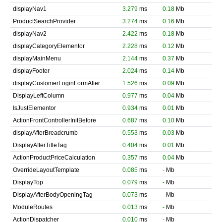
displayNav1
3.279
ms
0.18
Mb
ProductSearchProvider
3.274
ms
0.16
Mb
displayNav2
2.422
ms
0.18
Mb
displayCategoryElementor
2.228
ms
0.12
Mb
displayMainMenu
2.144
ms
0.37
Mb
displayFooter
2.024
ms
0.14
Mb
displayCustomerLoginFormAfter
1.526
ms
0.09
Mb
DisplayLeftColumn
0.977
ms
0.04
Mb
IsJustElementor
0.934
ms
0.01
Mb
ActionFrontControllerInitBefore
0.687
ms
0.10
Mb
displayAfterBreadcrumb
0.553
ms
0.03
Mb
DisplayAfterTitleTag
0.404
ms
0.01
Mb
ActionProductPriceCalculation
0.357
ms
0.04
Mb
OverrideLayoutTemplate
0.085
ms
-
Mb
DisplayTop
0.079
ms
-
Mb
DisplayAfterBodyOpeningTag
0.073
ms
-
Mb
ModuleRoutes
0.013
ms
-
Mb
ActionDispatcher
0.010
ms
-
Mb