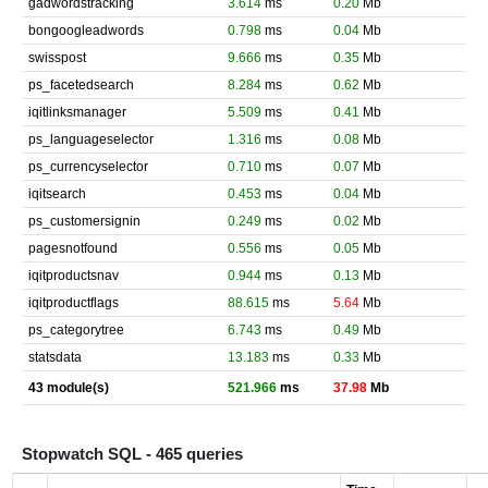
gadwordstracking
3.614
ms
0.20
Mb
bongoogleadwords
0.798
ms
0.04
Mb
swisspost
9.666
ms
0.35
Mb
ps_facetedsearch
8.284
ms
0.62
Mb
iqitlinksmanager
5.509
ms
0.41
Mb
ps_languageselector
1.316
ms
0.08
Mb
ps_currencyselector
0.710
ms
0.07
Mb
iqitsearch
0.453
ms
0.04
Mb
ps_customersignin
0.249
ms
0.02
Mb
pagesnotfound
0.556
ms
0.05
Mb
iqitproductsnav
0.944
ms
0.13
Mb
iqitproductflags
88.615
ms
5.64
Mb
ps_categorytree
6.743
ms
0.49
Mb
statsdata
13.183
ms
0.33
Mb
43 module(s)
521.966
ms
37.98
Mb
Stopwatch SQL - 465 queries