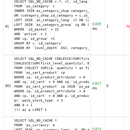
SELECT SQL_NO_CACHE c.*, cl.`id_lang`, cl.`name`, cl.`des
FROM `ps_category` c

INNER JOIN ps_category_shop category_shop

ON (category_shop.id_category = c.id_category AND categor
LEFT JOIN `ps_category_lang` cl ON (c.`id_category` = cl.
0.835
LEFT JOIN `ps_category_group` cg ON (cg.`id_category` = c
41
1
Ye
ms
WHERE `id_parent` = 22

AND `active` = 1

AND cg.`id_group` =1

GROUP BY c.`id_category`

ORDER BY `level_depth` ASC, category_shop.`position` ASC
SELECT SQL_NO_CACHE COALESCE(SUM(first_level_quantity) + 
COALESCE(SUM(first_level_quantity), 0) as quantity

FROM (SELECT SUM(cp.`quantity`) as first_level_quantity, 
FROM `ps_cart_product` cp

WHERE cp.`id_product_attribute` = 0

AND cp.`id_cart` = 0 AND cp.`id_product` = 1763 UNION SEL
0.827
301
0
FROM `ps_cart_product` cp JOIN `ps_pack` p ON cp.`id_prod
ms
WHERE cp.`id_product_attribute` = 0

AND cp.`id_cart` = 0 AND p.`id_product_item` = 1763 AND (
pr.`pack_stock_type` = 3

AND 0 = 1

))) as q LIMIT 1
SELECT SQL_NO_CACHE *

FROM `ps_currency` a

0.823
LEFT JOIN `ps_currency_lang` `b` ON a.`id_currency` = b.`