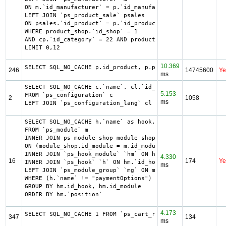
ON m.`id_manufacturer` = p.`id_manufacturer`

LEFT JOIN `ps_product_sale` psales

ON psales.`id_product` = p.`id_product`

WHERE product_shop.`id_shop` = 1

AND cp.`id_category` = 22 AND product_shop.`active` = 1 A
LIMIT 0,12
10.369
SELECT SQL_NO_CACHE p.id_product, p.price, psi.price_min,
246
14745600
Ye
ms
SELECT SQL_NO_CACHE c.`name`, cl.`id_lang`, IF(cl.`id_lan
5.153
FROM `ps_configuration` c

2
1058
ms
LEFT JOIN `ps_configuration_lang` cl ON (c.`id_configurat
SELECT SQL_NO_CACHE h.`name` as hook, m.`id_module`, h.`i
FROM `ps_module` m

INNER JOIN ps_module_shop module_shop

ON (module_shop.id_module = m.id_module AND module_shop.i
INNER JOIN `ps_hook_module` `hm` ON hm.`id_module` = m.`i
4.330
16
174
Ye
INNER JOIN `ps_hook` `h` ON hm.`id_hook` = h.`id_hook`

ms
LEFT JOIN `ps_module_group` `mg` ON mg.`id_module` = m.`i
WHERE (h.`name` != "paymentOptions") AND (hm.`id_shop` = 
GROUP BY hm.id_hook, hm.id_module

ORDER BY hm.`position`
4.173
SELECT SQL_NO_CACHE 1 FROM `ps_cart_rule` WHERE ((date_to
347
134
ms