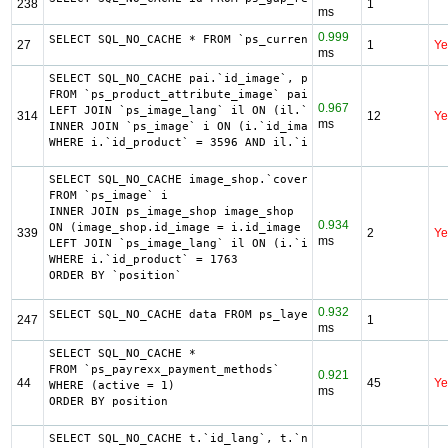
238
1
ms
0.999
SELECT SQL_NO_CACHE * FROM `ps_currency` c ORDER BY `iso_
27
1
Ye
ms
SELECT SQL_NO_CACHE pai.`id_image`, pai.`id_product_attri
FROM `ps_product_attribute_image` pai

0.967
LEFT JOIN `ps_image_lang` il ON (il.`id_image` = pai.`id_
314
12
Ye
ms
INNER JOIN `ps_image` i ON (i.`id_image` = pai.`id_image`)
WHERE i.`id_product` = 3596 AND il.`id_lang` = 2 ORDER by
SELECT SQL_NO_CACHE image_shop.`cover`, i.`id_image`, il.
FROM `ps_image` i

INNER JOIN ps_image_shop image_shop

0.934
ON (image_shop.id_image = i.id_image AND image_shop.id_sh
339
2
Ye
ms
LEFT JOIN `ps_image_lang` il ON (i.`id_image` = il.`id_im
WHERE i.`id_product` = 1763

ORDER BY `position`
0.932
SELECT SQL_NO_CACHE data FROM ps_layered_filter_block WHE
247
1
ms
SELECT SQL_NO_CACHE *

FROM `ps_payrexx_payment_methods`

0.921
44
45
Ye
WHERE (active = 1)

ms
ORDER BY position
SELECT SQL_NO_CACHE t.`id_lang`, t.`name`
