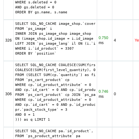
WHERE s.deleted = 0

AND gs.deleted = 0

ORDER BY gs.name, s.name
SELECT SQL_NO_CACHE image_shop.`cover`, i.`id_image`, il.
FROM `ps_image` i

INNER JOIN ps_image_shop image_shop

0.750
ON (image_shop.id_image = i.id_image AND image_shop.id_sh
326
4
Ye
ms
LEFT JOIN `ps_image_lang` il ON (i.`id_image` = il.`id_im
WHERE i.`id_product` = 3307

ORDER BY `position`
SELECT SQL_NO_CACHE COALESCE(SUM(first_level_quantity) + 
COALESCE(SUM(first_level_quantity), 0) as quantity

FROM (SELECT SUM(cp.`quantity`) as first_level_quantity, 
FROM `ps_cart_product` cp

WHERE cp.`id_product_attribute` = 0

AND cp.`id_cart` = 0 AND cp.`id_product` = 2881 UNION SEL
0.746
306
0
FROM `ps_cart_product` cp JOIN `ps_pack` p ON cp.`id_prod
ms
WHERE cp.`id_product_attribute` = 0

AND cp.`id_cart` = 0 AND p.`id_product_item` = 2881 AND (
pr.`pack_stock_type` = 3

AND 0 = 1

))) as q LIMIT 1
SELECT SQL_NO_CACHE pa.`id_product`, a.`color`, pac.`id_p
FROM `ps_product_attribute` pa
