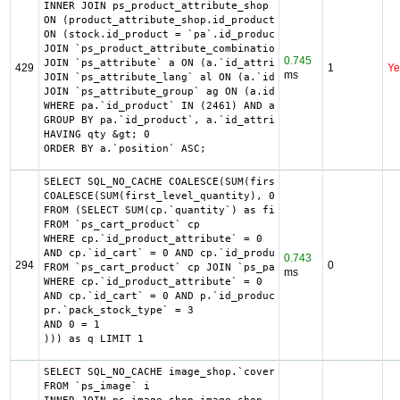
INNER JOIN ps_product_attribute_shop product_attribute_sh
ON (product_attribute_shop.id_product_attribute = pa.id_p
ON (stock.id_product = `pa`.id_product AND stock.id_produ
JOIN `ps_product_attribute_combination` pac ON (pac.`id_p
0.745
JOIN `ps_attribute` a ON (a.`id_attribute` = pac.`id_attr
429
1
Ye
ms
JOIN `ps_attribute_lang` al ON (a.`id_attribute` = al.`id
JOIN `ps_attribute_group` ag ON (a.id_attribute_group = a
WHERE pa.`id_product` IN (2461) AND ag.`is_color_group` =
GROUP BY pa.`id_product`, a.`id_attribute`, `group_by`

HAVING qty &gt; 0

ORDER BY a.`position` ASC;
SELECT SQL_NO_CACHE COALESCE(SUM(first_level_quantity) + 
COALESCE(SUM(first_level_quantity), 0) as quantity

FROM (SELECT SUM(cp.`quantity`) as first_level_quantity, 
FROM `ps_cart_product` cp

WHERE cp.`id_product_attribute` = 0

AND cp.`id_cart` = 0 AND cp.`id_product` = 3024 UNION SEL
0.743
294
0
FROM `ps_cart_product` cp JOIN `ps_pack` p ON cp.`id_prod
ms
WHERE cp.`id_product_attribute` = 0

AND cp.`id_cart` = 0 AND p.`id_product_item` = 3024 AND (
pr.`pack_stock_type` = 3

AND 0 = 1

))) as q LIMIT 1
SELECT SQL_NO_CACHE image_shop.`cover`, i.`id_image`, il.
FROM `ps_image` i
