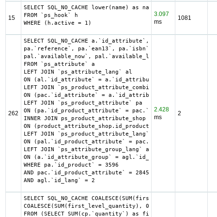
SELECT SQL_NO_CACHE lower(name) as name

3.097
FROM `ps_hook` h

15
1081
ms
WHERE (h.active = 1)
SELECT SQL_NO_CACHE a.`id_attribute`, a.`id_attribute_gro
pa.`reference`, pa.`ean13`, pa.`isbn`, pa.`upc`, pa.`mpn`,
pal.`available_now`, pal.`available_later`

FROM `ps_attribute` a

LEFT JOIN `ps_attribute_lang` al

ON (al.`id_attribute` = a.`id_attribute` AND al.`id_lang`
LEFT JOIN `ps_product_attribute_combination` pac

ON (pac.`id_attribute` = a.`id_attribute`)

LEFT JOIN `ps_product_attribute` pa

2.428
ON (pa.`id_product_attribute` = pac.`id_product_attribute
262
2
ms
INNER JOIN ps_product_attribute_shop product_attribute_sh
ON (product_attribute_shop.id_product_attribute = pa.id_p
LEFT JOIN `ps_product_attribute_lang` pal

ON (pal.`id_product_attribute` = pac.`id_product_attribut
LEFT JOIN `ps_attribute_group_lang` agl

ON (a.`id_attribute_group` = agl.`id_attribute_group` AND
WHERE pa.`id_product` = 3596

AND pac.`id_product_attribute` = 28456

AND agl.`id_lang` = 2
SELECT SQL_NO_CACHE COALESCE(SUM(first_level_quantity) + 
COALESCE(SUM(first_level_quantity), 0) as quantity

FROM (SELECT SUM(cp.`quantity`) as first_level_quantity, 