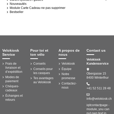
Nouveautés
Module Carte Cadeau ne pas supprimer
Bestseller
Velokiosk
Pour toi et
A propos de
Contact us
Service
ton vélo
nous
Velokiosk
Frais de
Conseils
Velokiosk
Kundenservice
livraison et
Conseils pour
Équipe
d’expédition
les casques
Obergasse 15
Notre
Modes de
8400 Winterthur
Tes avantages
promesse
paiement
au Velokiosk
Contactez-
Chèques-
nous
+41 52 511 28 48
cadeaux
Échanges et
info@velokiosk.ch
retours
iqitcontactpage -
module, you can
put own text in