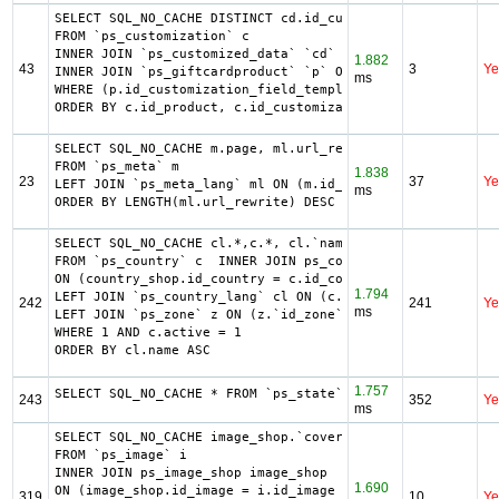
SELECT SQL_NO_CACHE DISTINCT cd.id_customization, c.id_pr
FROM `ps_customization` c

INNER JOIN `ps_customized_data` `cd` ON c.id_customizatio
1.882
43
3
Ye
INNER JOIN `ps_giftcardproduct` `p` ON p.id_product = c.i
ms
WHERE (p.id_customization_field_template = cd.index) AND 
ORDER BY c.id_product, c.id_customization, cd.index
SELECT SQL_NO_CACHE m.page, ml.url_rewrite, ml.id_lang

FROM `ps_meta` m

1.838
23
37
Ye
LEFT JOIN `ps_meta_lang` ml ON (m.id_meta = ml.id_meta AN
ms
ORDER BY LENGTH(ml.url_rewrite) DESC
SELECT SQL_NO_CACHE cl.*,c.*, cl.`name` country, z.`name`
FROM `ps_country` c  INNER JOIN ps_country_shop country_s
ON (country_shop.id_country = c.id_country AND country_sh
1.794
LEFT JOIN `ps_country_lang` cl ON (c.`id_country` = cl.`i
242
241
Ye
ms
LEFT JOIN `ps_zone` z ON (z.`id_zone` = c.`id_zone`)

WHERE 1 AND c.active = 1

ORDER BY cl.name ASC
1.757
SELECT SQL_NO_CACHE * FROM `ps_state` ORDER BY `name` ASC
243
352
Ye
ms
SELECT SQL_NO_CACHE image_shop.`cover`, i.`id_image`, il.
FROM `ps_image` i

INNER JOIN ps_image_shop image_shop

1.690
ON (image_shop.id_image = i.id_image AND image_shop.id_sh
319
10
Ye