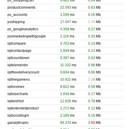
ps_shoppingcart
0.481
ms
0.04
Mb
productcomments
22.593
ms
0.63
Mb
ps_accounts
1.599
ms
0.16
Mb
psshipping
17.047
ms
1.74
Mb
ps_googleanalytics
4.358
ms
0.27
Mb
psxmarketingwithgoogle
2.116
ms
0.20
Mb
iqitcompare
4.763
ms
0.14
Mb
iqitcontactpage
1.849
ms
0.14
Mb
iqitcountdown
0.397
ms
0.03
Mb
iqitelementor
11.332
ms
0.98
Mb
iqitfreedeliverycount
0.694
ms
0.06
Mb
iqitmegamenu
10.811
ms
1.26
Mb
iqitreviews
8.821
ms
0.58
Mb
iqitsizecharts
1.836
ms
0.17
Mb
iqitwishlist
12.635
ms
0.78
Mb
iqitextendedproduct
1.271
ms
0.12
Mb
iqitsociallogin
2.189
ms
0.16
Mb
ganalyticspro
84.233
ms
3.60
Mb