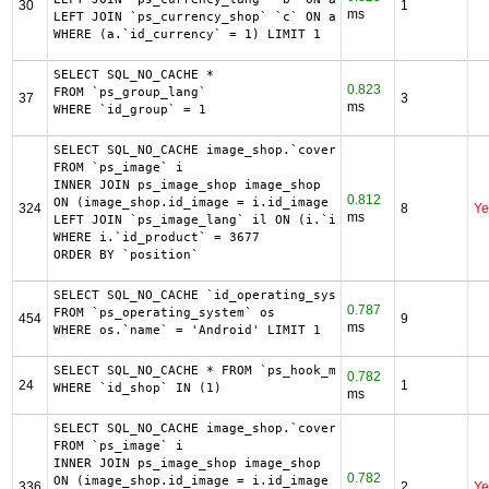
30
1
ms
LEFT JOIN `ps_currency_shop` `c` ON a.`id_currency` = c.`
WHERE (a.`id_currency` = 1) LIMIT 1
SELECT SQL_NO_CACHE *

0.823
FROM `ps_group_lang`

37
3
ms
WHERE `id_group` = 1
SELECT SQL_NO_CACHE image_shop.`cover`, i.`id_image`, il.
FROM `ps_image` i

INNER JOIN ps_image_shop image_shop

0.812
ON (image_shop.id_image = i.id_image AND image_shop.id_sh
324
8
Ye
ms
LEFT JOIN `ps_image_lang` il ON (i.`id_image` = il.`id_im
WHERE i.`id_product` = 3677

ORDER BY `position`
SELECT SQL_NO_CACHE `id_operating_system`

0.787
FROM `ps_operating_system` os

454
9
ms
WHERE os.`name` = 'Android' LIMIT 1
SELECT SQL_NO_CACHE * FROM `ps_hook_module_exceptions`

0.782
24
1
WHERE `id_shop` IN (1)
ms
SELECT SQL_NO_CACHE image_shop.`cover`, i.`id_image`, il.
FROM `ps_image` i

INNER JOIN ps_image_shop image_shop

0.782
ON (image_shop.id_image = i.id_image AND image_shop.id_sh
336
2
Ye