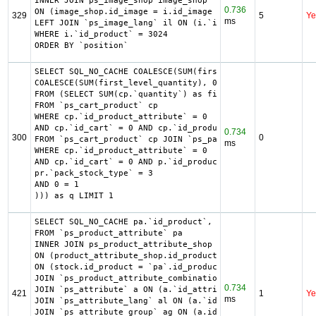
INNER JOIN ps_image_shop image_shop

0.736
ON (image_shop.id_image = i.id_image AND image_shop.id_sh
329
5
Ye
ms
LEFT JOIN `ps_image_lang` il ON (i.`id_image` = il.`id_im
WHERE i.`id_product` = 3024

ORDER BY `position`
SELECT SQL_NO_CACHE COALESCE(SUM(first_level_quantity) + 
COALESCE(SUM(first_level_quantity), 0) as quantity

FROM (SELECT SUM(cp.`quantity`) as first_level_quantity, 
FROM `ps_cart_product` cp

WHERE cp.`id_product_attribute` = 0

AND cp.`id_cart` = 0 AND cp.`id_product` = 2461 UNION SEL
0.734
300
0
FROM `ps_cart_product` cp JOIN `ps_pack` p ON cp.`id_prod
ms
WHERE cp.`id_product_attribute` = 0

AND cp.`id_cart` = 0 AND p.`id_product_item` = 2461 AND (
pr.`pack_stock_type` = 3

AND 0 = 1

))) as q LIMIT 1
SELECT SQL_NO_CACHE pa.`id_product`, a.`color`, pac.`id_p
FROM `ps_product_attribute` pa

INNER JOIN ps_product_attribute_shop product_attribute_sh
ON (product_attribute_shop.id_product_attribute = pa.id_p
ON (stock.id_product = `pa`.id_product AND stock.id_produ
JOIN `ps_product_attribute_combination` pac ON (pac.`id_p
0.734
JOIN `ps_attribute` a ON (a.`id_attribute` = pac.`id_attr
421
1
Ye
ms
JOIN `ps_attribute_lang` al ON (a.`id_attribute` = al.`id
JOIN `ps_attribute_group` ag ON (a.id_attribute_group = a