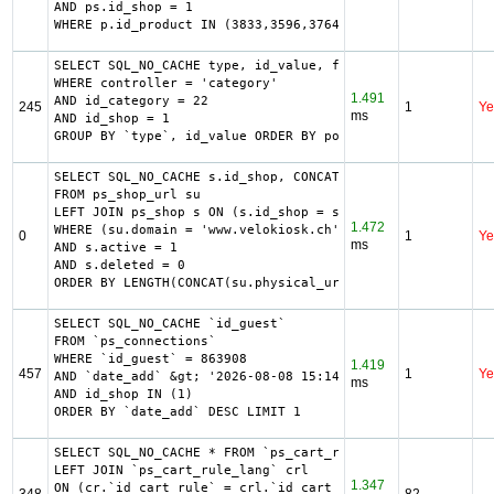
AND ps.id_shop = 1

WHERE p.id_product IN (3833,3596,3764,2879,3848,3677,3307
SELECT SQL_NO_CACHE type, id_value, filter_show_limit, fi
WHERE controller = 'category'

1.491
AND id_category = 22

245
1
Ye
ms
AND id_shop = 1

GROUP BY `type`, id_value ORDER BY position ASC
SELECT SQL_NO_CACHE s.id_shop, CONCAT(su.physical_uri, su
FROM ps_shop_url su

LEFT JOIN ps_shop s ON (s.id_shop = su.id_shop)

1.472
WHERE (su.domain = 'www.velokiosk.ch' OR su.domain_ssl = 
0
1
Ye
ms
AND s.active = 1

AND s.deleted = 0

ORDER BY LENGTH(CONCAT(su.physical_uri, su.virtual_uri)) 
SELECT SQL_NO_CACHE `id_guest`

FROM `ps_connections`

WHERE `id_guest` = 863908

1.419
457
1
Ye
AND `date_add` &gt; '2026-08-08 15:14:00'

ms
AND id_shop IN (1) 

ORDER BY `date_add` DESC LIMIT 1
SELECT SQL_NO_CACHE * FROM `ps_cart_rule` cr

LEFT JOIN `ps_cart_rule_lang` crl

1.347
ON (cr.`id_cart_rule` = crl.`id_cart_rule` AND crl.`id_la