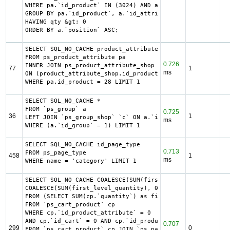
WHERE pa.`id_product` IN (3024) AND ag.`is_color_group` =
GROUP BY pa.`id_product`, a.`id_attribute`, `group_by`

HAVING qty &gt; 0

ORDER BY a.`position` ASC;
SELECT SQL_NO_CACHE product_attribute_shop.id_product_att
FROM ps_product_attribute pa

0.726
INNER JOIN ps_product_attribute_shop product_attribute_sh
77
1
ms
ON (product_attribute_shop.id_product_attribute = pa.id_p
WHERE pa.id_product = 28 LIMIT 1
SELECT SQL_NO_CACHE *

FROM `ps_group` a

0.725
36
1
LEFT JOIN `ps_group_shop` `c` ON a.`id_group` = c.`id_gro
ms
WHERE (a.`id_group` = 1) LIMIT 1
SELECT SQL_NO_CACHE id_page_type

0.713
FROM ps_page_type

458
1
ms
WHERE name = 'category' LIMIT 1
SELECT SQL_NO_CACHE COALESCE(SUM(first_level_quantity) + 
COALESCE(SUM(first_level_quantity), 0) as quantity

FROM (SELECT SUM(cp.`quantity`) as first_level_quantity, 
FROM `ps_cart_product` cp

WHERE cp.`id_product_attribute` = 0

AND cp.`id_cart` = 0 AND cp.`id_product` = 3730 UNION SEL
0.707
299
0
FROM `ps_cart_product` cp JOIN `ps_pack` p ON cp.`id_prod