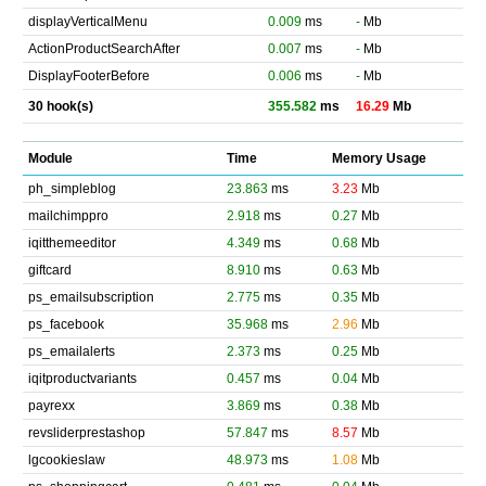
displayVerticalMenu
0.009
ms
-
Mb
ActionProductSearchAfter
0.007
ms
-
Mb
DisplayFooterBefore
0.006
ms
-
Mb
30 hook(s)
355.582
ms
16.29
Mb
Module
Time
Memory Usage
ph_simpleblog
23.863
ms
3.23
Mb
mailchimppro
2.918
ms
0.27
Mb
iqitthemeeditor
4.349
ms
0.68
Mb
giftcard
8.910
ms
0.63
Mb
ps_emailsubscription
2.775
ms
0.35
Mb
ps_facebook
35.968
ms
2.96
Mb
ps_emailalerts
2.373
ms
0.25
Mb
iqitproductvariants
0.457
ms
0.04
Mb
payrexx
3.869
ms
0.38
Mb
revsliderprestashop
57.847
ms
8.57
Mb
lgcookieslaw
48.973
ms
1.08
Mb