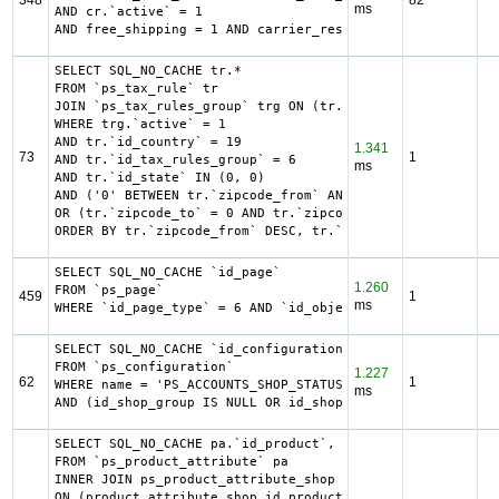
348
82
ms
AND cr.`active` = 1

AND free_shipping = 1 AND carrier_restriction = 1
SELECT SQL_NO_CACHE tr.*

FROM `ps_tax_rule` tr

JOIN `ps_tax_rules_group` trg ON (tr.`id_tax_rules_group`
WHERE trg.`active` = 1

AND tr.`id_country` = 19

1.341
73
1
AND tr.`id_tax_rules_group` = 6

ms
AND tr.`id_state` IN (0, 0)

AND ('0' BETWEEN tr.`zipcode_from` AND tr.`zipcode_to`

OR (tr.`zipcode_to` = 0 AND tr.`zipcode_from` IN(0, '0')))
ORDER BY tr.`zipcode_from` DESC, tr.`zipcode_to` DESC, tr
SELECT SQL_NO_CACHE `id_page`

1.260
FROM `ps_page`

459
1
ms
WHERE `id_page_type` = 6 AND `id_object` = 22 LIMIT 1
SELECT SQL_NO_CACHE `id_configuration`

FROM `ps_configuration`

1.227
62
1
WHERE name = 'PS_ACCOUNTS_SHOP_STATUS'

ms
AND (id_shop_group IS NULL OR id_shop_group = 0) AND (id_
SELECT SQL_NO_CACHE pa.`id_product`, a.`color`, pac.`id_p
FROM `ps_product_attribute` pa

INNER JOIN ps_product_attribute_shop product_attribute_sh
ON (product_attribute_shop.id_product_attribute = pa.id_p