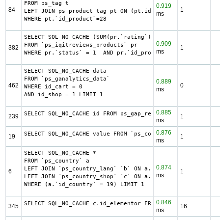
FROM ps_tag t

0.919
84
1
LEFT JOIN ps_product_tag pt ON (pt.id_tag = t.id_tag)

ms
WHERE pt.`id_product`=28
SELECT SQL_NO_CACHE (SUM(pr.`rating`) / COUNT(pr.`rating`
0.909
FROM `ps_iqitreviews_products` pr

382
1
ms
WHERE pr.`status` = 1  AND pr.`id_product` = 3833 LIMIT 1
SELECT SQL_NO_CACHE data

FROM `ps_ganalytics_data`

0.889
462
0
WHERE id_cart = 0

ms
AND id_shop = 1 LIMIT 1
0.885
SELECT SQL_NO_CACHE id FROM ps_gap_refund_partial WHERE s
239
1
ms
0.876
SELECT SQL_NO_CACHE value FROM `ps_configuration` WHERE `
19
1
ms
SELECT SQL_NO_CACHE *

FROM `ps_country` a

0.874
LEFT JOIN `ps_country_lang` `b` ON a.`id_country` = b.`id
6
1
ms
LEFT JOIN `ps_country_shop` `c` ON a.`id_country` = c.`id
WHERE (a.`id_country` = 19) LIMIT 1
0.846
SELECT SQL_NO_CACHE c.id_elementor FROM ps_iqit_elementor
345
16
ms