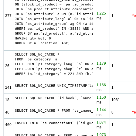
ON (stock.id_product = `pa`.id_product AND stock.id_produ
JOIN `ps_product_attribute_combination` pac ON (pac.`id_p
1.225
JOIN `ps_attribute` a ON (a.`id_attribute` = pac.`id_attr
377
1
Ye
ms
JOIN `ps_attribute_lang` al ON (a.`id_attribute` = al.`id
JOIN `ps_attribute_group` ag ON (a.id_attribute_group = a
WHERE pa.`id_product` IN (3833) AND ag.`is_color_group` =
GROUP BY pa.`id_product`, a.`id_attribute`, `group_by`

HAVING qty &gt; 0

ORDER BY a.`position` ASC;
SELECT SQL_NO_CACHE *

FROM `ps_category` a

1.179
LEFT JOIN `ps_category_lang` `b` ON a.`id_category` = b.`
26
1
ms
LEFT JOIN `ps_category_shop` `c` ON a.`id_category` = c.`
WHERE (a.`id_category` = 22) AND (b.`id_shop` = 1) LIMIT 
1.166
SELECT SQL_NO_CACHE UNIX_TIMESTAMP(last_flush) as last_fl
241
1
ms
1.150
SELECT SQL_NO_CACHE `id_hook`, `name` FROM `ps_hook`
18
1081
ms
1.144
SELECT SQL_NO_CACHE * FROM `ps_image_type` WHERE 1 AND `c
46
8
Ye
ms
1.074
INSERT INTO `ps_connections` (`id_guest`, `id_page`, `ip_
460
1
ms
1.073
SELECT SQL_NO_CACHE id FROM ps_gap_refund WHERE sent = "0