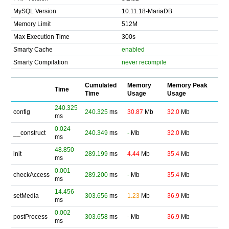
MySQL Version
10.11.18-MariaDB
Memory Limit
512M
Max Execution Time
300s
Smarty Cache
enabled
Smarty Compilation
never recompile
Cumulated
Memory
Memory Peak
Time
Time
Usage
Usage
240.325
config
240.325
ms
30.87
Mb
32.0
Mb
ms
0.024
__construct
240.349
ms
-
Mb
32.0
Mb
ms
48.850
init
289.199
ms
4.44
Mb
35.4
Mb
ms
0.001
checkAccess
289.200
ms
-
Mb
35.4
Mb
ms
14.456
setMedia
303.656
ms
1.23
Mb
36.9
Mb
ms
0.002
postProcess
303.658
ms
-
Mb
36.9
Mb
ms