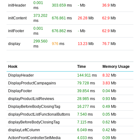
0.001
initHeader
303.659
ms
-
Mb
36.9
Mb
ms
373.202
initContent
676.861
ms
26.28
Mb
62.9
Mb
ms
0.001
initFooter
676.862
ms
-
Mb
62.9
Mb
ms
299.560
display
976
ms
13.23
Mb
76.7
Mb
ms
Hook
Time
Memory Usage
DisplayHeader
144.911
ms
8.32
Mb
DisplayProductCampagains
79.728
ms
3.83
Mb
DisplayFooter
39.854
ms
0.04
Mb
displayProductListReviews
28.985
ms
0.93
Mb
DisplayBeforeBodyClosingTag
16.277
ms
0.49
Mb
displayProductListFunctionalButtons
7.540
ms
0.05
Mb
displayBeforeBodyClosingTag
7.115
ms
0.62
Mb
displayLeftColumn
6.049
ms
0.42
Mb
ActionFrontControllerSetMedia
4.033
ms
0.09
Mb