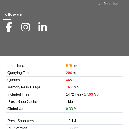
configuration
Follow us
Load Time
976
ms
Querying Time
206
ms
Queries
465
Memory Peak Usage
76.7
Mb
Included Files
1472 files -
17.93
Mb
PrestaShop Cache
-
Mb
Global vars
0.33
Mb
PrestaShop Version
9.1.4
PHP Version
8.2.32