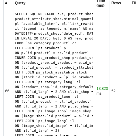
Time
#
Query
Rows
Fi
(ms)
SELECT SQL_NO_CACHE p.*, product_shop.*, stock.out_of_sto
product_attribute_shop.minimal_quantity AS product_attrib
pl.`available_later`, pl.`link_rewrite`, pl.`meta_descrip
il.`legend` as legend, m.`name` AS manufacturer_name, cl.
DATEDIFF(product_shop.`date_add`, DATE_SUB("2026-08-08 00
INTERVAL 20 DAY)) &gt; 0 AS new, product_shop.price AS or
FROM `ps_category_product` cp

LEFT JOIN `ps_product` p

ON p.`id_product` = cp.`id_product`

INNER JOIN ps_product_shop product_shop

ON (product_shop.id_product = p.id_product AND product_sh
ON (p.`id_product` = product_attribute_shop.`id_product` 
LEFT JOIN ps_stock_available stock

ON (stock.id_product = `p`.id_product AND stock.id_produc
LEFT JOIN `ps_category_lang` cl

ON (product_shop.`id_category_default` = cl.`id_category`

13.823
66
52
AND cl.`id_lang` = 2 AND cl.id_shop = 1 )

ms
LEFT JOIN `ps_product_lang` pl

ON (p.`id_product` = pl.`id_product`

AND pl.`id_lang` = 2 AND pl.id_shop = 1 )

LEFT JOIN `ps_image_shop` image_shop

ON (image_shop.`id_product` = p.`id_product` AND image_sh
LEFT JOIN `ps_image_lang` il

ON (image_shop.`id_image` = il.`id_image`

AND il.`id_lang` = 2)

LEFT JOIN `ps_manufacturer` m
