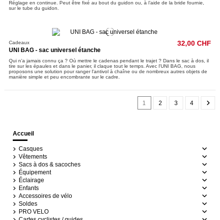
Réglage en continue. Peut être fixé au bout du guidon ou, à l’aide de la bride fournie,
sur le tube du guidon.
Cadeaux
32,00 CHF
UNI BAG - sac universel étanche
Qui n'a jamais connu ça ? Où mettre le cadenas pendant le trajet ? Dans le sac à dos, il
tire sur les épaules et dans le panier, il claque tout le temps. Avec l'UNI BAG, nous
proposons une solution pour ranger l'antivol à chaîne ou de nombreux autres objets de
manière simple et peu encombrante sur le cadre.
1
2
3
4
Accueil
Casques
Vêtements
Sacs à dos & sacoches
Équipement
Éclairage
Enfants
Accessoires de vélo
Soldes
PRO VELO
Cartes cyclistes / guides