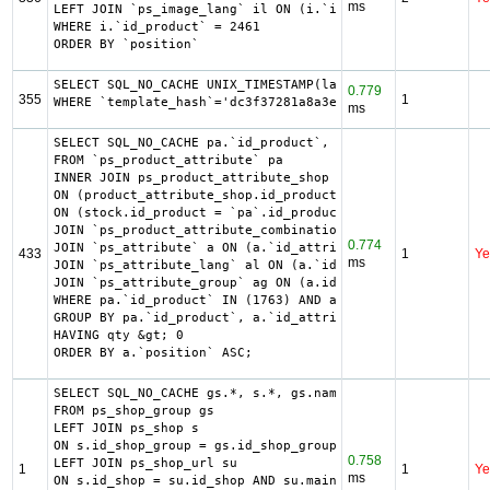
ms
LEFT JOIN `ps_image_lang` il ON (i.`id_image` = il.`id_im
WHERE i.`id_product` = 2461

ORDER BY `position`
SELECT SQL_NO_CACHE UNIX_TIMESTAMP(last_update) as last_u
0.779
355
1
WHERE `template_hash`='dc3f37281a8a3ebb1a37f90a406875fd' 
ms
SELECT SQL_NO_CACHE pa.`id_product`, a.`color`, pac.`id_p
FROM `ps_product_attribute` pa

INNER JOIN ps_product_attribute_shop product_attribute_sh
ON (product_attribute_shop.id_product_attribute = pa.id_p
ON (stock.id_product = `pa`.id_product AND stock.id_produ
JOIN `ps_product_attribute_combination` pac ON (pac.`id_p
0.774
JOIN `ps_attribute` a ON (a.`id_attribute` = pac.`id_attr
433
1
Ye
ms
JOIN `ps_attribute_lang` al ON (a.`id_attribute` = al.`id
JOIN `ps_attribute_group` ag ON (a.id_attribute_group = a
WHERE pa.`id_product` IN (1763) AND ag.`is_color_group` =
GROUP BY pa.`id_product`, a.`id_attribute`, `group_by`

HAVING qty &gt; 0

ORDER BY a.`position` ASC;
SELECT SQL_NO_CACHE gs.*, s.*, gs.name AS group_name, s.n
FROM ps_shop_group gs

LEFT JOIN ps_shop s

ON s.id_shop_group = gs.id_shop_group

0.758
LEFT JOIN ps_shop_url su

1
1
Ye
ms
ON s.id_shop = su.id_shop AND su.main = 1
