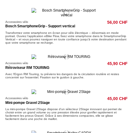
Accessoires vélo
56,00 CHF
Bosch SmartphoneGrip - Support vertical
Transformez votre smartphone en écran pour vélo électrique – désormais en mode
portrait. Ouvrez l'application eBike Flow, fixez votre smartphone dans le SmartphoneGrip
Vertical – et vous pourrez naviguer en toute confiance jusqu'à votre destination pendant
que votre smartphone se recharge.
Accessoires vélo
45,90 CHF
Rétroviseur RM TOURING
Avec l'Ergon RM Touring, tu préviens les dangers de la circulation routière et restes
concentré sur l'essentiel. Fixation sur le guidon à gauche.
Accessoires vélo
45,00 CHF
Mini-pompe Gravel 2Stage
La mini-pompe Gravel 2Stage dispose d'un sélecteur 2Stage innovant qui permet de
choisir entre un grand volume ou une pression élevée pour gonfler rapidement et
facilement les pneus Gravel. Grâce à ses dimensions compactes, elle se glisse
facilement dans une poche de maillot.