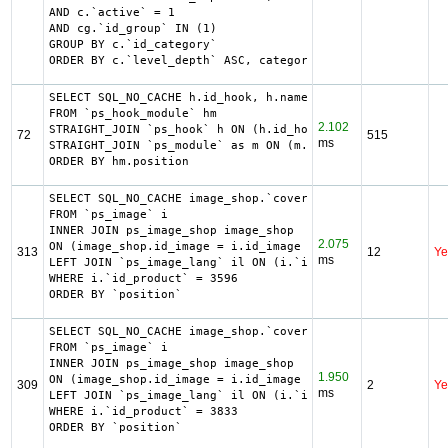
AND c.`active` = 1

AND cg.`id_group` IN (1)

GROUP BY c.`id_category`

ORDER BY c.`level_depth` ASC, category_shop.`position` AS
SELECT SQL_NO_CACHE h.id_hook, h.name as h_name, title, d
FROM `ps_hook_module` hm

2.102
STRAIGHT_JOIN `ps_hook` h ON (h.id_hook = hm.id_hook AND 
72
515
ms
STRAIGHT_JOIN `ps_module` as m ON (m.id_module = hm.id_mo
ORDER BY hm.position
SELECT SQL_NO_CACHE image_shop.`cover`, i.`id_image`, il.
FROM `ps_image` i

INNER JOIN ps_image_shop image_shop

2.075
ON (image_shop.id_image = i.id_image AND image_shop.id_sh
313
12
Ye
ms
LEFT JOIN `ps_image_lang` il ON (i.`id_image` = il.`id_im
WHERE i.`id_product` = 3596

ORDER BY `position`
SELECT SQL_NO_CACHE image_shop.`cover`, i.`id_image`, il.
FROM `ps_image` i

INNER JOIN ps_image_shop image_shop

1.950
ON (image_shop.id_image = i.id_image AND image_shop.id_sh
309
2
Ye
ms
LEFT JOIN `ps_image_lang` il ON (i.`id_image` = il.`id_im
WHERE i.`id_product` = 3833

ORDER BY `position`