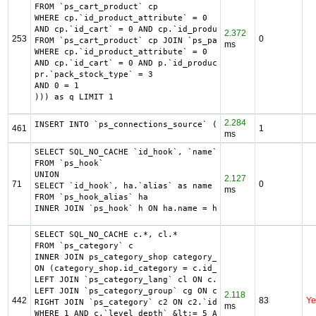
FROM `ps_cart_product` cp

WHERE cp.`id_product_attribute` = 0

AND cp.`id_cart` = 0 AND cp.`id_product` = 3833 UNION SEL
2.372
253
0
FROM `ps_cart_product` cp JOIN `ps_pack` p ON cp.`id_prod
ms
WHERE cp.`id_product_attribute` = 0

AND cp.`id_cart` = 0 AND p.`id_product_item` = 3833 AND (
pr.`pack_stock_type` = 3

AND 0 = 1

))) as q LIMIT 1
2.284
INSERT INTO `ps_connections_source` (`id_connections`, `h
461
1
ms
SELECT SQL_NO_CACHE `id_hook`, `name`

FROM `ps_hook`

UNION

2.127
71
0
SELECT `id_hook`, ha.`alias` as name

ms
FROM `ps_hook_alias` ha

INNER JOIN `ps_hook` h ON ha.name = h.name
SELECT SQL_NO_CACHE c.*, cl.*

FROM `ps_category` c

INNER JOIN ps_category_shop category_shop

ON (category_shop.id_category = c.id_category AND categor
LEFT JOIN `ps_category_lang` cl ON c.`id_category` = cl.`
LEFT JOIN `ps_category_group` cg ON c.`id_category` = cg.
2.118
442
83
Ye
RIGHT JOIN `ps_category` c2 ON c2.`id_category` = 2 AND c
ms
WHERE 1 AND c.`level_depth` &lt;= 5 AND `id_lang` = 2
