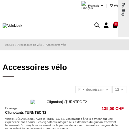
Profiling
Français
Wishlist (
)
0
Accueil
Accessoires de vélo
Accessoires vélo
Accessoires vélo
Prix, décroissant
12
Eclairage
135,00 CHF
Clignotants TURNTEC T2
Visible. Sûr. Astucieux. Avec le TURNTEC T2, vos balades à vélo deviennent une
expérience sans souci. Les clignotants intégrés aux extrémités du guidon s'activent
facilement d'un simple mouvement de la paume de la main : les autres usagers de la
route voient immédiatement quand vous tournez.