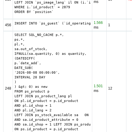
ms
LEFT JOIN `ps_image_lang` il ON (i.`id_image` = il.`id_im
WHERE i.`id_product` = 2879

ORDER BY `position`
1.566
INSERT INTO `ps_guest` (`id_operating_system`, `id_web_br
456
1
ms
SELECT SQL_NO_CACHE p.*,

ps.*,

pl.*,

sa.out_of_stock,

IFNULL(sa.quantity, 0) as quantity,

(DATEDIFF(

p.`date_add`,

DATE_SUB(

'2026-08-08 00:00:00',

INTERVAL 20 DAY

)

1.501
) &gt; 0) as new

248
12
ms
FROM ps_product p

LEFT JOIN ps_product_lang pl

ON pl.id_product = p.id_product

AND pl.id_shop = 1

AND pl.id_lang = 2

LEFT JOIN ps_stock_available sa   ON sa.id_product = p.id
AND sa.id_product_attribute = 0

AND sa.id_shop = 1 LEFT JOIN ps_product_shop ps

ON ps.id_product = p.id_product
