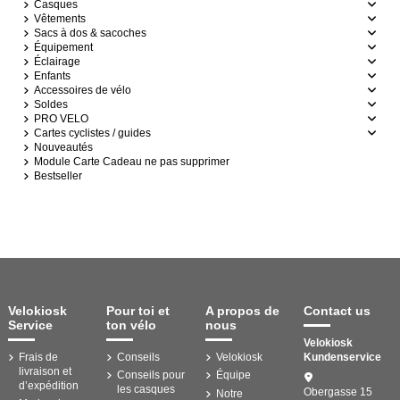
Casques
Vêtements
Sacs à dos & sacoches
Équipement
Éclairage
Enfants
Accessoires de vélo
Soldes
PRO VELO
Cartes cyclistes / guides
Nouveautés
Module Carte Cadeau ne pas supprimer
Bestseller
Velokiosk
Pour toi et
A propos de
Contact us
Service
ton vélo
nous
Velokiosk
Frais de
Conseils
Velokiosk
Kundenservice
livraison et
Conseils pour
Équipe
d’expédition
les casques
Obergasse 15
Notre