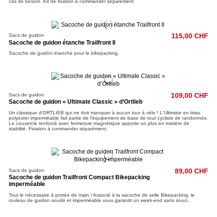
cas de besoin. Kit de fixation à commander séparément
Sacs de guidon
115,00 CHF
Sacoche de guidon étanche Trailfront II
Sacoche de guidon étanche pour le bikepacking.
Sacs de guidon
109,00 CHF
Sacoche de guidon « Ultimate Classic » d‘Ortlieb
Un classique d'ORTLIEB qui ne doit manquer à aucun tour à vélo ! L'Ultimate en tissu
polyester imperméable fait partie de l'équipement de base de tout cycliste de randonnée.
Le couvercle renforcé avec fermeture magnétique apporte un plus en matière de
stabilité. Fixation à commander séparément.
Sacs de guidon
89,00 CHF
Sacoche de guidon Trailfront Compact Bikepacking
imperméable
Tout le nécessaire à portée de main ! Associé à la sacoche de selle Bikepacking, le
rouleau de guidon soudé et imperméable vous garantit un week-end sans souci.