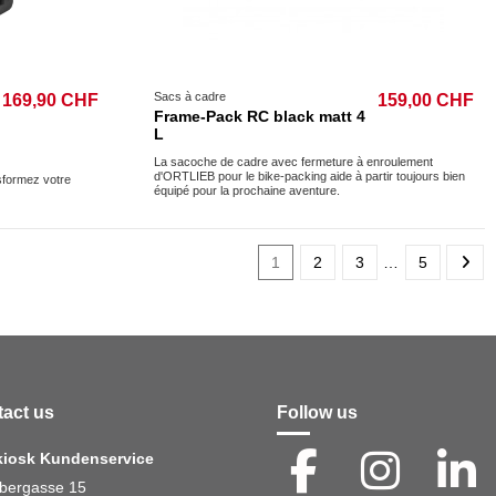
Sacs à cadre
169,90 CHF
159,00 CHF
Frame-Pack RC black matt 4
L
La sacoche de cadre avec fermeture à enroulement
d'ORTLIEB pour le bike-packing aide à partir toujours bien
sformez votre
équipé pour la prochaine aventure.
1
2
3
…
5
act us
Follow us
kiosk Kundenservice
bergasse 15