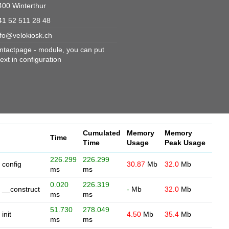
400 Winterthur
41 52 511 28 48
nfo@velokiosk.ch
ontactpage - module, you can put
ext in configuration
Cumulated
Memory
Memory
Time
Time
Usage
Peak Usage
226.299
226.299
config
30.87
Mb
32.0
Mb
ms
ms
0.020
226.319
__construct
-
Mb
32.0
Mb
ms
ms
51.730
278.049
init
4.50
Mb
35.4
Mb
ms
ms