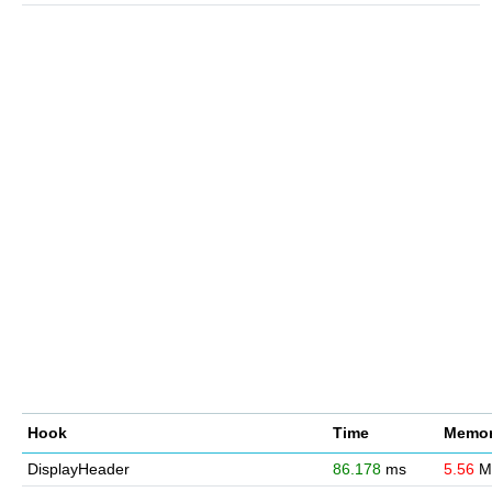
Hook
Time
Memor
DisplayHeader
86.178
ms
5.56
M