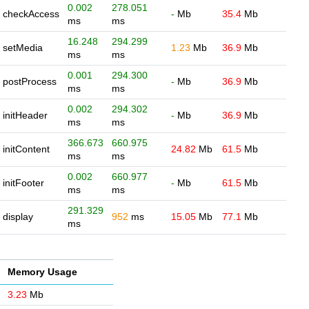
0.002
278.051
checkAccess
-
Mb
35.4
Mb
ms
ms
16.248
294.299
setMedia
1.23
Mb
36.9
Mb
ms
ms
0.001
294.300
postProcess
-
Mb
36.9
Mb
ms
ms
0.002
294.302
initHeader
-
Mb
36.9
Mb
ms
ms
366.673
660.975
initContent
24.82
Mb
61.5
Mb
ms
ms
0.002
660.977
initFooter
-
Mb
61.5
Mb
ms
ms
291.329
display
952
ms
15.05
Mb
77.1
Mb
ms
Memory Usage
3.23
Mb