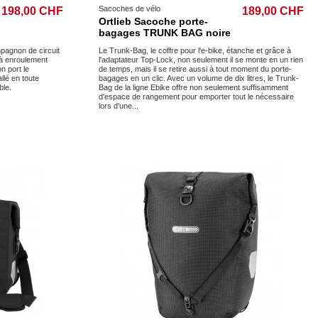
Sacoches de vélo
198,00 CHF
189,00 CHF
Ortlieb Sacoche porte-
bagages TRUNK BAG noire
mpagnon de circuit
Le Trunk-Bag, le coffre pour l'e-bike, étanche et grâce à
 à enroulement
l'adaptateur Top-Lock, non seulement il se monte en un rien
n port le
de temps, mais il se retire aussi à tout moment du porte-
llé en toute
bagages en un clic. Avec un volume de dix litres, le Trunk-
ble.
Bag de la ligne Ebike offre non seulement suffisamment
d'espace de rangement pour emporter tout le nécessaire
lors d'une...