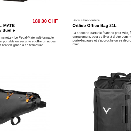
Sacs à bandoulière
189,00 CHF
AL-MATE
Ortlieb Office Bag 21L
viduelle
La sacoche-cartable étanche pour vélo, 
enroulement, peut se fixer à droite comm
la navette - Le Pedal-Mate indéformable
porte-bagages et s‘accroche ou se décro
r portable en sécurité et offre un accès
main.
essentiels grâce à sa fermeture