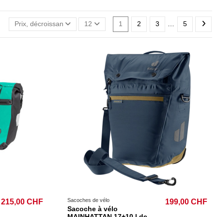
Prix, décroissant
12
1
2
3
…
5
Sacoches de vélo
215,00 CHF
199,00 CHF
Sacoche à vélo
MAINHATTAN 17+10 l de