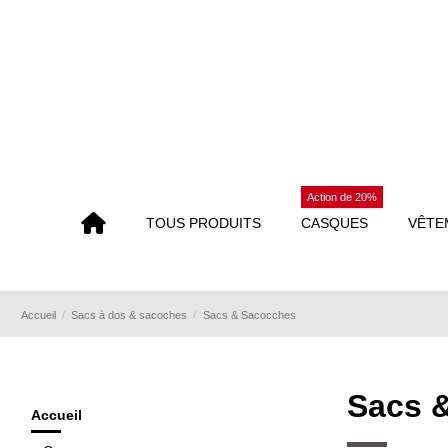
Action de 20%
TOUS PRODUITS
CASQUES
VÊTE
Accueil
Sacs à dos & sacoches
Sacs & Sacocches
Sacs 
Accueil