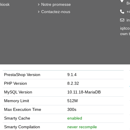
8
kiosk
Notre promesse
Contactez-nous
+
i
iqitc
own t
PrestaShop Version
9.1.4
PHP Version
8.2.32
MySQL Version
10.11.18-MariaDB
Memory Limit
512M
Max Execution Time
300s
Smarty Cache
enabled
Smarty Compilation
never recompile