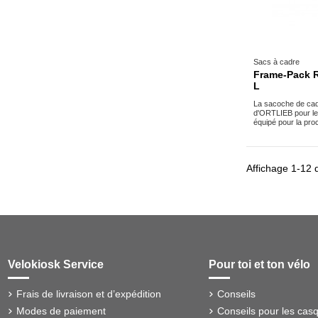
Sacs à cadre
Frame-Pack R
L
La sacoche de cad
d'ORTLIEB pour le 
équipé pour la pro
Affichage 1-12 d
Velokiosk Service
Pour toi et ton vélo
Frais de livraison et d’expédition
Conseils
Modes de paiement
Conseils pour les cas