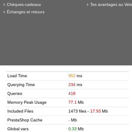
Chèques-cadeaux
Tes avantages au Velo
Échanges et retours
Load Time
952
ms
Querying Time
234
ms
Queries
418
Memory Peak Usage
77.1
Mb
Included Files
1473 files -
17.93
Mb
PrestaShop Cache
-
Mb
Global vars
0.33
Mb