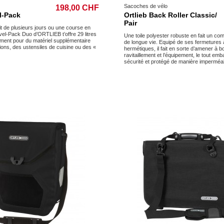
Sacoches de vélo
198,00 CHF
l-Pack
Ortlieb Back Roller Classic/
Pair
it de plusieurs jours ou une course en
vel-Pack Duo d’ORTLIEB t’offre 29 litres
Une toile polyester robuste en fait un co
ment pour du matériel supplémentaire
de longue vie. Equipé de ses fermetures
ns, des ustensiles de cuisine ou des «
hermétiques, il fait en sorte d’amener à bo
ravitaillement et l’équipement, le tout emba
sécurité et protégé de manière imperméa