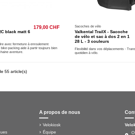
Sacoches de vélo
179,00 CHF
C black matt 6
Valkental TrailX - Sacoche
de vélo et sac à dos 2 en 1
28 L - 3 couleurs
re avec fermeture à enroulement
bike-packing aide à partir toujours bien
Flexibilité dans vos déplacements - Tran
chaine aventure.
quotidien à vélo.
e 55 article(s)
A propos de nous
Cont
Velokiosk
Velo
ques
Équipe
O