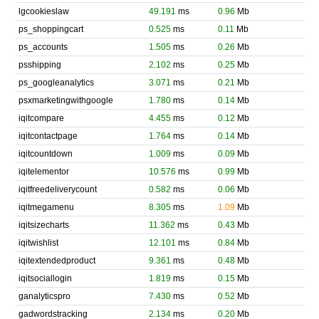
lgcookieslaw
49.191
ms
0.96
Mb
ps_shoppingcart
0.525
ms
0.11
Mb
ps_accounts
1.505
ms
0.26
Mb
psshipping
2.102
ms
0.25
Mb
ps_googleanalytics
3.071
ms
0.21
Mb
psxmarketingwithgoogle
1.780
ms
0.14
Mb
iqitcompare
4.455
ms
0.12
Mb
iqitcontactpage
1.764
ms
0.14
Mb
iqitcountdown
1.009
ms
0.09
Mb
iqitelementor
10.576
ms
0.99
Mb
iqitfreedeliverycount
0.582
ms
0.06
Mb
iqitmegamenu
8.305
ms
1.09
Mb
iqitsizecharts
11.362
ms
0.43
Mb
iqitwishlist
12.101
ms
0.84
Mb
iqitextendedproduct
9.361
ms
0.48
Mb
iqitsociallogin
1.819
ms
0.15
Mb
ganalyticspro
7.430
ms
0.52
Mb
gadwordstracking
2.134
ms
0.20
Mb