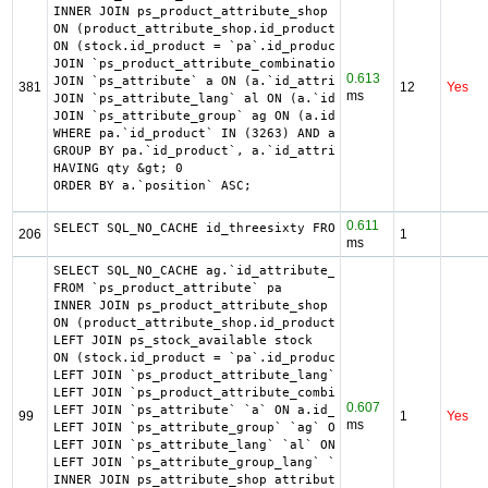
INNER JOIN ps_product_attribute_shop product_attribute_sh
ON (product_attribute_shop.id_product_attribute = pa.id_p
ON (stock.id_product = `pa`.id_product AND stock.id_produ
JOIN `ps_product_attribute_combination` pac ON (pac.`id_p
0.613
JOIN `ps_attribute` a ON (a.`id_attribute` = pac.`id_attr
381
12
Yes
ms
JOIN `ps_attribute_lang` al ON (a.`id_attribute` = al.`id
JOIN `ps_attribute_group` ag ON (a.id_attribute_group = a
WHERE pa.`id_product` IN (3263) AND ag.`is_color_group` =
GROUP BY pa.`id_product`, a.`id_attribute`, `group_by`

HAVING qty &gt; 0

ORDER BY a.`position` ASC;
0.611
SELECT SQL_NO_CACHE id_threesixty FROM ps_iqit_threesixty
206
1
ms
SELECT SQL_NO_CACHE ag.`id_attribute_group`, ag.`is_color
FROM `ps_product_attribute` pa

INNER JOIN ps_product_attribute_shop product_attribute_sh
ON (product_attribute_shop.id_product_attribute = pa.id_p
LEFT JOIN ps_stock_available stock

ON (stock.id_product = `pa`.id_product AND stock.id_produ
LEFT JOIN `ps_product_attribute_lang` `pal` ON pa.id_prod
LEFT JOIN `ps_product_attribute_combination` `pac` ON pac
0.607
LEFT JOIN `ps_attribute` `a` ON a.id_attribute = pac.id_a
99
1
Yes
ms
LEFT JOIN `ps_attribute_group` `ag` ON ag.id_attribute_gr
LEFT JOIN `ps_attribute_lang` `al` ON a.id_attribute = al
LEFT JOIN `ps_attribute_group_lang` `agl` ON ag.id_attrib
INNER JOIN ps_attribute_shop attribute_shop
