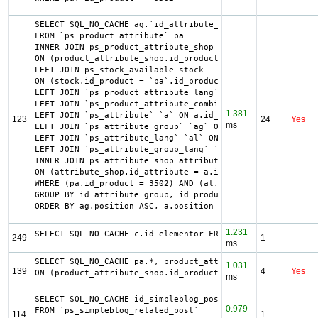
SELECT SQL_NO_CACHE ag.`id_attribute_group`, ag.`is_color
FROM `ps_product_attribute` pa

INNER JOIN ps_product_attribute_shop product_attribute_sh
ON (product_attribute_shop.id_product_attribute = pa.id_p
LEFT JOIN ps_stock_available stock

ON (stock.id_product = `pa`.id_product AND stock.id_produ
LEFT JOIN `ps_product_attribute_lang` `pal` ON pa.id_prod
LEFT JOIN `ps_product_attribute_combination` `pac` ON pac
1.381
LEFT JOIN `ps_attribute` `a` ON a.id_attribute = pac.id_a
123
24
Yes
ms
LEFT JOIN `ps_attribute_group` `ag` ON ag.id_attribute_gr
LEFT JOIN `ps_attribute_lang` `al` ON a.id_attribute = al
LEFT JOIN `ps_attribute_group_lang` `agl` ON ag.id_attrib
INNER JOIN ps_attribute_shop attribute_shop

ON (attribute_shop.id_attribute = a.id_attribute AND attr
WHERE (pa.id_product = 3502) AND (al.id_lang = 2) AND (ag
GROUP BY id_attribute_group, id_product_attribute

ORDER BY ag.position ASC, a.position ASC, agl.name ASC
1.231
SELECT SQL_NO_CACHE c.id_elementor FROM ps_iqit_elementor
249
1
ms
SELECT SQL_NO_CACHE pa.*, product_attribute_shop.*, ag.`i
1.031
139
4
Yes
ON (product_attribute_shop.id_product_attribute = pa.id_p
ms
SELECT SQL_NO_CACHE id_simpleblog_post, id_product

0.979
FROM `ps_simpleblog_related_post`

114
1