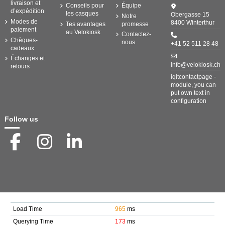
livraison et
Conseils pour
Équipe
d’expédition
les casques
Obergasse 15
Notre
Modes de
8400 Winterthur
Tes avantages
promesse
paiement
au Velokiosk
Contactez-
Chèques-
nous
+41 52 511 28 48
cadeaux
Échanges et
info@velokiosk.ch
retours
iqitcontactpage -
module, you can
put own text in
configuration
Follow us
Load Time
965
ms
Querying Time
173
ms