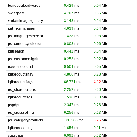
bongoogleadwords
0.429
ms
0.04
Mb
swisspost
4.707
ms
0.35
Mb
variantimagesgallery
3.148
ms
0.14
Mb
iqitlinksmanager
4.639
ms
0.34
Mb
ps_languageselector
1.438
ms
0.08
Mb
ps_currencyselector
0.808
ms
0.06
Mb
iqitsearch
0.442
ms
0.04
Mb
ps_customersignin
0.253
ms
0.02
Mb
pagesnotfound
0.504
ms
0.05
Mb
iqitproductsnav
4.866
ms
0.28
Mb
iqitproductflags
66.771
ms
4.12
Mb
ps_sharebuttons
2.252
ms
0.20
Mb
iqitproducttags
1.536
ms
0.10
Mb
psgdpr
2.347
ms
0.26
Mb
ps_crossselling
6.256
ms
0.13
Mb
ps_categoryproducts
126.588
ms
6.26
Mb
iqitcrossselling
1.656
ms
0.11
Mb
statsdata
6.092
ms
0.32
Mb