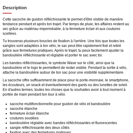
Description
Cette sacoche de guidon réfléchissante te permet d'être visible de manière
tendance pendant et après ton trajet. Par temps de pluie, tes affaires restent au
sec grâce au matériau imperméable, à la fermeture éclair et aux coutures
scellées.
Tu trouveras plusieurs boucles de fixation à l'arrière. Une fois que toutes les
sangles sont adaptées à ton vélo, le sac peut être rapidement fixé et retiré
grâce aux fermetures pratiques. Après le trajet, tu peux facilement ajuster la
bandoulière réfléchissante et réglable et porter le sac avec toi.
Les bandes réfléchissantes, le symbole Wave sur le côté, ainsi que la
bandoulière et le logo te permettent de rester visible. Pendant ta sortie à vélo,
attache la bandoulière autour de ton sac pour une visibilité supplémentaire.
La sacoche offre suffisamment de place pour le porte-monnaie, le smartphone,
les écouteurs, un snack et éventuellement des gants ou des lunettes de soleil.
En d'autres termes, toutes les choses que tu souhaites avoir à tout moment à
portée de main pendant ton tour à vélo.
sacoche multifonctionnelle pour guidon de vélo et bandoulière
sacoche étanche
fermeture éclair étanche
coutures soudées
bandoulière réglable avec bandes réfléchissantes et fluorescentes
sangle réfléchissante des deux côtés
fixation avec des fermetures pratiques