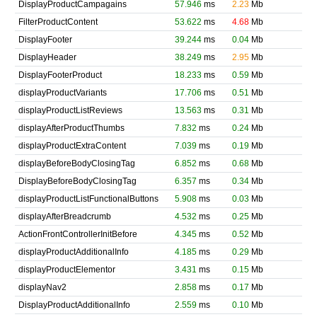
DisplayProductCampagains
57.946
ms
2.23
Mb
FilterProductContent
53.622
ms
4.68
Mb
DisplayFooter
39.244
ms
0.04
Mb
DisplayHeader
38.249
ms
2.95
Mb
DisplayFooterProduct
18.233
ms
0.59
Mb
displayProductVariants
17.706
ms
0.51
Mb
displayProductListReviews
13.563
ms
0.31
Mb
displayAfterProductThumbs
7.832
ms
0.24
Mb
displayProductExtraContent
7.039
ms
0.19
Mb
displayBeforeBodyClosingTag
6.852
ms
0.68
Mb
DisplayBeforeBodyClosingTag
6.357
ms
0.34
Mb
displayProductListFunctionalButtons
5.908
ms
0.03
Mb
displayAfterBreadcrumb
4.532
ms
0.25
Mb
ActionFrontControllerInitBefore
4.345
ms
0.52
Mb
displayProductAdditionalInfo
4.185
ms
0.29
Mb
displayProductElementor
3.431
ms
0.15
Mb
displayNav2
2.858
ms
0.17
Mb
DisplayProductAdditionalInfo
2.559
ms
0.10
Mb