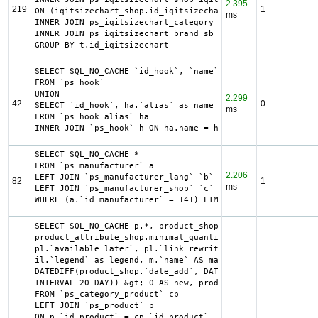
2.395
219
1
ON (iqitsizechart_shop.id_iqitsizechart = t.id_iqitsizech
ms
INNER JOIN ps_iqitsizechart_category sc  ON (t.id_iqitsiz
INNER JOIN ps_iqitsizechart_brand sb  ON (t.id_iqitsizech
GROUP BY t.id_iqitsizechart
SELECT SQL_NO_CACHE `id_hook`, `name`

FROM `ps_hook`

UNION

2.299
42
0
SELECT `id_hook`, ha.`alias` as name

ms
FROM `ps_hook_alias` ha

INNER JOIN `ps_hook` h ON ha.name = h.name
SELECT SQL_NO_CACHE *

FROM `ps_manufacturer` a

2.206
LEFT JOIN `ps_manufacturer_lang` `b` ON a.`id_manufacture
82
1
ms
LEFT JOIN `ps_manufacturer_shop` `c` ON a.`id_manufacture
WHERE (a.`id_manufacturer` = 141) LIMIT 1
SELECT SQL_NO_CACHE p.*, product_shop.*, stock.out_of_sto
product_attribute_shop.minimal_quantity AS product_attrib
pl.`available_later`, pl.`link_rewrite`, pl.`meta_descrip
il.`legend` as legend, m.`name` AS manufacturer_name, cl.
DATEDIFF(product_shop.`date_add`, DATE_SUB("2026-08-09 00
INTERVAL 20 DAY)) &gt; 0 AS new, product_shop.price AS or
FROM `ps_category_product` cp

LEFT JOIN `ps_product` p

ON p.`id_product` = cp.`id_product`
