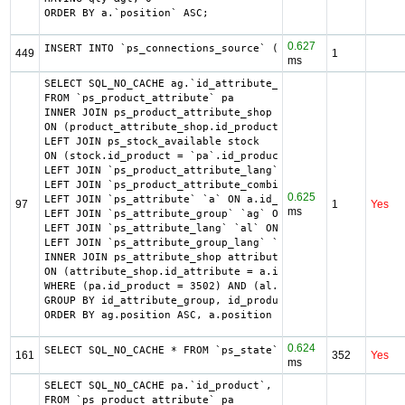
ORDER BY a.`position` ASC;
0.627
INSERT INTO `ps_connections_source` (`id_connections`, `h
449
1
ms
SELECT SQL_NO_CACHE ag.`id_attribute_group`, ag.`is_color
FROM `ps_product_attribute` pa

INNER JOIN ps_product_attribute_shop product_attribute_sh
ON (product_attribute_shop.id_product_attribute = pa.id_p
LEFT JOIN ps_stock_available stock

ON (stock.id_product = `pa`.id_product AND stock.id_produ
LEFT JOIN `ps_product_attribute_lang` `pal` ON pa.id_prod
LEFT JOIN `ps_product_attribute_combination` `pac` ON pac
0.625
LEFT JOIN `ps_attribute` `a` ON a.id_attribute = pac.id_a
97
1
Yes
ms
LEFT JOIN `ps_attribute_group` `ag` ON ag.id_attribute_gr
LEFT JOIN `ps_attribute_lang` `al` ON a.id_attribute = al
LEFT JOIN `ps_attribute_group_lang` `agl` ON ag.id_attrib
INNER JOIN ps_attribute_shop attribute_shop

ON (attribute_shop.id_attribute = a.id_attribute AND attr
WHERE (pa.id_product = 3502) AND (al.id_lang = 2) AND (ag
GROUP BY id_attribute_group, id_product_attribute

ORDER BY ag.position ASC, a.position ASC, agl.name ASC
0.624
SELECT SQL_NO_CACHE * FROM `ps_state` ORDER BY `name` ASC
161
352
Yes
ms
SELECT SQL_NO_CACHE pa.`id_product`, a.`color`, pac.`id_p
FROM `ps_product_attribute` pa
