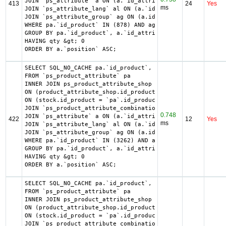
JOIN `ps_attribute` a ON (a.`id_attribute` = pac.`id_attr
413
24
Yes
ms
JOIN `ps_attribute_lang` al ON (a.`id_attribute` = al.`id
JOIN `ps_attribute_group` ag ON (a.id_attribute_group = a
WHERE pa.`id_product` IN (878) AND ag.`is_color_group` = 1
GROUP BY pa.`id_product`, a.`id_attribute`, `group_by`

HAVING qty &gt; 0

ORDER BY a.`position` ASC;
SELECT SQL_NO_CACHE pa.`id_product`, a.`color`, pac.`id_p
FROM `ps_product_attribute` pa

INNER JOIN ps_product_attribute_shop product_attribute_sh
ON (product_attribute_shop.id_product_attribute = pa.id_p
ON (stock.id_product = `pa`.id_product AND stock.id_produ
JOIN `ps_product_attribute_combination` pac ON (pac.`id_p
0.748
JOIN `ps_attribute` a ON (a.`id_attribute` = pac.`id_attr
422
12
Yes
ms
JOIN `ps_attribute_lang` al ON (a.`id_attribute` = al.`id
JOIN `ps_attribute_group` ag ON (a.id_attribute_group = a
WHERE pa.`id_product` IN (3262) AND ag.`is_color_group` =
GROUP BY pa.`id_product`, a.`id_attribute`, `group_by`

HAVING qty &gt; 0

ORDER BY a.`position` ASC;
SELECT SQL_NO_CACHE pa.`id_product`, a.`color`, pac.`id_p
FROM `ps_product_attribute` pa

INNER JOIN ps_product_attribute_shop product_attribute_sh
ON (product_attribute_shop.id_product_attribute = pa.id_p
ON (stock.id_product = `pa`.id_product AND stock.id_produ
JOIN `ps_product_attribute_combination` pac ON (pac.`id_p