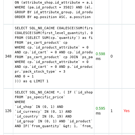
ON (attribute_shop.id_attribute = a.id_attribute AND attr
WHERE (pa.id_product = 3502) AND (al.id_lang = 2) AND (ag
GROUP BY id_attribute_group, id_product_attribute

ORDER BY ag.position ASC, a.position ASC, agl.name ASC
SELECT SQL_NO_CACHE COALESCE(SUM(first_level_quantity) + 
COALESCE(SUM(first_level_quantity), 0) as quantity

FROM (SELECT SUM(cp.`quantity`) as first_level_quantity, 
FROM `ps_cart_product` cp

WHERE cp.`id_product_attribute` = 0

AND cp.`id_cart` = 0 AND cp.`id_product` = 2461 UNION SEL
0.598
348
0
FROM `ps_cart_product` cp JOIN `ps_pack` p ON cp.`id_prod
ms
WHERE cp.`id_product_attribute` = 0

AND cp.`id_cart` = 0 AND p.`id_product_item` = 2461 AND (
pr.`pack_stock_type` = 3

AND 0 = 1

))) as q LIMIT 1
SELECT SQL_NO_CACHE *, ( IF (`id_shop` = 1, 2, 0) +  IF (
FROM `ps_specific_price`

WHERE

`id_shop` IN (0, 1) AND

0.595
126
1
Yes
`id_currency` IN (0, 1) AND

ms
`id_country` IN (0, 19) AND

`id_group` IN (0, 1) AND `id_product` = 0 AND `id_custome
AND IF(`from_quantity` &gt; 1, `from_quantity`, 0) &lt;= 