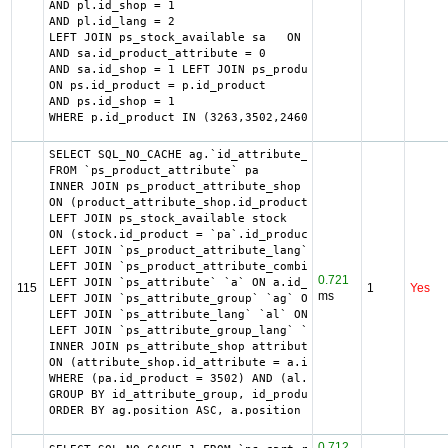
AND pl.id_shop = 1

AND pl.id_lang = 2

LEFT JOIN ps_stock_available sa   ON sa.id_product = p.id
AND sa.id_product_attribute = 0

AND sa.id_shop = 1 LEFT JOIN ps_product_shop ps

ON ps.id_product = p.id_product

AND ps.id_shop = 1

WHERE p.id_product IN (3263,3502,2460,877,2458,3724,878,3
SELECT SQL_NO_CACHE ag.`id_attribute_group`, ag.`is_color
FROM `ps_product_attribute` pa

INNER JOIN ps_product_attribute_shop product_attribute_sh
ON (product_attribute_shop.id_product_attribute = pa.id_p
LEFT JOIN ps_stock_available stock

ON (stock.id_product = `pa`.id_product AND stock.id_produ
LEFT JOIN `ps_product_attribute_lang` `pal` ON pa.id_prod
LEFT JOIN `ps_product_attribute_combination` `pac` ON pac
0.721
LEFT JOIN `ps_attribute` `a` ON a.id_attribute = pac.id_a
115
1
Yes
ms
LEFT JOIN `ps_attribute_group` `ag` ON ag.id_attribute_gr
LEFT JOIN `ps_attribute_lang` `al` ON a.id_attribute = al
LEFT JOIN `ps_attribute_group_lang` `agl` ON ag.id_attrib
INNER JOIN ps_attribute_shop attribute_shop

ON (attribute_shop.id_attribute = a.id_attribute AND attr
WHERE (pa.id_product = 3502) AND (al.id_lang = 2) AND (ag
GROUP BY id_attribute_group, id_product_attribute

ORDER BY ag.position ASC, a.position ASC, agl.name ASC
0.712