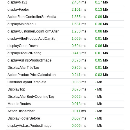
displayNav1
2.454
ms
0.17
Mb
displayFooter
2.101
ms
0.13
Mb
ActionFrontControllerSetMedia
1.855
ms
0.09
Mb
displayMainMenu
1.681
ms
0.36
Mb
displayCustomerLoginFormAfter
1.230
ms
0.08
Mb
displayAfterProductAddCartBtn
1.069
ms
0.01
Mb
displayCountDown
0.694
ms
0.06
Mb
displayProductRating
0.418
ms
0.01
Mb
displayAsFirstProductImage
0.376
ms
0.05
Mb
DisplayAfterTitleTag
0.365
ms
0.01
Mb
ActionProductPriceCalculation
0.241
ms
0.03
Mb
OverrideLayoutTemplate
0.088
ms
-
Mb
DisplayTop
0.075
ms
-
Mb
DisplayAfterBodyOpeningTag
0.062
ms
-
Mb
ModuleRoutes
0.013
ms
-
Mb
ActionDispatcher
0.011
ms
-
Mb
DisplayFooterBefore
0.007
ms
-
Mb
displayAsLastProductImage
0.006
ms
-
Mb