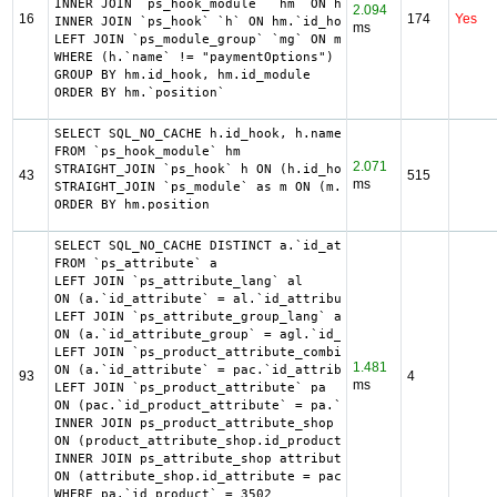
INNER JOIN `ps_hook_module` `hm` ON hm.`id_module` = m.`i
2.094
16
174
Yes
INNER JOIN `ps_hook` `h` ON hm.`id_hook` = h.`id_hook`

ms
LEFT JOIN `ps_module_group` `mg` ON mg.`id_module` = m.`i
WHERE (h.`name` != "paymentOptions") AND (hm.`id_shop` = 
GROUP BY hm.id_hook, hm.id_module

ORDER BY hm.`position`
SELECT SQL_NO_CACHE h.id_hook, h.name as h_name, title, d
FROM `ps_hook_module` hm

2.071
STRAIGHT_JOIN `ps_hook` h ON (h.id_hook = hm.id_hook AND 
43
515
ms
STRAIGHT_JOIN `ps_module` as m ON (m.id_module = hm.id_mo
ORDER BY hm.position
SELECT SQL_NO_CACHE DISTINCT a.`id_attribute`, a.`id_attr
FROM `ps_attribute` a

LEFT JOIN `ps_attribute_lang` al

ON (a.`id_attribute` = al.`id_attribute` AND al.`id_lang`
LEFT JOIN `ps_attribute_group_lang` agl

ON (a.`id_attribute_group` = agl.`id_attribute_group` AND
LEFT JOIN `ps_product_attribute_combination` pac

1.481
ON (a.`id_attribute` = pac.`id_attribute`)

93
4
ms
LEFT JOIN `ps_product_attribute` pa

ON (pac.`id_product_attribute` = pa.`id_product_attribute
INNER JOIN ps_product_attribute_shop product_attribute_sh
ON (product_attribute_shop.id_product_attribute = pa.id_p
INNER JOIN ps_attribute_shop attribute_shop

ON (attribute_shop.id_attribute = pac.id_attribute AND at
WHERE pa.`id_product` = 3502