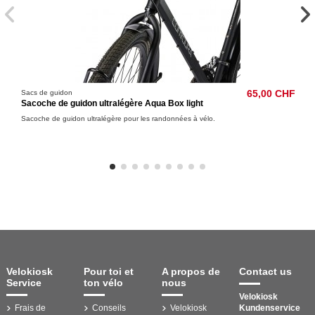
Sacs de guidon
65,00 CHF
Sacoche de guidon ultralégère Aqua Box light
Sacoche de guidon ultralégère pour les randonnées à vélo.
Velokiosk
Pour toi et
A propos de
Contact us
Service
ton vélo
nous
Velokiosk
Frais de
Conseils
Velokiosk
Kundenservice