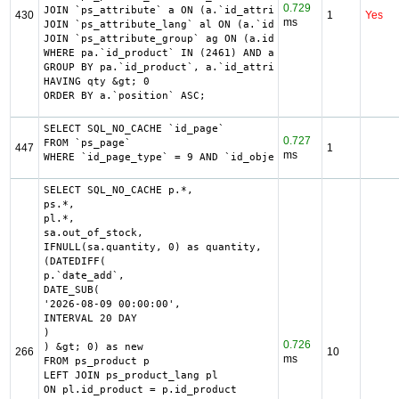
0.729
JOIN `ps_attribute` a ON (a.`id_attribute` = pac.`id_attr
430
1
Yes
ms
JOIN `ps_attribute_lang` al ON (a.`id_attribute` = al.`id
JOIN `ps_attribute_group` ag ON (a.id_attribute_group = a
WHERE pa.`id_product` IN (2461) AND ag.`is_color_group` =
GROUP BY pa.`id_product`, a.`id_attribute`, `group_by`

HAVING qty &gt; 0

ORDER BY a.`position` ASC;
SELECT SQL_NO_CACHE `id_page`

0.727
FROM `ps_page`

447
1
ms
WHERE `id_page_type` = 9 AND `id_object` = 3502 LIMIT 1
SELECT SQL_NO_CACHE p.*,

ps.*,

pl.*,

sa.out_of_stock,

IFNULL(sa.quantity, 0) as quantity,

(DATEDIFF(

p.`date_add`,

DATE_SUB(

'2026-08-09 00:00:00',

INTERVAL 20 DAY

)

0.726
) &gt; 0) as new

266
10
ms
FROM ps_product p

LEFT JOIN ps_product_lang pl

ON pl.id_product = p.id_product
