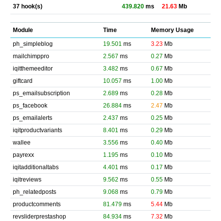
37 hook(s)
439.820
ms
21.63
Mb
Module
Time
Memory Usage
ph_simpleblog
19.501
ms
3.23
Mb
mailchimppro
2.567
ms
0.27
Mb
iqitthemeeditor
3.482
ms
0.67
Mb
giftcard
10.057
ms
1.00
Mb
ps_emailsubscription
2.689
ms
0.28
Mb
ps_facebook
26.884
ms
2.47
Mb
ps_emailalerts
2.437
ms
0.25
Mb
iqitproductvariants
8.401
ms
0.29
Mb
wallee
3.556
ms
0.40
Mb
payrexx
1.195
ms
0.10
Mb
iqitadditionaltabs
4.401
ms
0.17
Mb
iqitreviews
9.562
ms
0.55
Mb
ph_relatedposts
9.068
ms
0.79
Mb
productcomments
81.479
ms
5.44
Mb
revsliderprestashop
84.934
ms
7.32
Mb