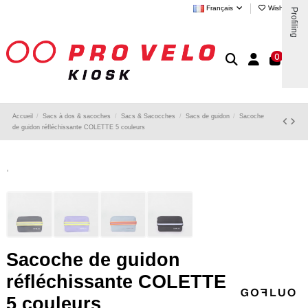
Français
Wishlist (
0
)
Profiling
0
Accueil
Sacs à dos & sacoches
Sacs & Sacocches
Sacs de guidon
Sacoche
de guidon réfléchissante COLETTE 5 couleurs
Sacoche de guidon
réfléchissante COLETTE
5 couleurs