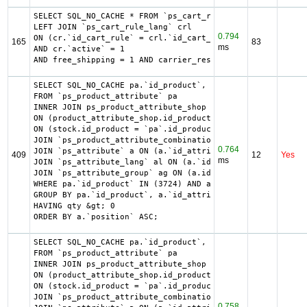
SELECT SQL_NO_CACHE * FROM `ps_cart_rule` cr

LEFT JOIN `ps_cart_rule_lang` crl

0.794
ON (cr.`id_cart_rule` = crl.`id_cart_rule` AND crl.`id_la
165
83
ms
AND cr.`active` = 1

AND free_shipping = 1 AND carrier_restriction = 1
SELECT SQL_NO_CACHE pa.`id_product`, a.`color`, pac.`id_p
FROM `ps_product_attribute` pa

INNER JOIN ps_product_attribute_shop product_attribute_sh
ON (product_attribute_shop.id_product_attribute = pa.id_p
ON (stock.id_product = `pa`.id_product AND stock.id_produ
JOIN `ps_product_attribute_combination` pac ON (pac.`id_p
0.764
JOIN `ps_attribute` a ON (a.`id_attribute` = pac.`id_attr
409
12
Yes
ms
JOIN `ps_attribute_lang` al ON (a.`id_attribute` = al.`id
JOIN `ps_attribute_group` ag ON (a.id_attribute_group = a
WHERE pa.`id_product` IN (3724) AND ag.`is_color_group` =
GROUP BY pa.`id_product`, a.`id_attribute`, `group_by`

HAVING qty &gt; 0

ORDER BY a.`position` ASC;
SELECT SQL_NO_CACHE pa.`id_product`, a.`color`, pac.`id_p
FROM `ps_product_attribute` pa

INNER JOIN ps_product_attribute_shop product_attribute_sh
ON (product_attribute_shop.id_product_attribute = pa.id_p
ON (stock.id_product = `pa`.id_product AND stock.id_produ
JOIN `ps_product_attribute_combination` pac ON (pac.`id_p
0.758