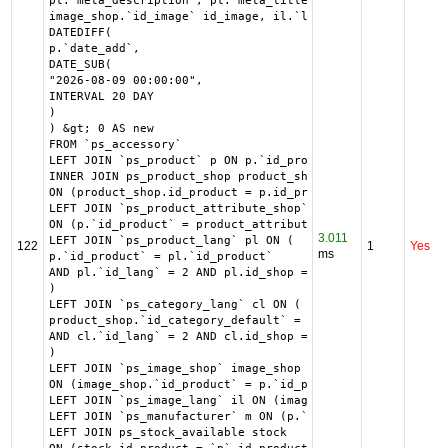
pl.`meta_description`, pl.`meta_title`, pl.`name`, pl.`av
image_shop.`id_image` id_image, il.`legend`, m.`name` as 
DATEDIFF(

p.`date_add`,

DATE_SUB(

"2026-08-09 00:00:00",

INTERVAL 20 DAY

)

) &gt; 0 AS new

FROM `ps_accessory`

LEFT JOIN `ps_product` p ON p.`id_product` = `id_product_
INNER JOIN ps_product_shop product_shop

ON (product_shop.id_product = p.id_product AND product_sh
LEFT JOIN `ps_product_attribute_shop` product_attribute_s
ON (p.`id_product` = product_attribute_shop.`id_product` 
3.011
LEFT JOIN `ps_product_lang` pl ON (

122
1
Yes
ms
p.`id_product` = pl.`id_product`

AND pl.`id_lang` = 2 AND pl.id_shop = 1 

)

LEFT JOIN `ps_category_lang` cl ON (

product_shop.`id_category_default` = cl.`id_category`

AND cl.`id_lang` = 2 AND cl.id_shop = 1 

)

LEFT JOIN `ps_image_shop` image_shop

ON (image_shop.`id_product` = p.`id_product` AND image_sh
LEFT JOIN `ps_image_lang` il ON (image_shop.`id_image` = 
LEFT JOIN `ps_manufacturer` m ON (p.`id_manufacturer`= m.
LEFT JOIN ps_stock_available stock
