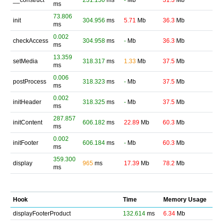
__construct
231.150
ms
-
Mb
31.3
Mb
ms
73.806
init
304.956
ms
5.71
Mb
36.3
Mb
ms
0.002
checkAccess
304.958
ms
-
Mb
36.3
Mb
ms
13.359
setMedia
318.317
ms
1.33
Mb
37.5
Mb
ms
0.006
postProcess
318.323
ms
-
Mb
37.5
Mb
ms
0.002
initHeader
318.325
ms
-
Mb
37.5
Mb
ms
287.857
initContent
606.182
ms
22.89
Mb
60.3
Mb
ms
0.002
initFooter
606.184
ms
-
Mb
60.3
Mb
ms
359.300
display
965
ms
17.39
Mb
78.2
Mb
ms
Hook
Time
Memory Usage
displayFooterProduct
132.614
ms
6.34
Mb