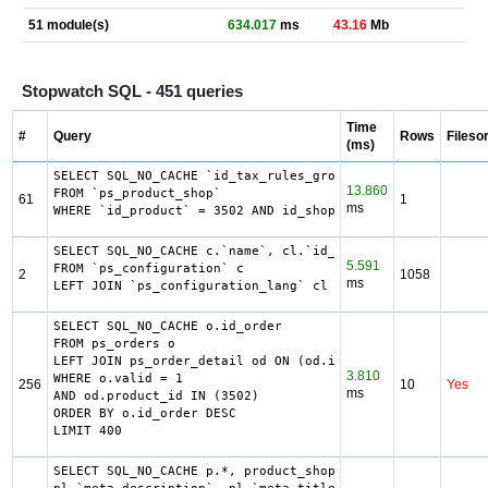
51 module(s)
634.017
ms
43.16
Mb
Stopwatch SQL - 451 queries
Time
#
Query
Rows
Filesor
(ms)
SELECT SQL_NO_CACHE `id_tax_rules_group`

13.860
FROM `ps_product_shop`

61
1
ms
WHERE `id_product` = 3502 AND id_shop=1 LIMIT 1
SELECT SQL_NO_CACHE c.`name`, cl.`id_lang`, IF(cl.`id_lan
5.591
FROM `ps_configuration` c

2
1058
ms
LEFT JOIN `ps_configuration_lang` cl ON (c.`id_configurat
SELECT SQL_NO_CACHE o.id_order

FROM ps_orders o

LEFT JOIN ps_order_detail od ON (od.id_order = o.id_order)
3.810
WHERE o.valid = 1

256
10
Yes
ms
AND od.product_id IN (3502)

ORDER BY o.id_order DESC

LIMIT 400
SELECT SQL_NO_CACHE p.*, product_shop.*, stock.out_of_sto