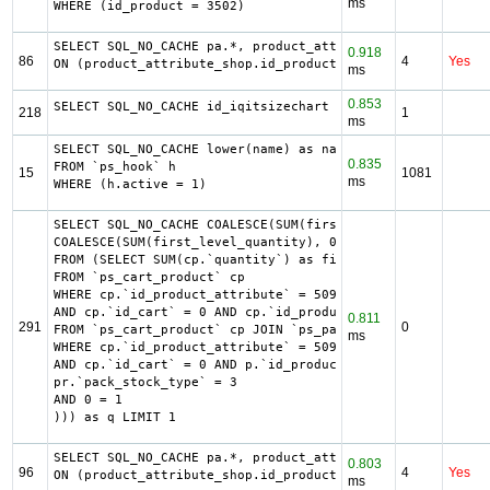
ms
WHERE (id_product = 3502)
SELECT SQL_NO_CACHE pa.*, product_attribute_shop.*, ag.`i
0.918
86
4
Yes
ON (product_attribute_shop.id_product_attribute = pa.id_p
ms
0.853
SELECT SQL_NO_CACHE id_iqitsizechart FROM ps_iqitsizechar
218
1
ms
SELECT SQL_NO_CACHE lower(name) as name

0.835
FROM `ps_hook` h

15
1081
ms
WHERE (h.active = 1)
SELECT SQL_NO_CACHE COALESCE(SUM(first_level_quantity) + 
COALESCE(SUM(first_level_quantity), 0) as quantity

FROM (SELECT SUM(cp.`quantity`) as first_level_quantity, 
FROM `ps_cart_product` cp

WHERE cp.`id_product_attribute` = 5090

AND cp.`id_cart` = 0 AND cp.`id_product` = 877 UNION SELE
0.811
291
0
FROM `ps_cart_product` cp JOIN `ps_pack` p ON cp.`id_prod
ms
WHERE cp.`id_product_attribute` = 5090

AND cp.`id_cart` = 0 AND p.`id_product_item` = 877 AND (p
pr.`pack_stock_type` = 3

AND 0 = 1

))) as q LIMIT 1
SELECT SQL_NO_CACHE pa.*, product_attribute_shop.*, ag.`i
0.803
96
4
Yes
ON (product_attribute_shop.id_product_attribute = pa.id_p
ms