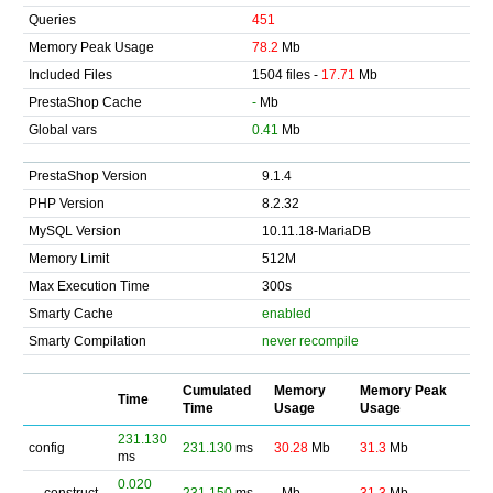
Queries
451
Memory Peak Usage
78.2
Mb
Included Files
1504 files -
17.71
Mb
PrestaShop Cache
-
Mb
Global vars
0.41
Mb
PrestaShop Version
9.1.4
PHP Version
8.2.32
MySQL Version
10.11.18-MariaDB
Memory Limit
512M
Max Execution Time
300s
Smarty Cache
enabled
Smarty Compilation
never recompile
Cumulated
Memory
Memory Peak
Time
Time
Usage
Usage
231.130
config
231.130
ms
30.28
Mb
31.3
Mb
ms
0.020