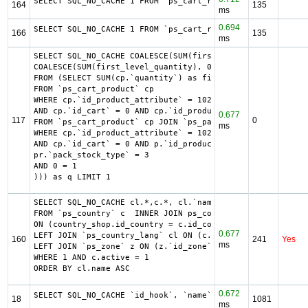
SELECT SQL_NO_CACHE 1 FROM `ps_cart_rule` WHERE ((date_to
164
135
ms
0.694
SELECT SQL_NO_CACHE 1 FROM `ps_cart_rule` WHERE ((date_to
166
135
ms
SELECT SQL_NO_CACHE COALESCE(SUM(first_level_quantity) + 
COALESCE(SUM(first_level_quantity), 0) as quantity

FROM (SELECT SUM(cp.`quantity`) as first_level_quantity, 
FROM `ps_cart_product` cp

WHERE cp.`id_product_attribute` = 10284

AND cp.`id_cart` = 0 AND cp.`id_product` = 3502 UNION SEL
0.677
117
0
FROM `ps_cart_product` cp JOIN `ps_pack` p ON cp.`id_prod
ms
WHERE cp.`id_product_attribute` = 10284

AND cp.`id_cart` = 0 AND p.`id_product_item` = 3502 AND (
pr.`pack_stock_type` = 3

AND 0 = 1

))) as q LIMIT 1
SELECT SQL_NO_CACHE cl.*,c.*, cl.`name` country, z.`name`
FROM `ps_country` c  INNER JOIN ps_country_shop country_s
ON (country_shop.id_country = c.id_country AND country_sh
0.677
LEFT JOIN `ps_country_lang` cl ON (c.`id_country` = cl.`i
160
241
Yes
ms
LEFT JOIN `ps_zone` z ON (z.`id_zone` = c.`id_zone`)

WHERE 1 AND c.active = 1

ORDER BY cl.name ASC
0.672
SELECT SQL_NO_CACHE `id_hook`, `name` FROM `ps_hook`
18
1081
ms