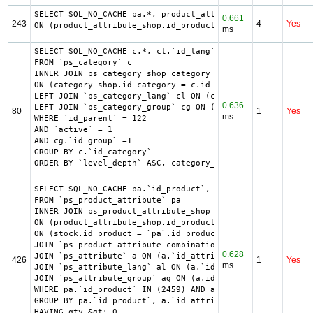
SELECT SQL_NO_CACHE pa.*, product_attribute_shop.*, ag.`i
0.661
243
4
Yes
ON (product_attribute_shop.id_product_attribute = pa.id_p
ms
SELECT SQL_NO_CACHE c.*, cl.`id_lang`, cl.`name`, cl.`des
FROM `ps_category` c

INNER JOIN ps_category_shop category_shop

ON (category_shop.id_category = c.id_category AND categor
LEFT JOIN `ps_category_lang` cl ON (c.`id_category` = cl.
0.636
LEFT JOIN `ps_category_group` cg ON (cg.`id_category` = c
80
1
Yes
ms
WHERE `id_parent` = 122

AND `active` = 1

AND cg.`id_group` =1

GROUP BY c.`id_category`

ORDER BY `level_depth` ASC, category_shop.`position` ASC
SELECT SQL_NO_CACHE pa.`id_product`, a.`color`, pac.`id_p
FROM `ps_product_attribute` pa

INNER JOIN ps_product_attribute_shop product_attribute_sh
ON (product_attribute_shop.id_product_attribute = pa.id_p
ON (stock.id_product = `pa`.id_product AND stock.id_produ
JOIN `ps_product_attribute_combination` pac ON (pac.`id_p
0.628
JOIN `ps_attribute` a ON (a.`id_attribute` = pac.`id_attr
426
1
Yes
ms
JOIN `ps_attribute_lang` al ON (a.`id_attribute` = al.`id
JOIN `ps_attribute_group` ag ON (a.id_attribute_group = a
WHERE pa.`id_product` IN (2459) AND ag.`is_color_group` =
GROUP BY pa.`id_product`, a.`id_attribute`, `group_by`

HAVING qty &gt; 0
