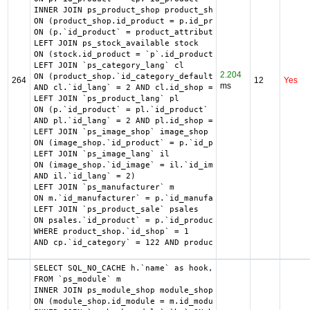
INNER JOIN ps_product_shop product_shop

ON (product_shop.id_product = p.id_product AND product_sh
ON (p.`id_product` = product_attribute_shop.`id_product` 
LEFT JOIN ps_stock_available stock

ON (stock.id_product = `p`.id_product AND stock.id_produc
LEFT JOIN `ps_category_lang` cl

2.204
ON (product_shop.`id_category_default` = cl.`id_category`

264
12
Yes
ms
AND cl.`id_lang` = 2 AND cl.id_shop = 1 )

LEFT JOIN `ps_product_lang` pl

ON (p.`id_product` = pl.`id_product`

AND pl.`id_lang` = 2 AND pl.id_shop = 1 )

LEFT JOIN `ps_image_shop` image_shop

ON (image_shop.`id_product` = p.`id_product` AND image_sh
LEFT JOIN `ps_image_lang` il

ON (image_shop.`id_image` = il.`id_image`

AND il.`id_lang` = 2)

LEFT JOIN `ps_manufacturer` m

ON m.`id_manufacturer` = p.`id_manufacturer`

LEFT JOIN `ps_product_sale` psales

ON psales.`id_product` = p.`id_product`

WHERE product_shop.`id_shop` = 1

AND cp.`id_category` = 122 AND product_shop.`active` = 1 
SELECT SQL_NO_CACHE h.`name` as hook, m.`id_module`, h.`i
FROM `ps_module` m

INNER JOIN ps_module_shop module_shop

ON (module_shop.id_module = m.id_module AND module_shop.i