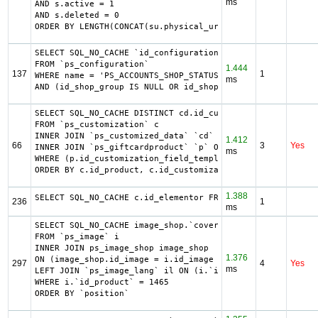
ms
AND s.active = 1

AND s.deleted = 0

ORDER BY LENGTH(CONCAT(su.physical_uri, su.virtual_uri)) 
SELECT SQL_NO_CACHE `id_configuration`

FROM `ps_configuration`

1.444
137
1
WHERE name = 'PS_ACCOUNTS_SHOP_STATUS'

ms
AND (id_shop_group IS NULL OR id_shop_group = 0) AND (id_
SELECT SQL_NO_CACHE DISTINCT cd.id_customization, c.id_pr
FROM `ps_customization` c

INNER JOIN `ps_customized_data` `cd` ON c.id_customizatio
1.412
66
3
Yes
INNER JOIN `ps_giftcardproduct` `p` ON p.id_product = c.i
ms
WHERE (p.id_customization_field_template = cd.index) AND 
ORDER BY c.id_product, c.id_customization, cd.index
1.388
SELECT SQL_NO_CACHE c.id_elementor FROM ps_iqit_elementor
236
1
ms
SELECT SQL_NO_CACHE image_shop.`cover`, i.`id_image`, il.
FROM `ps_image` i

INNER JOIN ps_image_shop image_shop

1.376
ON (image_shop.id_image = i.id_image AND image_shop.id_sh
297
4
Yes
ms
LEFT JOIN `ps_image_lang` il ON (i.`id_image` = il.`id_im
WHERE i.`id_product` = 1465

ORDER BY `position`