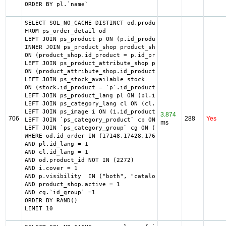
ORDER BY pl.`name`
SELECT SQL_NO_CACHE DISTINCT od.product_id

FROM ps_order_detail od

LEFT JOIN ps_product p ON (p.id_product = od.product_id)

INNER JOIN ps_product_shop product_shop

ON (product_shop.id_product = p.id_product AND product_sh
LEFT JOIN ps_product_attribute_shop product_attribute_shop
ON (product_attribute_shop.id_product_attribute = pa.id_p
LEFT JOIN ps_stock_available stock

ON (stock.id_product = `p`.id_product AND stock.id_produc
LEFT JOIN ps_product_lang pl ON (pl.id_product = od.produ
LEFT JOIN ps_category_lang cl ON (cl.id_category = produc
LEFT JOIN ps_image i ON (i.id_product = od.product_id)

3.874
706
288
Yes
LEFT JOIN `ps_category_product` cp ON (cp.`id_category` =
ms
LEFT JOIN `ps_category_group` cg ON (cp.`id_category` = c
WHERE od.id_order IN (17148,17428,17638,18174,18231,18267
AND pl.id_lang = 1

AND cl.id_lang = 1

AND od.product_id NOT IN (2272)

AND i.cover = 1

AND p.visibility  IN ("both", "catalog")

AND product_shop.active = 1

AND cg.`id_group` =1

ORDER BY RAND()

LIMIT 10