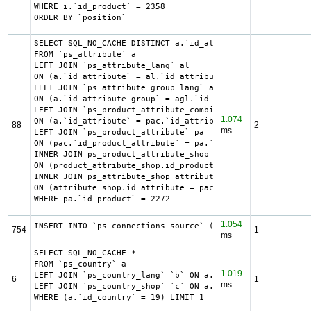
WHERE i.`id_product` = 2358

ORDER BY `position`
SELECT SQL_NO_CACHE DISTINCT a.`id_attribute`, a.`id_attr
FROM `ps_attribute` a

LEFT JOIN `ps_attribute_lang` al

ON (a.`id_attribute` = al.`id_attribute` AND al.`id_lang`
LEFT JOIN `ps_attribute_group_lang` agl

ON (a.`id_attribute_group` = agl.`id_attribute_group` AND
LEFT JOIN `ps_product_attribute_combination` pac

1.074
ON (a.`id_attribute` = pac.`id_attribute`)

88
2
ms
LEFT JOIN `ps_product_attribute` pa

ON (pac.`id_product_attribute` = pa.`id_product_attribute
INNER JOIN ps_product_attribute_shop product_attribute_sh
ON (product_attribute_shop.id_product_attribute = pa.id_p
INNER JOIN ps_attribute_shop attribute_shop

ON (attribute_shop.id_attribute = pac.id_attribute AND at
WHERE pa.`id_product` = 2272
1.054
INSERT INTO `ps_connections_source` (`id_connections`, `h
754
1
ms
SELECT SQL_NO_CACHE *

FROM `ps_country` a

1.019
LEFT JOIN `ps_country_lang` `b` ON a.`id_country` = b.`id
6
1
ms
LEFT JOIN `ps_country_shop` `c` ON a.`id_country` = c.`id
WHERE (a.`id_country` = 19) LIMIT 1