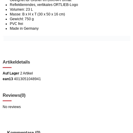
Geeignet für Ordner im DIN A4-Format
Reflektierendes, vertikales ORTLIEB-Logo
Volumen: 23 L
Masse: B x H x T (30 x 50 x 16 cm)
Gewicht: 750 g
PVC frei
Made in Germany
Artikeldetails
Auf Lager
2 Artikel
ean13
4013051048941
Reviews
(0)
No reviews
Kommentare (0)