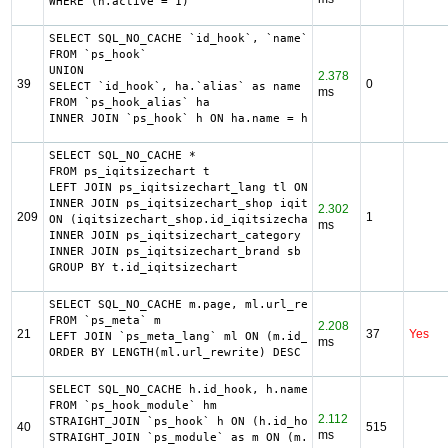
WHERE (h.active = 1)
SELECT SQL_NO_CACHE `id_hook`, `name`

FROM `ps_hook`

UNION

2.378
39
0
SELECT `id_hook`, ha.`alias` as name

ms
FROM `ps_hook_alias` ha

INNER JOIN `ps_hook` h ON ha.name = h.name
SELECT SQL_NO_CACHE *

FROM ps_iqitsizechart t

LEFT JOIN ps_iqitsizechart_lang tl ON (t.id_iqitsizechart
INNER JOIN ps_iqitsizechart_shop iqitsizechart_shop

2.302
209
1
ON (iqitsizechart_shop.id_iqitsizechart = t.id_iqitsizech
ms
INNER JOIN ps_iqitsizechart_category sc  ON (t.id_iqitsiz
INNER JOIN ps_iqitsizechart_brand sb  ON (t.id_iqitsizech
GROUP BY t.id_iqitsizechart
SELECT SQL_NO_CACHE m.page, ml.url_rewrite, ml.id_lang

FROM `ps_meta` m

2.208
21
37
Yes
LEFT JOIN `ps_meta_lang` ml ON (m.id_meta = ml.id_meta AN
ms
ORDER BY LENGTH(ml.url_rewrite) DESC
SELECT SQL_NO_CACHE h.id_hook, h.name as h_name, title, d
FROM `ps_hook_module` hm

2.112
STRAIGHT_JOIN `ps_hook` h ON (h.id_hook = hm.id_hook AND 
40
515
ms
STRAIGHT_JOIN `ps_module` as m ON (m.id_module = hm.id_mo