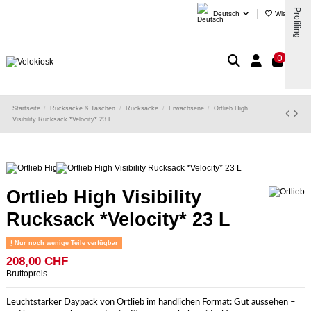
Profiling
Deutsch
Wishlist (
)
0
Startseite
Rucksäcke & Taschen
Rucksäcke
Erwachsene
Ortlieb High
Visibility Rucksack *Velocity* 23 L
Ortlieb High Visibility
Rucksack *Velocity* 23 L
Nur noch wenige Teile verfügbar
208,00 CHF
Bruttopreis
Leuchtstarker Daypack von Ortlieb im handlichen Format: Gut aussehen –