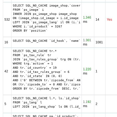
SELECT SQL_NO_CACHE image_shop.`cover`, i.`id_image`, il.
FROM `ps_image` i

INNER JOIN ps_image_shop image_shop

1.346
ON (image_shop.id_image = i.id_image AND image_shop.id_sh
532
14
Yes
ms
LEFT JOIN `ps_image_lang` il ON (i.`id_image` = il.`id_im
WHERE i.`id_product` = 3267

ORDER BY `position`
1.301
SELECT SQL_NO_CACHE `id_hook`, `name` FROM `ps_hook`
16
1081
ms
SELECT SQL_NO_CACHE tr.*

FROM `ps_tax_rule` tr

JOIN `ps_tax_rules_group` trg ON (tr.`id_tax_rules_group`
WHERE trg.`active` = 1

AND tr.`id_country` = 19

1.220
42
1
AND tr.`id_tax_rules_group` = 6

ms
AND tr.`id_state` IN (0, 0)

AND ('0' BETWEEN tr.`zipcode_from` AND tr.`zipcode_to`

OR (tr.`zipcode_to` = 0 AND tr.`zipcode_from` IN(0, '0')))
ORDER BY tr.`zipcode_from` DESC, tr.`zipcode_to` DESC, tr
SELECT SQL_NO_CACHE l.*, ls.`id_shop`

1.192
FROM `ps_lang` l

5
2
ms
LEFT JOIN `ps_lang_shop` ls ON (l.id_lang = ls.id_lang)
SELECT SQL_NO_CACHE pa.`id_product`, a.`color`, pac.`id_p