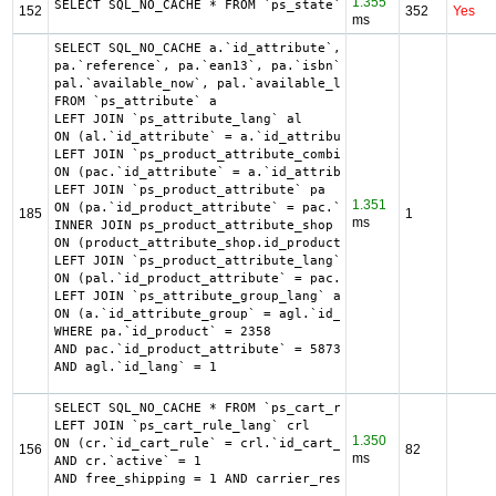
1.355
SELECT SQL_NO_CACHE * FROM `ps_state` ORDER BY `name` ASC
152
352
Yes
ms
SELECT SQL_NO_CACHE a.`id_attribute`, a.`id_attribute_gro
pa.`reference`, pa.`ean13`, pa.`isbn`, pa.`upc`, pa.`mpn`,
pal.`available_now`, pal.`available_later`

FROM `ps_attribute` a

LEFT JOIN `ps_attribute_lang` al

ON (al.`id_attribute` = a.`id_attribute` AND al.`id_lang`
LEFT JOIN `ps_product_attribute_combination` pac

ON (pac.`id_attribute` = a.`id_attribute`)

LEFT JOIN `ps_product_attribute` pa

1.351
ON (pa.`id_product_attribute` = pac.`id_product_attribute
185
1
ms
INNER JOIN ps_product_attribute_shop product_attribute_sh
ON (product_attribute_shop.id_product_attribute = pa.id_p
LEFT JOIN `ps_product_attribute_lang` pal

ON (pal.`id_product_attribute` = pac.`id_product_attribut
LEFT JOIN `ps_attribute_group_lang` agl

ON (a.`id_attribute_group` = agl.`id_attribute_group` AND
WHERE pa.`id_product` = 2358

AND pac.`id_product_attribute` = 5873

AND agl.`id_lang` = 1
SELECT SQL_NO_CACHE * FROM `ps_cart_rule` cr

LEFT JOIN `ps_cart_rule_lang` crl

1.350
ON (cr.`id_cart_rule` = crl.`id_cart_rule` AND crl.`id_la
156
82
ms
AND cr.`active` = 1

AND free_shipping = 1 AND carrier_restriction = 1