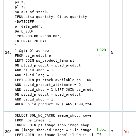
ps.*,

pl.*,

sa.out_of_stock,

IFNULL(sa.quantity, 0) as quantity,

(DATEDIFF(

p.`date_add`,

DATE_SUB(

'2026-08-08 00:00:00',

INTERVAL 20 DAY

)

1.920
) &gt; 0) as new

245
5
ms
FROM ps_product p

LEFT JOIN ps_product_lang pl

ON pl.id_product = p.id_product

AND pl.id_shop = 1

AND pl.id_lang = 1

LEFT JOIN ps_stock_available sa   ON sa.id_product = p.id
AND sa.id_product_attribute = 0

AND sa.id_shop = 1 LEFT JOIN ps_product_shop ps

ON ps.id_product = p.id_product

AND ps.id_shop = 1

WHERE p.id_product IN (1465,1699,2246,2243,1747)
SELECT SQL_NO_CACHE image_shop.`cover`, i.`id_image`, il.
FROM `ps_image` i

INNER JOIN ps_image_shop image_shop

1.851
ON (image_shop.id_image = i.id_image AND image_shop.id_sh
305
7
Yes
ms
LEFT JOIN `ps_image_lang` il ON (i.`id_image` = il.`id_im