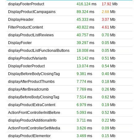
displayFooterProduct
416.124
ms
17.92
Mb
DisplayProductCampagains
89.324
ms
2.68
Mb
DisplayHeader
45.333
ms
3.07
Mb
FilterProductContent
40.822
ms
4.61
Mb
displayProductListReviews
40.757
ms
0.70
Mb
DisplayFooter
39.297
ms
0.05
Mb
displayProductListFunctionalButtons
18.008
ms
0.05
Mb
displayProductVariants
15.142
ms
0.51
Mb
DisplayFooterProduct
13.074
ms
0.54
Mb
DisplayBeforeBodyClosingTag
9.381
ms
0.40
Mb
displayAfterProductThumbs
7.774
ms
0.18
Mb
displayAfterBreadcrumb
7.769
ms
0.26
Mb
displayBeforeBodyClosingTag
7.514
ms
0.62
Mb
displayProductExtraContent
6.979
ms
0.19
Mb
ActionFrontControllerInitBefore
5.093
ms
0.52
Mb
displayProductAdditionalInfo
3.711
ms
0.22
Mb
ActionFrontControllerSetMedia
3.626
ms
0.09
Mb
displayProductElementor
3.469
ms
0.15
Mb