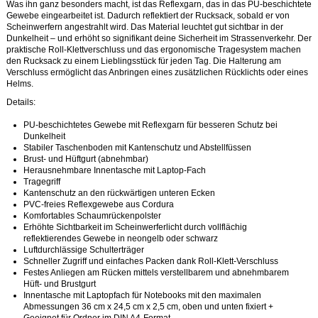
Was ihn ganz besonders macht, ist das Reflexgarn, das in das PU-beschichtete
Gewebe eingearbeitet ist. Dadurch reflektiert der Rucksack, sobald er von
Scheinwerfern angestrahlt wird. Das Material leuchtet gut sichtbar in der
Dunkelheit – und erhöht so signifikant deine Sicherheit im Strassenverkehr. Der
praktische Roll-Klettverschluss und das ergonomische Tragesystem machen
den Rucksack zu einem Lieblingsstück für jeden Tag. Die Halterung am
Verschluss ermöglicht das Anbringen eines zusätzlichen Rücklichts oder eines
Helms.
Details:
PU-beschichtetes Gewebe mit Reflexgarn für besseren Schutz bei
Dunkelheit
Stabiler Taschenboden mit Kantenschutz und Abstellfüssen
Brust- und Hüftgurt (abnehmbar)
Herausnehmbare Innentasche mit Laptop-Fach
Tragegriff
Kantenschutz an den rückwärtigen unteren Ecken
PVC-freies Reflexgewebe aus Cordura
Komfortables Schaumrückenpolster
Erhöhte Sichtbarkeit im Scheinwerferlicht durch vollflächig
reflektierendes Gewebe in neongelb oder schwarz
Luftdurchlässige Schulterträger
Schneller Zugriff und einfaches Packen dank Roll-Klett-Verschluss
Festes Anliegen am Rücken mittels verstellbarem und abnehmbarem
Hüft- und Brustgurt
Innentasche mit Laptopfach für Notebooks mit den maximalen
Abmessungen 36 cm x 24,5 cm x 2,5 cm, oben und unten fixiert +