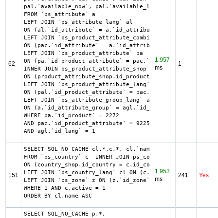
pal.`available_now`, pal.`available_later`

FROM `ps_attribute` a

LEFT JOIN `ps_attribute_lang` al

ON (al.`id_attribute` = a.`id_attribute` AND al.`id_lang`
LEFT JOIN `ps_product_attribute_combination` pac

ON (pac.`id_attribute` = a.`id_attribute`)

LEFT JOIN `ps_product_attribute` pa

1.957
ON (pa.`id_product_attribute` = pac.`id_product_attribute
62
1
ms
INNER JOIN ps_product_attribute_shop product_attribute_sh
ON (product_attribute_shop.id_product_attribute = pa.id_p
LEFT JOIN `ps_product_attribute_lang` pal

ON (pal.`id_product_attribute` = pac.`id_product_attribut
LEFT JOIN `ps_attribute_group_lang` agl

ON (a.`id_attribute_group` = agl.`id_attribute_group` AND
WHERE pa.`id_product` = 2272

AND pac.`id_product_attribute` = 9225

AND agl.`id_lang` = 1
SELECT SQL_NO_CACHE cl.*,c.*, cl.`name` country, z.`name`
FROM `ps_country` c  INNER JOIN ps_country_shop country_s
ON (country_shop.id_country = c.id_country AND country_sh
1.953
LEFT JOIN `ps_country_lang` cl ON (c.`id_country` = cl.`i
151
241
Yes
ms
LEFT JOIN `ps_zone` z ON (z.`id_zone` = c.`id_zone`)

WHERE 1 AND c.active = 1

ORDER BY cl.name ASC
SELECT SQL_NO_CACHE p.*,
