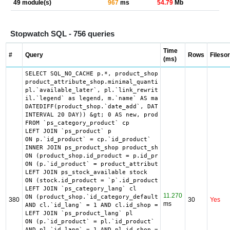
49 module(s)
967
ms
54.79
Mb
Stopwatch SQL - 756 queries
Time
#
Query
Rows
Filesor
(ms)
SELECT SQL_NO_CACHE p.*, product_shop.*, stock.out_of_sto
product_attribute_shop.minimal_quantity AS product_attrib
pl.`available_later`, pl.`link_rewrite`, pl.`meta_descrip
il.`legend` as legend, m.`name` AS manufacturer_name, cl.
DATEDIFF(product_shop.`date_add`, DATE_SUB("2026-08-08 00
INTERVAL 20 DAY)) &gt; 0 AS new, product_shop.price AS or
FROM `ps_category_product` cp

LEFT JOIN `ps_product` p

ON p.`id_product` = cp.`id_product`

INNER JOIN ps_product_shop product_shop

ON (product_shop.id_product = p.id_product AND product_sh
ON (p.`id_product` = product_attribute_shop.`id_product` 
LEFT JOIN ps_stock_available stock

ON (stock.id_product = `p`.id_product AND stock.id_produc
LEFT JOIN `ps_category_lang` cl

11.270
ON (product_shop.`id_category_default` = cl.`id_category`

380
30
Yes
ms
AND cl.`id_lang` = 1 AND cl.id_shop = 1 )

LEFT JOIN `ps_product_lang` pl

ON (p.`id_product` = pl.`id_product`

AND pl.`id_lang` = 1 AND pl.id_shop = 1 )
