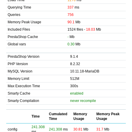
Load Time
1270
ms
Querying Time
337
ms
Queries
756
Memory Peak Usage
90.1
Mb
Included Files
1524 files -
18.03
Mb
PrestaShop Cache
-
Mb
Global vars
0.30
Mb
PrestaShop Version
9.1.4
PHP Version
8.2.32
MySQL Version
10.11.18-MariaDB
Memory Limit
512M
Max Execution Time
300s
Smarty Cache
enabled
Smarty Compilation
never recompile
Cumulated
Memory
Memory Peak
Time
Time
Usage
Usage
241.308
config
241.308
ms
30.81
Mb
31.7
Mb
ms