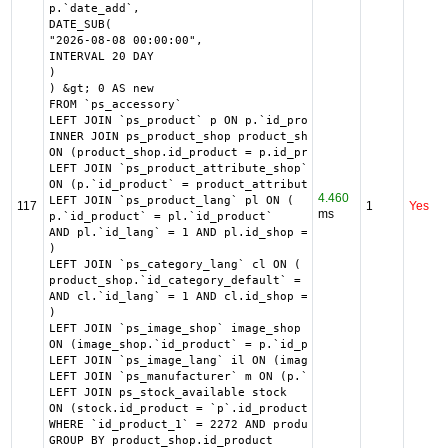
p.`date_add`,

DATE_SUB(

"2026-08-08 00:00:00",

INTERVAL 20 DAY

)

) &gt; 0 AS new

FROM `ps_accessory`

LEFT JOIN `ps_product` p ON p.`id_product` = `id_product_
INNER JOIN ps_product_shop product_shop

ON (product_shop.id_product = p.id_product AND product_sh
LEFT JOIN `ps_product_attribute_shop` product_attribute_s
ON (p.`id_product` = product_attribute_shop.`id_product` 
4.460
LEFT JOIN `ps_product_lang` pl ON (

117
1
Yes
ms
p.`id_product` = pl.`id_product`

AND pl.`id_lang` = 1 AND pl.id_shop = 1 

)

LEFT JOIN `ps_category_lang` cl ON (

product_shop.`id_category_default` = cl.`id_category`

AND cl.`id_lang` = 1 AND cl.id_shop = 1 

)

LEFT JOIN `ps_image_shop` image_shop

ON (image_shop.`id_product` = p.`id_product` AND image_sh
LEFT JOIN `ps_image_lang` il ON (image_shop.`id_image` = 
LEFT JOIN `ps_manufacturer` m ON (p.`id_manufacturer`= m.
LEFT JOIN ps_stock_available stock

ON (stock.id_product = `p`.id_product AND stock.id_produc
WHERE `id_product_1` = 2272 AND product_shop.`active` = 1
GROUP BY product_shop.id_product
