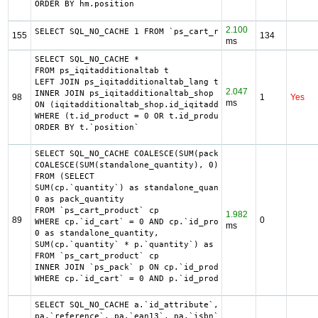
ORDER BY hm.position
2.100
SELECT SQL_NO_CACHE 1 FROM `ps_cart_rule` WHERE ((date_to
155
134
ms
SELECT SQL_NO_CACHE *

FROM ps_iqitadditionaltab t

LEFT JOIN ps_iqitadditionaltab_lang tl ON (t.id_iqitaddit
2.047
INNER JOIN ps_iqitadditionaltab_shop iqitadditionaltab_sh
98
1
Yes
ms
ON (iqitadditionaltab_shop.id_iqitadditionaltab = t.id_iq
WHERE (t.id_product = 0 OR t.id_product = 2272) AND t.`ac
ORDER BY t.`position`
SELECT SQL_NO_CACHE COALESCE(SUM(pack_quantity), 0) as pa
COALESCE(SUM(standalone_quantity), 0) as standalone_quant
FROM (SELECT

SUM(cp.`quantity`) as standalone_quantity,

0 as pack_quantity

FROM `ps_cart_product` cp

1.982
89
0
WHERE cp.`id_cart` = 0 AND cp.`id_product` = 2272 UNION S
ms
0 as standalone_quantity,

SUM(cp.`quantity` * p.`quantity`) as pack_quantity

FROM `ps_cart_product` cp

INNER JOIN `ps_pack` p ON cp.`id_product` = p.`id_product
WHERE cp.`id_cart` = 0 AND p.`id_product_item` = 2272) as
SELECT SQL_NO_CACHE a.`id_attribute`, a.`id_attribute_gro
pa.`reference`, pa.`ean13`, pa.`isbn`, pa.`upc`, pa.`mpn`,