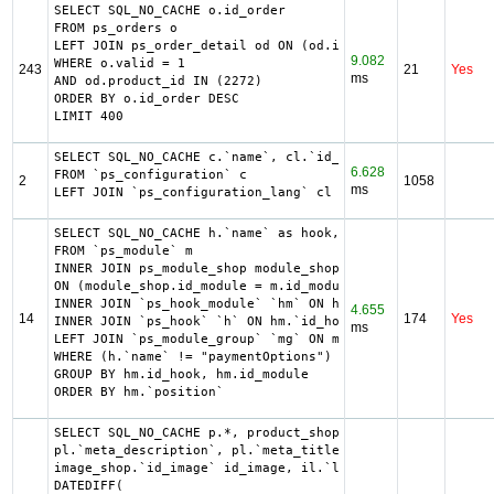
SELECT SQL_NO_CACHE o.id_order

FROM ps_orders o

LEFT JOIN ps_order_detail od ON (od.id_order = o.id_order)
9.082
WHERE o.valid = 1

243
21
Yes
ms
AND od.product_id IN (2272)

ORDER BY o.id_order DESC

LIMIT 400
SELECT SQL_NO_CACHE c.`name`, cl.`id_lang`, IF(cl.`id_lan
6.628
FROM `ps_configuration` c

2
1058
ms
LEFT JOIN `ps_configuration_lang` cl ON (c.`id_configurat
SELECT SQL_NO_CACHE h.`name` as hook, m.`id_module`, h.`i
FROM `ps_module` m

INNER JOIN ps_module_shop module_shop

ON (module_shop.id_module = m.id_module AND module_shop.i
INNER JOIN `ps_hook_module` `hm` ON hm.`id_module` = m.`i
4.655
14
174
Yes
INNER JOIN `ps_hook` `h` ON hm.`id_hook` = h.`id_hook`

ms
LEFT JOIN `ps_module_group` `mg` ON mg.`id_module` = m.`i
WHERE (h.`name` != "paymentOptions") AND (hm.`id_shop` = 
GROUP BY hm.id_hook, hm.id_module

ORDER BY hm.`position`
SELECT SQL_NO_CACHE p.*, product_shop.*, stock.out_of_sto
pl.`meta_description`, pl.`meta_title`, pl.`name`, pl.`av
image_shop.`id_image` id_image, il.`legend`, m.`name` as 
DATEDIFF(
