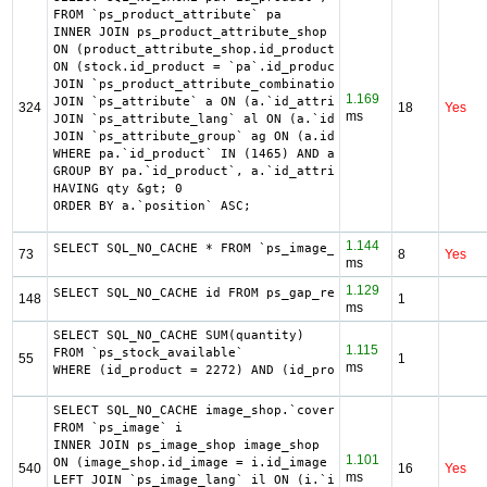
FROM `ps_product_attribute` pa

INNER JOIN ps_product_attribute_shop product_attribute_sh
ON (product_attribute_shop.id_product_attribute = pa.id_p
ON (stock.id_product = `pa`.id_product AND stock.id_produ
JOIN `ps_product_attribute_combination` pac ON (pac.`id_p
1.169
JOIN `ps_attribute` a ON (a.`id_attribute` = pac.`id_attr
324
18
Yes
ms
JOIN `ps_attribute_lang` al ON (a.`id_attribute` = al.`id
JOIN `ps_attribute_group` ag ON (a.id_attribute_group = a
WHERE pa.`id_product` IN (1465) AND ag.`is_color_group` =
GROUP BY pa.`id_product`, a.`id_attribute`, `group_by`

HAVING qty &gt; 0

ORDER BY a.`position` ASC;
1.144
SELECT SQL_NO_CACHE * FROM `ps_image_type` WHERE 1 AND `m
73
8
Yes
ms
1.129
SELECT SQL_NO_CACHE id FROM ps_gap_refund WHERE sent = "0
148
1
ms
SELECT SQL_NO_CACHE SUM(quantity)

1.115
FROM `ps_stock_available`

55
1
ms
WHERE (id_product = 2272) AND (id_product_attribute = 0) 
SELECT SQL_NO_CACHE image_shop.`cover`, i.`id_image`, il.
FROM `ps_image` i

INNER JOIN ps_image_shop image_shop

1.101
ON (image_shop.id_image = i.id_image AND image_shop.id_sh
540
16
Yes
ms
LEFT JOIN `ps_image_lang` il ON (i.`id_image` = il.`id_im