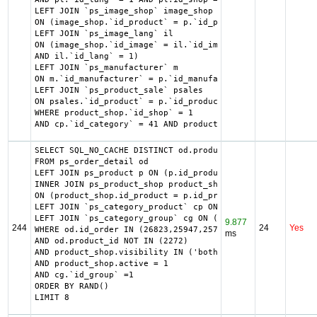
LEFT JOIN `ps_image_shop` image_shop

ON (image_shop.`id_product` = p.`id_product` AND image_sh
LEFT JOIN `ps_image_lang` il

ON (image_shop.`id_image` = il.`id_image`

AND il.`id_lang` = 1)

LEFT JOIN `ps_manufacturer` m

ON m.`id_manufacturer` = p.`id_manufacturer`

LEFT JOIN `ps_product_sale` psales

ON psales.`id_product` = p.`id_product`

WHERE product_shop.`id_shop` = 1

AND cp.`id_category` = 41 AND product_shop.`active` = 1 A
SELECT SQL_NO_CACHE DISTINCT od.product_id

FROM ps_order_detail od

LEFT JOIN ps_product p ON (p.id_product = od.product_id)

INNER JOIN ps_product_shop product_shop

ON (product_shop.id_product = p.id_product AND product_sh
LEFT JOIN `ps_category_product` cp ON (cp.`id_category` =
LEFT JOIN `ps_category_group` cg ON (cp.`id_category` = c
9.877
244
24
Yes
WHERE od.id_order IN (26823,25947,25745,21753,19454,18267
ms
AND od.product_id NOT IN (2272)

AND product_shop.visibility IN ('both','catalog')

AND product_shop.active = 1

AND cg.`id_group` =1

ORDER BY RAND()

LIMIT 8