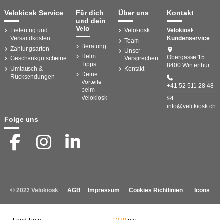
Velokiosk Service
Für dich
Über uns
Kontakt
und dein
Velo
Lieferung und
Velokiosk
Velokiosk
Versandkosten
Kundenservice
Team
Beratung
Zahlungsarten
Unser
Helm
Obergasse 15
Geschenkgutscheine
Versprechen
Tipps
8400 Winterthur
Umtausch &
Kontakt
Deine
Rücksendungen
Vorteile
+41 52 511 28 48
beim
Velokiosk
info@velokiosk.ch
Folge uns
© 2022 Velokiosk
AGB
Impressum
Cookies Richtlinien
Icons