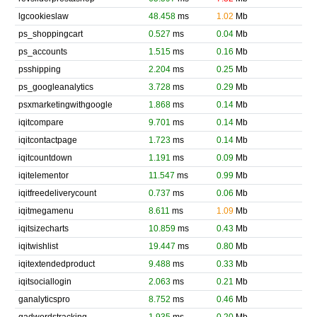
lgcookieslaw
48.458
ms
1.02
Mb
ps_shoppingcart
0.527
ms
0.04
Mb
ps_accounts
1.515
ms
0.16
Mb
psshipping
2.204
ms
0.25
Mb
ps_googleanalytics
3.728
ms
0.29
Mb
psxmarketingwithgoogle
1.868
ms
0.14
Mb
iqitcompare
9.701
ms
0.14
Mb
iqitcontactpage
1.723
ms
0.14
Mb
iqitcountdown
1.191
ms
0.09
Mb
iqitelementor
11.547
ms
0.99
Mb
iqitfreedeliverycount
0.737
ms
0.06
Mb
iqitmegamenu
8.611
ms
1.09
Mb
iqitsizecharts
10.859
ms
0.43
Mb
iqitwishlist
19.447
ms
0.80
Mb
iqitextendedproduct
9.488
ms
0.33
Mb
iqitsociallogin
2.063
ms
0.21
Mb
ganalyticspro
8.752
ms
0.46
Mb