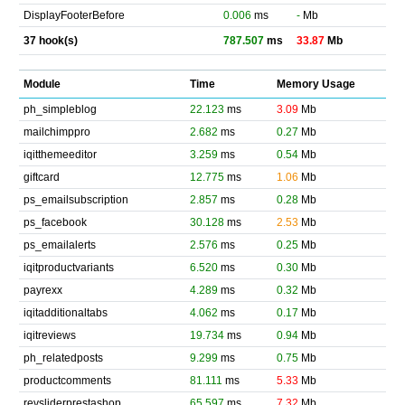
DisplayFooterBefore
0.006
ms
-
Mb
37 hook(s)
787.507
ms
33.87
Mb
Module
Time
Memory Usage
ph_simpleblog
22.123
ms
3.09
Mb
mailchimppro
2.682
ms
0.27
Mb
iqitthemeeditor
3.259
ms
0.54
Mb
giftcard
12.775
ms
1.06
Mb
ps_emailsubscription
2.857
ms
0.28
Mb
ps_facebook
30.128
ms
2.53
Mb
ps_emailalerts
2.576
ms
0.25
Mb
iqitproductvariants
6.520
ms
0.30
Mb
payrexx
4.289
ms
0.32
Mb
iqitadditionaltabs
4.062
ms
0.17
Mb
iqitreviews
19.734
ms
0.94
Mb
ph_relatedposts
9.299
ms
0.75
Mb
productcomments
81.111
ms
5.33
Mb
revsliderprestashop
65.597
ms
7.32
Mb