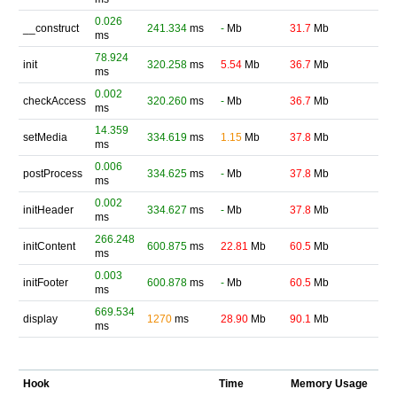
0.026
__construct
241.334
ms
-
Mb
31.7
Mb
ms
78.924
init
320.258
ms
5.54
Mb
36.7
Mb
ms
0.002
checkAccess
320.260
ms
-
Mb
36.7
Mb
ms
14.359
setMedia
334.619
ms
1.15
Mb
37.8
Mb
ms
0.006
postProcess
334.625
ms
-
Mb
37.8
Mb
ms
0.002
initHeader
334.627
ms
-
Mb
37.8
Mb
ms
266.248
initContent
600.875
ms
22.81
Mb
60.5
Mb
ms
0.003
initFooter
600.878
ms
-
Mb
60.5
Mb
ms
669.534
display
1270
ms
28.90
Mb
90.1
Mb
ms
Hook
Time
Memory Usage