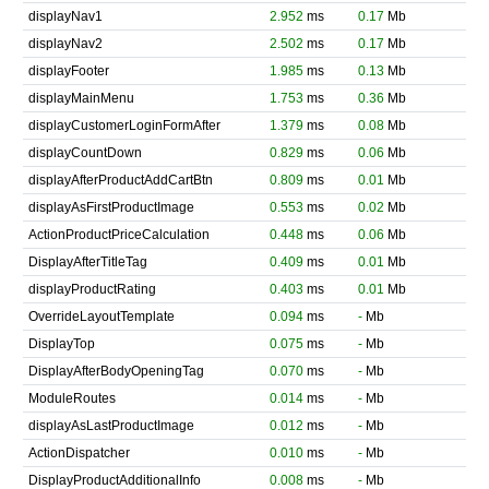
displayNav1
2.952
ms
0.17
Mb
displayNav2
2.502
ms
0.17
Mb
displayFooter
1.985
ms
0.13
Mb
displayMainMenu
1.753
ms
0.36
Mb
displayCustomerLoginFormAfter
1.379
ms
0.08
Mb
displayCountDown
0.829
ms
0.06
Mb
displayAfterProductAddCartBtn
0.809
ms
0.01
Mb
displayAsFirstProductImage
0.553
ms
0.02
Mb
ActionProductPriceCalculation
0.448
ms
0.06
Mb
DisplayAfterTitleTag
0.409
ms
0.01
Mb
displayProductRating
0.403
ms
0.01
Mb
OverrideLayoutTemplate
0.094
ms
-
Mb
DisplayTop
0.075
ms
-
Mb
DisplayAfterBodyOpeningTag
0.070
ms
-
Mb
ModuleRoutes
0.014
ms
-
Mb
displayAsLastProductImage
0.012
ms
-
Mb
ActionDispatcher
0.010
ms
-
Mb
DisplayProductAdditionalInfo
0.008
ms
-
Mb