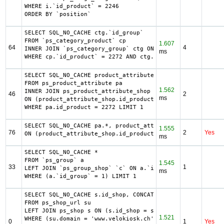
WHERE i.`id_product` = 2246

ORDER BY `position`
SELECT SQL_NO_CACHE ctg.`id_group`

FROM `ps_category_product` cp

1.607
64
4
INNER JOIN `ps_category_group` ctg ON (ctg.`id_category` 
ms
WHERE cp.`id_product` = 2272 AND ctg.`id_group` = 1 LIMIT
SELECT SQL_NO_CACHE product_attribute_shop.id_product_att
FROM ps_product_attribute pa

1.562
INNER JOIN ps_product_attribute_shop product_attribute_sh
46
2
ms
ON (product_attribute_shop.id_product_attribute = pa.id_p
WHERE pa.id_product = 2272 LIMIT 1
SELECT SQL_NO_CACHE pa.*, product_attribute_shop.*, ag.`i
1.555
76
2
Yes
ON (product_attribute_shop.id_product_attribute = pa.id_p
ms
SELECT SQL_NO_CACHE *

FROM `ps_group` a

1.545
33
1
LEFT JOIN `ps_group_shop` `c` ON a.`id_group` = c.`id_gro
ms
WHERE (a.`id_group` = 1) LIMIT 1
SELECT SQL_NO_CACHE s.id_shop, CONCAT(su.physical_uri, su
FROM ps_shop_url su

LEFT JOIN ps_shop s ON (s.id_shop = su.id_shop)

1.521
WHERE (su.domain = 'www.velokiosk.ch' OR su.domain_ssl = 
0
1
Yes