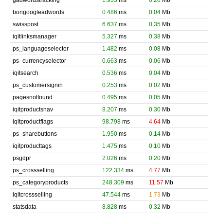
gadwordstracking
1.935
ms
0.20
Mb
bongoogleadwords
0.486
ms
0.04
Mb
swisspost
6.637
ms
0.35
Mb
iqitlinksmanager
5.327
ms
0.38
Mb
ps_languageselector
1.482
ms
0.08
Mb
ps_currencyselector
0.663
ms
0.06
Mb
iqitsearch
0.536
ms
0.04
Mb
ps_customersignin
0.253
ms
0.02
Mb
pagesnotfound
0.495
ms
0.05
Mb
iqitproductsnav
8.207
ms
0.30
Mb
iqitproductflags
98.798
ms
4.64
Mb
ps_sharebuttons
1.950
ms
0.14
Mb
iqitproducttags
1.475
ms
0.10
Mb
psgdpr
2.026
ms
0.20
Mb
ps_crossselling
122.334
ms
4.77
Mb
ps_categoryproducts
248.309
ms
11.57
Mb
iqitcrossselling
47.544
ms
1.73
Mb
statsdata
8.828
ms
0.32
Mb