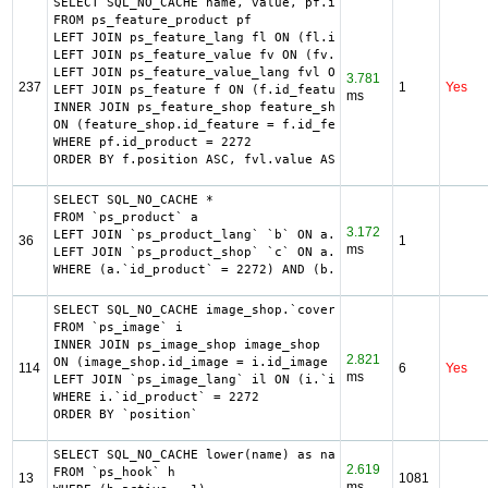
SELECT SQL_NO_CACHE name, value, pf.id_feature, f.positio
FROM ps_feature_product pf

LEFT JOIN ps_feature_lang fl ON (fl.id_feature = pf.id_fe
LEFT JOIN ps_feature_value fv ON (fv.id_feature_value = p
LEFT JOIN ps_feature_value_lang fvl ON (fvl.id_feature_va
3.781
237
1
Yes
LEFT JOIN ps_feature f ON (f.id_feature = pf.id_feature A
ms
INNER JOIN ps_feature_shop feature_shop

ON (feature_shop.id_feature = f.id_feature AND feature_sh
WHERE pf.id_product = 2272

ORDER BY f.position ASC, fvl.value ASC
SELECT SQL_NO_CACHE *

FROM `ps_product` a

3.172
LEFT JOIN `ps_product_lang` `b` ON a.`id_product` = b.`id
36
1
ms
LEFT JOIN `ps_product_shop` `c` ON a.`id_product` = c.`id
WHERE (a.`id_product` = 2272) AND (b.`id_shop` = 1) LIMIT
SELECT SQL_NO_CACHE image_shop.`cover`, i.`id_image`, il.
FROM `ps_image` i

INNER JOIN ps_image_shop image_shop

2.821
ON (image_shop.id_image = i.id_image AND image_shop.id_sh
114
6
Yes
ms
LEFT JOIN `ps_image_lang` il ON (i.`id_image` = il.`id_im
WHERE i.`id_product` = 2272

ORDER BY `position`
SELECT SQL_NO_CACHE lower(name) as name

2.619
FROM `ps_hook` h

13
1081
ms