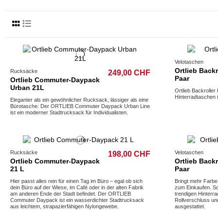
Velotaschen
Ortlieb Backr
Rucksäcke
249,00 CHF
Paar
Ortlieb Commuter-Daypack
Urban 21L
Ortlieb Backroller
Hinterradtaschen (
Eleganter als ein gewöhnlicher Rucksack, lässiger als eine
Bürotasche: Der ORTLIEB Commuter Daypack Urban Line
ist ein moderner Stadtrucksack für Individualisten.
Rucksäcke
Velotaschen
198,00 CHF
Ortlieb Commuter-Daypack
Ortlieb Backr
21 L
Paar
Hier passt alles rein für einen Tag im Büro – egal ob sich
Bringt mehr Farbe 
dein Büro auf der Wiese, im Café oder in der alten Fabrik
zum Einkaufen. S
am anderen Ende der Stadt befindet. Der ORTLIEB
trendigen Hinterr
Commuter Daypack ist ein wasserdichter Stadtrucksack
Rollverschluss u
aus leichtem, strapazierfähigen Nylongewebe.
ausgestattet.