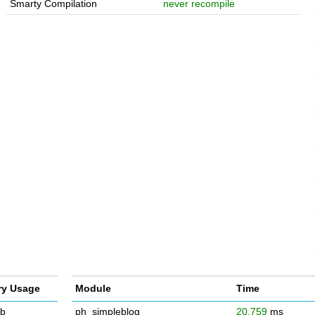
Smarty Compilation
never recompile
y Usage
Module
Time
b
ph_simpleblog
20.759
ms