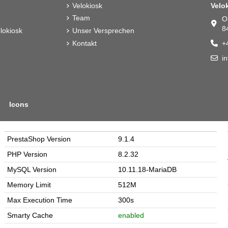
Velokiosk
Velo
Team
O
8
lokiosk
Unser Versprechen
Kontakt
+
i
Icons
PrestaShop Version
9.1.4
PHP Version
8.2.32
MySQL Version
10.11.18-MariaDB
Memory Limit
512M
Max Execution Time
300s
Smarty Cache
enabled