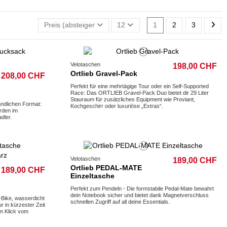
Preis (absteigend)
12
1
2
3
Velotaschen
198,00 CHF
Ortlieb Gravel-Pack
208,00 CHF
Perfekt für eine mehrtägige Tour oder ein Self-Supported
Race: Das ORTLIEB Gravel-Pack Duo bietet dir 29 Liter
Stauraum für zusätzliches Equipment wie Proviant,
andlichen Format:
Kochgeschirr oder luxuriöse „Extras“.
rden im
dler.
Velotaschen
189,00 CHF
Ortlieb PEDAL-MATE
189,00 CHF
Einzeltasche
Perfekt zum Pendeln - Die formstabile Pedal-Mate bewahrt
dein Notebook sicher und bietet dank Magnetverschluss
-Bike, wasserdicht
schnellen Zugriff auf all deine Essentials.
 in kürzester Zeit
em Klick vom