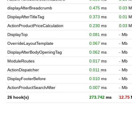
displayAfterBreadcrumb
0.475
ms
0.03
M
DisplayAfterTitleTag
0.373
ms
0.01
M
ActionProductPriceCalculation
0.230
ms
0.03
M
DisplayTop
0.081
ms
-
Mb
OverrideLayoutTemplate
0.067
ms
-
Mb
DisplayAfterBodyOpeningTag
0.062
ms
-
Mb
ModuleRoutes
0.017
ms
-
Mb
ActionDispatcher
0.011
ms
-
Mb
DisplayFooterBefore
0.010
ms
-
Mb
ActionProductSearchAfter
0.007
ms
-
Mb
26 hook(s)
273.742
ms
12.75