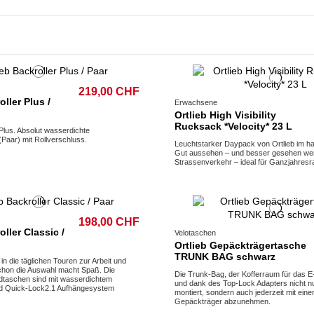
219,00 CHF
oller Plus /
Erwachsene
Ortlieb High Visibility
Rucksack *Velocity* 23 L
 Plus. Absolut wasserdichte
Paar) mit Rollverschluss.
Leuchtstarker Daypack von Ortlieb im h
Gut aussehen – und besser gesehen we
Strassenverkehr – ideal für Ganzjahresra
198,00 CHF
oller Classic /
Velotaschen
Ortlieb Gepäckträgertasche
TRUNK BAG schwarz
in die täglichen Touren zur Arbeit und
chon die Auswahl macht Spaß. Die
Die Trunk-Bag, der Kofferraum für das E
adtaschen sind mit wasserdichtem
und dank des Top-Lock Adapters nicht nur
nd Quick-Lock2.1 Aufhängesystem
montiert, sondern auch jederzeit mit ein
Gepäckträger abzunehmen.