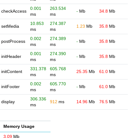
0.001
263.534
checkAccess
-
Mb
34.8
Mb
ms
ms
10.853
274.387
setMedia
1.23
Mb
35.8
Mb
ms
ms
0.002
274.389
postProcess
-
Mb
35.8
Mb
ms
ms
0.001
274.390
initHeader
-
Mb
35.8
Mb
ms
ms
331.378
605.768
initContent
25.35
Mb
61.0
Mb
ms
ms
0.002
605.770
initFooter
-
Mb
61.0
Mb
ms
ms
306.336
display
912
ms
14.96
Mb
76.5
Mb
ms
Memory Usage
3.09
Mb