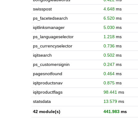
swisspost
4.648
ms
ps_facetedsearch
6.520
ms
iqitlinksmanager
5.030
ms
ps_languageselector
1.218
ms
ps_currencyselector
0.736
ms
iqitsearch
0.502
ms
ps_customersignin
0.247
ms
pagesnotfound
0.464
ms
iqitproductsnav
0.875
ms
iqitproductflags
98.441
ms
statsdata
13.579
ms
42 module(s)
441.983
ms