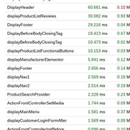
DisplayHeader
60.661
ms
5.10
M
displayProductListReviews
30.082
ms
0.93
M
DisplayFooter
29.216
ms
0.04
M
DisplayBeforeBodyClosingTag
19.413
ms
0.67
M
displayBeforeBodyClosingTag
10.473
ms
0.62
M
displayProductListFunctionalButtons
10.153
ms
0.03
M
displayManufacturerElementor
5.841
ms
0.12
M
displayFooter
2.656
ms
0.14
M
displayNav1
2.569
ms
0.18
M
displayNav2
2.514
ms
0.19
M
ProductSearchProvider
2.228
ms
0.23
M
ActionFrontControllerSetMedia
1.744
ms
0.09
M
displayMainMenu
1.581
ms
0.37
M
displayCustomerLoginFormAfter
1.569
ms
0.09
M
ActionFrontControllerInitBefore
0.696
ms
0.10
M