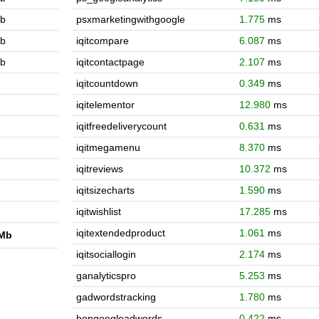
b
psxmarketingwithgoogle
1.775
ms
b
iqitcompare
6.087
ms
b
iqitcontactpage
2.107
ms
iqitcountdown
0.349
ms
iqitelementor
12.980
ms
iqitfreedeliverycount
0.631
ms
iqitmegamenu
8.370
ms
iqitreviews
10.372
ms
iqitsizecharts
1.590
ms
iqitwishlist
17.285
ms
iqitextendedproduct
1.061
ms
Mb
iqitsociallogin
2.174
ms
ganalyticspro
5.253
ms
gadwordstracking
1.780
ms
bongoogleadwords
0.422
ms