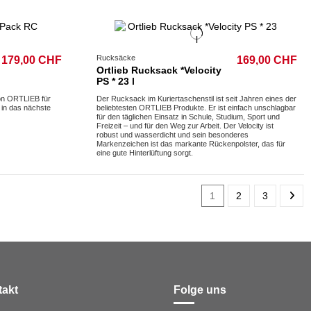
Rucksäcke
179,00 CHF
169,00 CHF
Ortlieb Rucksack *Velocity
PS * 23 l
on ORTLIEB für
Der Rucksack im Kuriertaschenstil ist seit Jahren eines der
t in das nächste
beliebtesten ORTLIEB Produkte. Er ist einfach unschlagbar
für den täglichen Einsatz in Schule, Studium, Sport und
Freizeit – und für den Weg zur Arbeit. Der Velocity ist
robust und wasserdicht und sein besonderes
Markenzeichen ist das markante Rückenpolster, das für
eine gute Hinterlüftung sorgt.
1
2
3
takt
Folge uns