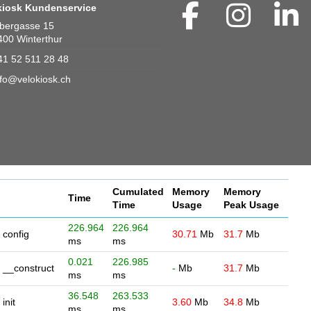
kiosk Kundenservice
bergasse 15
400 Winterthur
41 52 511 28 48
nfo@velokiosk.ch
Cumulated
Memory
Memory
Time
Time
Usage
Peak Usage
226.964
226.964
config
30.71
Mb
31.7
Mb
ms
ms
0.021
226.985
__construct
-
Mb
31.7
Mb
ms
ms
36.548
263.533
init
3.60
Mb
34.8
Mb
ms
ms