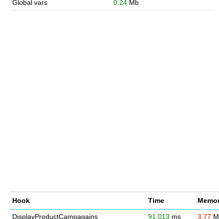
Global vars
0.24
Mb
Hook
Time
Memor
DisplayProductCampagains
91.013
ms
3.77
M