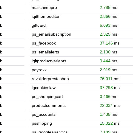
b
mailchimppro
2.785
ms
b
iqitthemeeditor
2.866
ms
b
giftcard
6.693
ms
b
ps_emailsubscription
2.325
ms
b
ps_facebook
37.146
ms
b
ps_emailalerts
2.100
ms
b
iqitproductvariants
0.444
ms
b
payrexx
2.919
ms
b
revsliderprestashop
76.011
ms
b
lgcookieslaw
37.293
ms
b
ps_shoppingcart
0.466
ms
b
productcomments
22.034
ms
b
ps_accounts
1.435
ms
b
psshipping
15.022
ms
b
ps_googleanalytics
7.189
ms