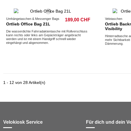
Umhängetaschen & Messenger Bags
Velotaschen
189,00 CHF
Ortlieb Office Bag 21L
Ortlieb Backr
Visibility
Die wasserdichte Fahrradaktentasche mit Rollverschluss
kann rechts oder links am Gepäckträger angebracht
Hinterradtasche au
werden und ist mit einem Handgriff schnell wieder
mehr Sichtbarkeit
eingehängt und abgenommen.
Dämmerung.
1 - 12 von 28 Artikel(n)
Velokiosk Service
Für dich und dein V