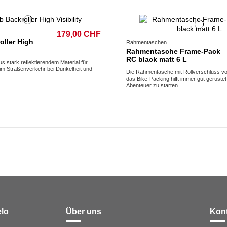
179,00 CHF
oller High
Rahmentaschen
Rahmentasche Frame-Pack
RC black matt 6 L
s stark reflektierendem Material für
 im Straßenverkehr bei Dunkelheit und
Die Rahmentasche mit Rollverschluss v
das Bike-Packing hilft immer gut gerüste
Abenteuer zu starten.
elo
Über uns
Kon