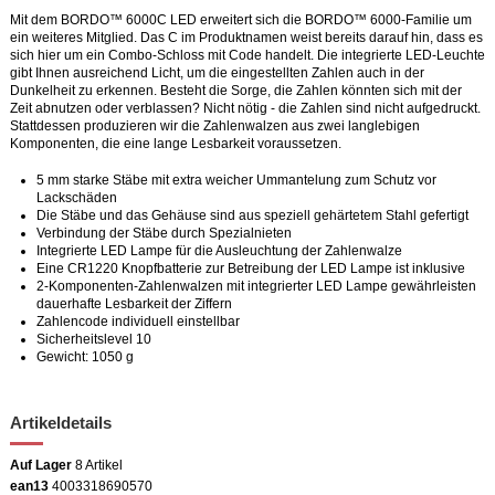
Mit dem BORDO™ 6000C LED erweitert sich die BORDO™ 6000-Familie um
ein weiteres Mitglied. Das C im Produktnamen weist bereits darauf hin, dass es
sich hier um ein Combo-Schloss mit Code handelt. Die integrierte LED-Leuchte
gibt Ihnen ausreichend Licht, um die eingestellten Zahlen auch in der
Dunkelheit zu erkennen. Besteht die Sorge, die Zahlen könnten sich mit der
Zeit abnutzen oder verblassen? Nicht nötig - die Zahlen sind nicht aufgedruckt.
Stattdessen produzieren wir die Zahlenwalzen aus zwei langlebigen
Komponenten, die eine lange Lesbarkeit voraussetzen.
5 mm starke Stäbe mit extra weicher Ummantelung zum Schutz vor
Lackschäden
Die Stäbe und das Gehäuse sind aus speziell gehärtetem Stahl gefertigt
Verbindung der Stäbe durch Spezialnieten
Integrierte LED Lampe für die Ausleuchtung der Zahlenwalze
Eine CR1220 Knopfbatterie zur Betreibung der LED Lampe ist inklusive
2-Komponenten-Zahlenwalzen mit integrierter LED Lampe gewährleisten
dauerhafte Lesbarkeit der Ziffern
Zahlencode individuell einstellbar
Sicherheitslevel 10
Gewicht: 1050 g
Artikeldetails
Auf Lager
8 Artikel
ean13
4003318690570