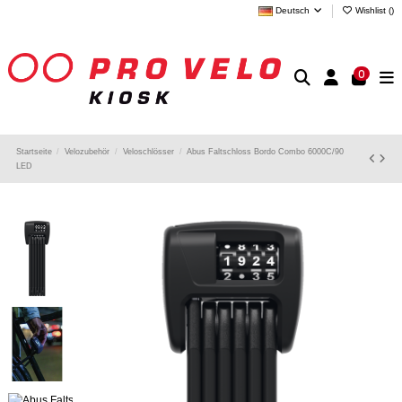
Deutsch
Wishlist (
)
0
Startseite
Velozubehör
Veloschlösser
Abus Faltschloss Bordo Combo 6000C/90
LED