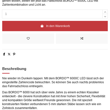
gehen wollen, bieten wir jetzt das Faltschloss BORDO™ 6000C LED mit
Zahlenkombination und Licht an.
In den Warenkorb
Beschreibung
Nie wieder im Dunkeln tappen: Mit dem BORDO™ 6000C LED lässt sich der
eingestellte Zahlencode beleuchten. So können Sie auch nachts problemlos
das Fahrradschloss entriegeln.
Das BORDO™ 6000 hat sich über viele Jahre zu einem echten Klassiker
entwickelt - die clevere Konstruktion hat mit ihrer hohen Sicherheit, Flexibilität
und kompakten Größe weltweit Freunde gewonnen. Die mit speziell
konstruierten Nieten verbundenen 5 mm starken Stäbe lassen sich wie ein
Zollstock zusammenfalten.