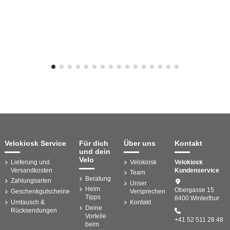
Velokiosk Service
Für dich
Über uns
Kontakt
und dein
Velo
Lieferung und
Velokiosk
Velokiosk
Versandkosten
Kundenservice
Team
Beratung
Zahlungsarten
Unser
Helm
Obergasse 15
Geschenkgutscheine
Versprechen
Tipps
8400 Winterthur
Umtausch &
Kontakt
Deine
Rücksendungen
Vorteile
+41 52 511 28 48
beim