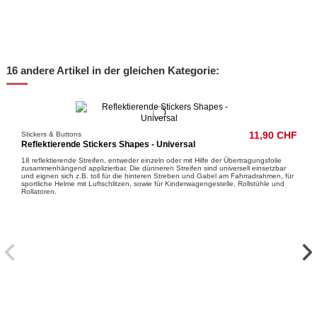
16 andere Artikel in der gleichen Kategorie:
Stickers & Buttons
11,90 CHF
Reflektierende Stickers Shapes - Universal
18 reflektierende Streifen, entweder einzeln oder mit Hilfe der Übertragungsfolie
zusammenhängend applizierbar. Die dünneren Streifen sind universell einsetzbar
und eignen sich z.B. toll für die hinteren Streben und Gabel am Fahrradrahmen, für
sportliche Helme mit Luftschlitzen, sowie für Kinderwagengestelle, Rollstühle und
Rollatoren.