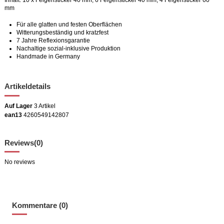
Inhalt: 10 x Felgensticker 40 mm, 6 Felgensticker 40 mm, 4 Felgensticker 60
mm
Für alle glatten und festen Oberflächen
Witterungsbeständig und kratzfest
7 Jahre Reflexionsgarantie
Nachaltige sozial-inklusive Produktion
Handmade in Germany
Artikeldetails
Auf Lager
3 Artikel
ean13
4260549142807
Reviews
(0)
No reviews
Kommentare (0)