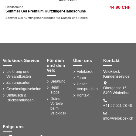
Handschuhe
44,90 CHF
Sommer Gel Premium Kurzfinger-Handschuhe
Sommer Gel Kurzfingerhandschuhe für Damen und Herren.
Velokiosk Service
Für dich
Über uns
Kontakt
und dein
Velo
Lieferung und
Velokiosk
Velokiosk
Versandkosten
Kundenservice
Team
Beratung
Zahlungsarten
Unser
Helm
Obergasse 15
Geschenkgutscheine
Versprechen
Tipps
8400 Winterthur
Umtausch &
Kontakt
Deine
Rücksendungen
Vorteile
+41 52 511 28 48
beim
Velokiosk
info@velokiosk.ch
Folge uns