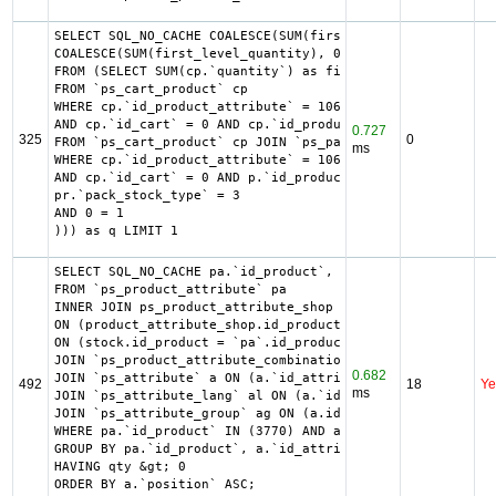
SELECT SQL_NO_CACHE COALESCE(SUM(first_level_quantity) + 
COALESCE(SUM(first_level_quantity), 0) as quantity

FROM (SELECT SUM(cp.`quantity`) as first_level_quantity, 
FROM `ps_cart_product` cp

WHERE cp.`id_product_attribute` = 10650

AND cp.`id_cart` = 0 AND cp.`id_product` = 3650 UNION SEL
0.727
325
0
FROM `ps_cart_product` cp JOIN `ps_pack` p ON cp.`id_prod
ms
WHERE cp.`id_product_attribute` = 10650

AND cp.`id_cart` = 0 AND p.`id_product_item` = 3650 AND (
pr.`pack_stock_type` = 3

AND 0 = 1

))) as q LIMIT 1
SELECT SQL_NO_CACHE pa.`id_product`, a.`color`, pac.`id_p
FROM `ps_product_attribute` pa

INNER JOIN ps_product_attribute_shop product_attribute_sh
ON (product_attribute_shop.id_product_attribute = pa.id_p
ON (stock.id_product = `pa`.id_product AND stock.id_produ
JOIN `ps_product_attribute_combination` pac ON (pac.`id_p
0.682
JOIN `ps_attribute` a ON (a.`id_attribute` = pac.`id_attr
492
18
Ye
ms
JOIN `ps_attribute_lang` al ON (a.`id_attribute` = al.`id
JOIN `ps_attribute_group` ag ON (a.id_attribute_group = a
WHERE pa.`id_product` IN (3770) AND ag.`is_color_group` =
GROUP BY pa.`id_product`, a.`id_attribute`, `group_by`

HAVING qty &gt; 0

ORDER BY a.`position` ASC;