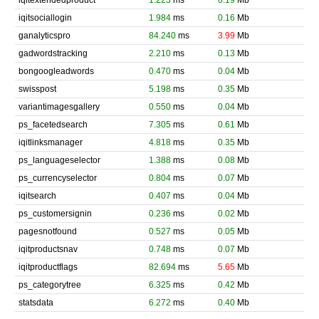
iqitextendedproduct
1.223
ms
0.19
Mb
iqitsociallogin
1.984
ms
0.16
Mb
ganalyticspro
84.240
ms
3.99
Mb
gadwordstracking
2.210
ms
0.13
Mb
bongoogleadwords
0.470
ms
0.04
Mb
swisspost
5.198
ms
0.35
Mb
variantimagesgallery
0.550
ms
0.04
Mb
ps_facetedsearch
7.305
ms
0.61
Mb
iqitlinksmanager
4.818
ms
0.35
Mb
ps_languageselector
1.388
ms
0.08
Mb
ps_currencyselector
0.804
ms
0.07
Mb
iqitsearch
0.407
ms
0.04
Mb
ps_customersignin
0.236
ms
0.02
Mb
pagesnotfound
0.527
ms
0.05
Mb
iqitproductsnav
0.748
ms
0.07
Mb
iqitproductflags
82.694
ms
5.65
Mb
ps_categorytree
6.325
ms
0.42
Mb
statsdata
6.272
ms
0.40
Mb