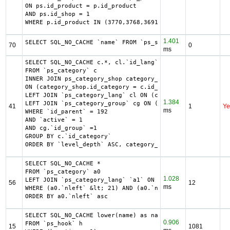
ON ps.id_product = p.id_product

AND ps.id_shop = 1

WHERE p.id_product IN (3770,3768,3691,3650,3648,3570,3542
1.401
SELECT SQL_NO_CACHE `name` FROM `ps_supplier` WHERE `id_s
70
0
ms
SELECT SQL_NO_CACHE c.*, cl.`id_lang`, cl.`name`, cl.`des
FROM `ps_category` c

INNER JOIN ps_category_shop category_shop

ON (category_shop.id_category = c.id_category AND categor
LEFT JOIN `ps_category_lang` cl ON (c.`id_category` = cl.
1.384
LEFT JOIN `ps_category_group` cg ON (cg.`id_category` = c
41
1
Ye
ms
WHERE `id_parent` = 192

AND `active` = 1

AND cg.`id_group` =1

GROUP BY c.`id_category`

ORDER BY `level_depth` ASC, category_shop.`position` ASC
SELECT SQL_NO_CACHE *

FROM `ps_category` a0

1.028
LEFT JOIN `ps_category_lang` `a1` ON (a0.`id_category` = 
56
12
ms
WHERE (a0.`nleft` &lt; 21) AND (a0.`nright` &gt; 22) AND 
ORDER BY a0.`nleft` asc
SELECT SQL_NO_CACHE lower(name) as name

0.906
FROM `ps_hook` h

15
1081