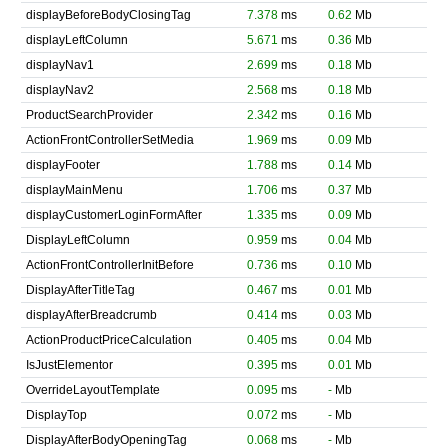
displayBeforeBodyClosingTag
7.378
ms
0.62
Mb
displayLeftColumn
5.671
ms
0.36
Mb
displayNav1
2.699
ms
0.18
Mb
displayNav2
2.568
ms
0.18
Mb
ProductSearchProvider
2.342
ms
0.16
Mb
ActionFrontControllerSetMedia
1.969
ms
0.09
Mb
displayFooter
1.788
ms
0.14
Mb
displayMainMenu
1.706
ms
0.37
Mb
displayCustomerLoginFormAfter
1.335
ms
0.09
Mb
DisplayLeftColumn
0.959
ms
0.04
Mb
ActionFrontControllerInitBefore
0.736
ms
0.10
Mb
DisplayAfterTitleTag
0.467
ms
0.01
Mb
displayAfterBreadcrumb
0.414
ms
0.03
Mb
ActionProductPriceCalculation
0.405
ms
0.04
Mb
IsJustElementor
0.395
ms
0.01
Mb
OverrideLayoutTemplate
0.095
ms
-
Mb
DisplayTop
0.072
ms
-
Mb
DisplayAfterBodyOpeningTag
0.068
ms
-
Mb