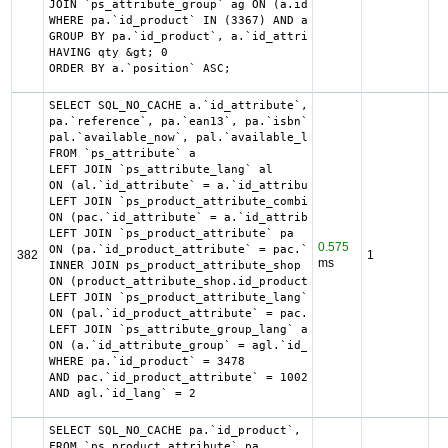
JOIN `ps_attribute_group` ag ON (a.id_attribute_group = a
WHERE pa.`id_product` IN (3367) AND ag.`is_color_group` =
GROUP BY pa.`id_product`, a.`id_attribute`, `group_by`

HAVING qty &gt; 0

ORDER BY a.`position` ASC;
SELECT SQL_NO_CACHE a.`id_attribute`, a.`id_attribute_gro
pa.`reference`, pa.`ean13`, pa.`isbn`, pa.`upc`, pa.`mpn`,
pal.`available_now`, pal.`available_later`

FROM `ps_attribute` a

LEFT JOIN `ps_attribute_lang` al

ON (al.`id_attribute` = a.`id_attribute` AND al.`id_lang`
LEFT JOIN `ps_product_attribute_combination` pac

ON (pac.`id_attribute` = a.`id_attribute`)

LEFT JOIN `ps_product_attribute` pa

0.575
ON (pa.`id_product_attribute` = pac.`id_product_attribute
382
1
ms
INNER JOIN ps_product_attribute_shop product_attribute_sh
ON (product_attribute_shop.id_product_attribute = pa.id_p
LEFT JOIN `ps_product_attribute_lang` pal

ON (pal.`id_product_attribute` = pac.`id_product_attribut
LEFT JOIN `ps_attribute_group_lang` agl

ON (a.`id_attribute_group` = agl.`id_attribute_group` AND
WHERE pa.`id_product` = 3478

AND pac.`id_product_attribute` = 10028

AND agl.`id_lang` = 2
SELECT SQL_NO_CACHE pa.`id_product`, a.`color`, pac.`id_p
FROM `ps_product_attribute` pa
