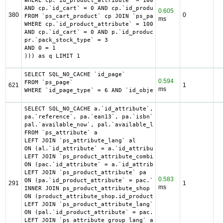
WHERE cp.`id_product_attribute` = 10028

AND cp.`id_cart` = 0 AND cp.`id_product` = 3478 UNION SEL
0.605
380
0
FROM `ps_cart_product` cp JOIN `ps_pack` p ON cp.`id_prod
ms
WHERE cp.`id_product_attribute` = 10028

AND cp.`id_cart` = 0 AND p.`id_product_item` = 3478 AND (
pr.`pack_stock_type` = 3

AND 0 = 1

))) as q LIMIT 1
SELECT SQL_NO_CACHE `id_page`

0.594
FROM `ps_page`

621
1
ms
WHERE `id_page_type` = 6 AND `id_object` = 192 LIMIT 1
SELECT SQL_NO_CACHE a.`id_attribute`, a.`id_attribute_gro
pa.`reference`, pa.`ean13`, pa.`isbn`, pa.`upc`, pa.`mpn`,
pal.`available_now`, pal.`available_later`

FROM `ps_attribute` a

LEFT JOIN `ps_attribute_lang` al

ON (al.`id_attribute` = a.`id_attribute` AND al.`id_lang`
LEFT JOIN `ps_product_attribute_combination` pac

ON (pac.`id_attribute` = a.`id_attribute`)

LEFT JOIN `ps_product_attribute` pa

0.583
ON (pa.`id_product_attribute` = pac.`id_product_attribute
291
1
ms
INNER JOIN ps_product_attribute_shop product_attribute_sh
ON (product_attribute_shop.id_product_attribute = pa.id_p
LEFT JOIN `ps_product_attribute_lang` pal

ON (pal.`id_product_attribute` = pac.`id_product_attribut
LEFT JOIN `ps_attribute_group_lang` agl
