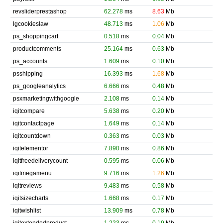
revsliderprestashop
62.278
ms
8.63
Mb
lgcookieslaw
48.713
ms
1.06
Mb
ps_shoppingcart
0.518
ms
0.04
Mb
productcomments
25.164
ms
0.63
Mb
ps_accounts
1.609
ms
0.10
Mb
psshipping
16.393
ms
1.68
Mb
ps_googleanalytics
6.666
ms
0.48
Mb
psxmarketingwithgoogle
2.108
ms
0.14
Mb
iqitcompare
5.638
ms
0.20
Mb
iqitcontactpage
1.649
ms
0.14
Mb
iqitcountdown
0.363
ms
0.03
Mb
iqitelementor
7.890
ms
0.86
Mb
iqitfreedeliverycount
0.595
ms
0.06
Mb
iqitmegamenu
9.716
ms
1.26
Mb
iqitreviews
9.483
ms
0.58
Mb
iqitsizecharts
1.668
ms
0.17
Mb
iqitwishlist
13.909
ms
0.78
Mb