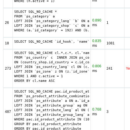
ms
WHERE (h.active = 1)
SELECT SQL_NO_CACHE *

FROM `ps_category` a

0.890
LEFT JOIN `ps_category_lang` `b` ON a.`id_category` = b.`
26
1
ms
LEFT JOIN `ps_category_shop` `c` ON a.`id_category` = c.`
WHERE (a.`id_category` = 192) AND (b.`id_shop` = 1) LIMIT
0.835
SELECT SQL_NO_CACHE `id_hook`, `name` FROM `ps_hook`
18
1081
ms
SELECT SQL_NO_CACHE cl.*,c.*, cl.`name` country, z.`name`
FROM `ps_country` c  INNER JOIN ps_country_shop country_s
ON (country_shop.id_country = c.id_country AND country_sh
0.806
LEFT JOIN `ps_country_lang` cl ON (c.`id_country` = cl.`i
273
241
Ye
ms
LEFT JOIN `ps_zone` z ON (z.`id_zone` = c.`id_zone`)

WHERE 1 AND c.active = 1

ORDER BY cl.name ASC
SELECT SQL_NO_CACHE pac.id_product_attribute, GROUP_CONCA
FROM `ps_product_attribute_combination` pac

LEFT JOIN `ps_attribute` a ON a.`id_attribute` = pac.`id_
LEFT JOIN `ps_attribute_group` ag ON ag.`id_attribute_gro
0.768
LEFT JOIN `ps_attribute_lang` al ON (a.`id_attribute` = a
487
3
ms
LEFT JOIN `ps_attribute_group_lang` agl ON (ag.`id_attrib
WHERE pac.id_product_attribute IN (10963,10964,10965)

GROUP BY pac.id_product_attribute

ORDER BY pac.id_product_attribute