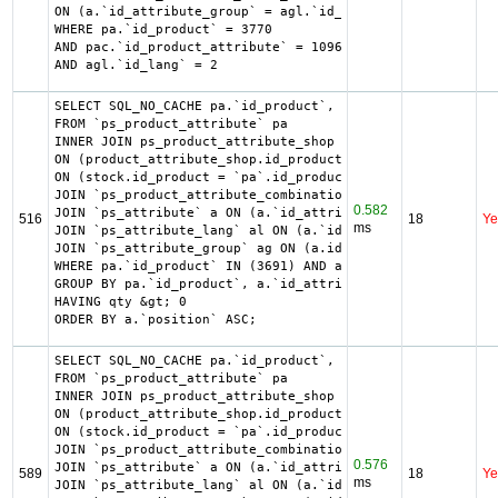
ON (a.`id_attribute_group` = agl.`id_attribute_group` AND
WHERE pa.`id_product` = 3770

AND pac.`id_product_attribute` = 10964

AND agl.`id_lang` = 2
SELECT SQL_NO_CACHE pa.`id_product`, a.`color`, pac.`id_p
FROM `ps_product_attribute` pa

INNER JOIN ps_product_attribute_shop product_attribute_sh
ON (product_attribute_shop.id_product_attribute = pa.id_p
ON (stock.id_product = `pa`.id_product AND stock.id_produ
JOIN `ps_product_attribute_combination` pac ON (pac.`id_p
0.582
JOIN `ps_attribute` a ON (a.`id_attribute` = pac.`id_attr
516
18
Ye
ms
JOIN `ps_attribute_lang` al ON (a.`id_attribute` = al.`id
JOIN `ps_attribute_group` ag ON (a.id_attribute_group = a
WHERE pa.`id_product` IN (3691) AND ag.`is_color_group` =
GROUP BY pa.`id_product`, a.`id_attribute`, `group_by`

HAVING qty &gt; 0

ORDER BY a.`position` ASC;
SELECT SQL_NO_CACHE pa.`id_product`, a.`color`, pac.`id_p
FROM `ps_product_attribute` pa

INNER JOIN ps_product_attribute_shop product_attribute_sh
ON (product_attribute_shop.id_product_attribute = pa.id_p
ON (stock.id_product = `pa`.id_product AND stock.id_produ
JOIN `ps_product_attribute_combination` pac ON (pac.`id_p
0.576
JOIN `ps_attribute` a ON (a.`id_attribute` = pac.`id_attr
589
18
Ye
ms
JOIN `ps_attribute_lang` al ON (a.`id_attribute` = al.`id