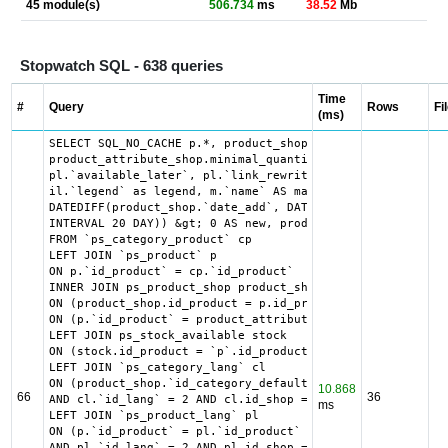
45 module(s)
506.734
ms
38.52
Mb
Stopwatch SQL - 638 queries
Time
#
Query
Rows
Fi
(ms)
SELECT SQL_NO_CACHE p.*, product_shop.*, stock.out_of_sto
product_attribute_shop.minimal_quantity AS product_attrib
pl.`available_later`, pl.`link_rewrite`, pl.`meta_descrip
il.`legend` as legend, m.`name` AS manufacturer_name, cl.
DATEDIFF(product_shop.`date_add`, DATE_SUB("2026-08-08 00
INTERVAL 20 DAY)) &gt; 0 AS new, product_shop.price AS or
FROM `ps_category_product` cp

LEFT JOIN `ps_product` p

ON p.`id_product` = cp.`id_product`

INNER JOIN ps_product_shop product_shop

ON (product_shop.id_product = p.id_product AND product_sh
ON (p.`id_product` = product_attribute_shop.`id_product` 
LEFT JOIN ps_stock_available stock

ON (stock.id_product = `p`.id_product AND stock.id_produc
LEFT JOIN `ps_category_lang` cl

ON (product_shop.`id_category_default` = cl.`id_category`

10.868
66
36
AND cl.`id_lang` = 2 AND cl.id_shop = 1 )

ms
LEFT JOIN `ps_product_lang` pl

ON (p.`id_product` = pl.`id_product`

AND pl.`id_lang` = 2 AND pl.id_shop = 1 )
