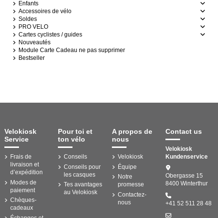
Enfants
Accessoires de vélo
Soldes
PRO VELO
Cartes cyclistes / guides
Nouveautés
Module Carte Cadeau ne pas supprimer
Bestseller
Velokiosk
Pour toi et
A propos de
Contact us
Service
ton vélo
nous
Velokiosk
Frais de
Conseils
Velokiosk
Kundenservice
livraison et
Conseils pour
Équipe
d’expédition
les casques
Obergasse 15
Notre
Modes de
8400 Winterthur
Tes avantages
promesse
paiement
au Velokiosk
Contactez-
Chèques-
nous
+41 52 511 28 48
cadeaux