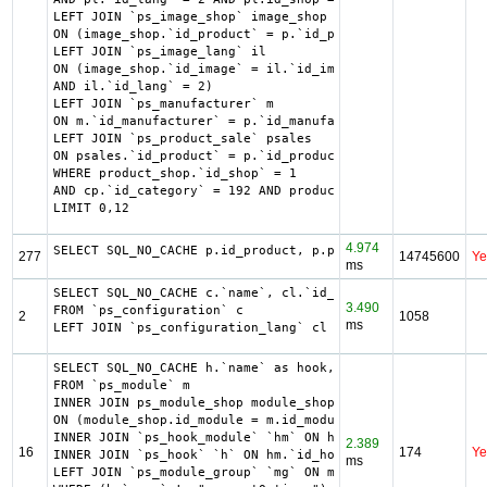
LEFT JOIN `ps_image_shop` image_shop

ON (image_shop.`id_product` = p.`id_product` AND image_sh
LEFT JOIN `ps_image_lang` il

ON (image_shop.`id_image` = il.`id_image`

AND il.`id_lang` = 2)

LEFT JOIN `ps_manufacturer` m

ON m.`id_manufacturer` = p.`id_manufacturer`

LEFT JOIN `ps_product_sale` psales

ON psales.`id_product` = p.`id_product`

WHERE product_shop.`id_shop` = 1

AND cp.`id_category` = 192 AND product_shop.`active` = 1 
LIMIT 0,12
4.974
SELECT SQL_NO_CACHE p.id_product, p.price, psi.price_min,
277
14745600
Ye
ms
SELECT SQL_NO_CACHE c.`name`, cl.`id_lang`, IF(cl.`id_lan
3.490
FROM `ps_configuration` c

2
1058
ms
LEFT JOIN `ps_configuration_lang` cl ON (c.`id_configurat
SELECT SQL_NO_CACHE h.`name` as hook, m.`id_module`, h.`i
FROM `ps_module` m

INNER JOIN ps_module_shop module_shop

ON (module_shop.id_module = m.id_module AND module_shop.i
INNER JOIN `ps_hook_module` `hm` ON hm.`id_module` = m.`i
2.389
16
174
Ye
INNER JOIN `ps_hook` `h` ON hm.`id_hook` = h.`id_hook`

ms
LEFT JOIN `ps_module_group` `mg` ON mg.`id_module` = m.`i