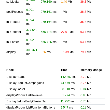
setMedia
279.160
ms
1.40
Mb
36.2
Mb
ms
0.001
postProcess
279.161
ms
-
Mb
36.2
Mb
ms
0.003
initHeader
279.164
ms
-
Mb
36.2
Mb
ms
377.550
initContent
656.714
ms
27.01
Mb
63.1
Mb
ms
0.002
initFooter
656.716
ms
-
Mb
63.1
Mb
ms
309.321
display
966
ms
15.39
Mb
79.1
Mb
ms
Hook
Time
Memory Usage
DisplayHeader
142.267
ms
8.70
Mb
DisplayProductCampagains
74.679
ms
3.76
Mb
DisplayFooter
38.918
ms
0.04
Mb
displayProductListReviews
31.994
ms
0.93
Mb
DisplayBeforeBodyClosingTag
11.752
ms
0.70
Mb
displayProductListFunctionalButtons
9.547
ms
0.11
Mb