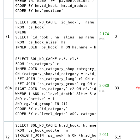
WHERE (h.`name` != "paymentOptions") AND (hm.`id_shop` = 
GROUP BY hm.id_hook, hm.id_module

ORDER BY hm.`position`
SELECT SQL_NO_CACHE `id_hook`, `name`

FROM `ps_hook`

UNION

2.174
71
0
SELECT `id_hook`, ha.`alias` as name

ms
FROM `ps_hook_alias` ha

INNER JOIN `ps_hook` h ON ha.name = h.name
SELECT SQL_NO_CACHE c.*, cl.*

FROM `ps_category` c

INNER JOIN ps_category_shop category_shop

ON (category_shop.id_category = c.id_category AND categor
LEFT JOIN `ps_category_lang` cl ON c.`id_category` = cl.`
LEFT JOIN `ps_category_group` cg ON c.`id_category` = cg.
2.030
604
83
Ye
RIGHT JOIN `ps_category` c2 ON c2.`id_category` = 2 AND c
ms
WHERE 1 AND c.`level_depth` &lt;= 5 AND `id_lang` = 2

AND c.`active` = 1

AND cg.`id_group` IN (1)

GROUP BY c.`id_category`

ORDER BY c.`level_depth` ASC, category_shop.`position` AS
SELECT SQL_NO_CACHE h.id_hook, h.name as h_name, title, d
FROM `ps_hook_module` hm

2.011
STRAIGHT_JOIN `ps_hook` h ON (h.id_hook = hm.id_hook AND 
72
515
ms