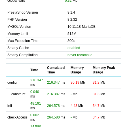
Global vars
0.31
Mb
PrestaShop Version
9.1.4
PHP Version
8.2.32
MySQL Version
10.11.18-MariaDB
Memory Limit
512M
Max Execution Time
300s
Smarty Cache
enabled
Smarty Compilation
never recompile
Cumulated
Memory
Memory Peak
Time
Time
Usage
Usage
216.347
config
216.347
ms
30.19
Mb
31.3
Mb
ms
0.040
__construct
216.387
ms
-
Mb
31.3
Mb
ms
48.191
init
264.578
ms
4.43
Mb
34.7
Mb
ms
0.002
checkAccess
264.580
ms
-
Mb
34.7
Mb
ms
14.580