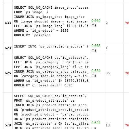
SELECT SQL_NO_CACHE image_shop.`cover`, i.`id_image`, il.
FROM `ps_image` i

INNER JOIN ps_image_shop image_shop

0.669
ON (image_shop.id_image = i.id_image AND image_shop.id_sh
433
2
Ye
ms
LEFT JOIN `ps_image_lang` il ON (i.`id_image` = il.`id_im
WHERE i.`id_product` = 3650

ORDER BY `position`
0.665
INSERT INTO `ps_connections_source` (`id_connections`, `h
623
1
ms
SELECT SQL_NO_CACHE cp.`id_category`, cp.`id_product`, cl
LEFT JOIN `ps_category` c ON (c.id_category = cp.id_categ
LEFT JOIN `ps_category_lang` cl ON (cp.`id_category` = cl
0.634
INNER JOIN ps_category_shop category_shop

625
36
Ye
ms
ON (category_shop.id_category = c.id_category AND categor
WHERE cp.`id_product` IN (3770,3768,3691,3650,3648,3570,3
ORDER BY c.`level_depth` DESC
SELECT SQL_NO_CACHE pa.`id_product`, a.`color`, pac.`id_p
FROM `ps_product_attribute` pa

INNER JOIN ps_product_attribute_shop product_attribute_sh
ON (product_attribute_shop.id_product_attribute = pa.id_p
ON (stock.id_product = `pa`.id_product AND stock.id_produ
JOIN `ps_product_attribute_combination` pac ON (pac.`id_p
0.632
JOIN `ps_attribute` a ON (a.`id_attribute` = pac.`id_attr
579
18
Ye
ms
JOIN `ps_attribute_lang` al ON (a.`id_attribute` = al.`id