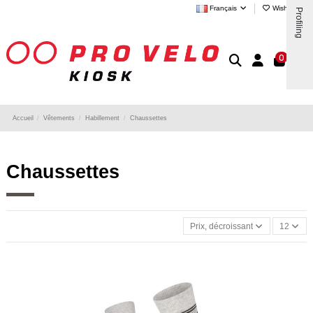
Français
Wishlist (
0
)
Profiling
0
Accueil
Vêtements
Habillement
Chaussettes
Chaussettes
Prix, décroissant
12