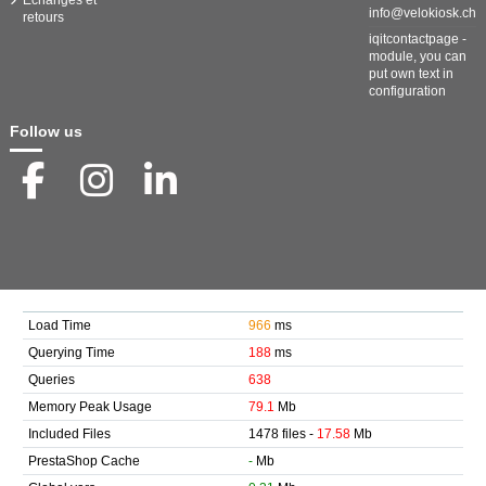
Échanges et
info@velokiosk.ch
retours
iqitcontactpage -
module, you can
put own text in
configuration
Follow us
Load Time
966
ms
Querying Time
188
ms
Queries
638
Memory Peak Usage
79.1
Mb
Included Files
1478 files -
17.58
Mb
PrestaShop Cache
-
Mb