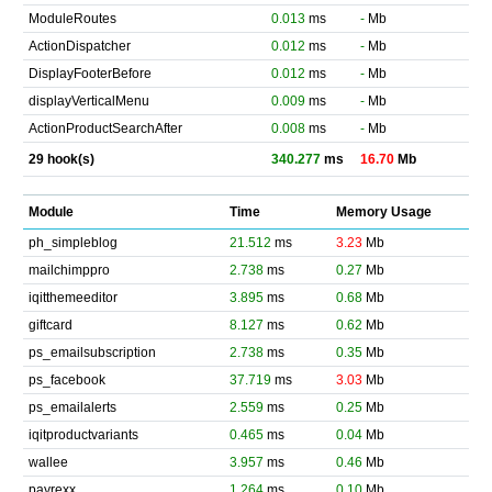
ModuleRoutes
0.013
ms
-
Mb
ActionDispatcher
0.012
ms
-
Mb
DisplayFooterBefore
0.012
ms
-
Mb
displayVerticalMenu
0.009
ms
-
Mb
ActionProductSearchAfter
0.008
ms
-
Mb
29 hook(s)
340.277
ms
16.70
Mb
Module
Time
Memory Usage
ph_simpleblog
21.512
ms
3.23
Mb
mailchimppro
2.738
ms
0.27
Mb
iqitthemeeditor
3.895
ms
0.68
Mb
giftcard
8.127
ms
0.62
Mb
ps_emailsubscription
2.738
ms
0.35
Mb
ps_facebook
37.719
ms
3.03
Mb
ps_emailalerts
2.559
ms
0.25
Mb
iqitproductvariants
0.465
ms
0.04
Mb
wallee
3.957
ms
0.46
Mb
payrexx
1.264
ms
0.10
Mb