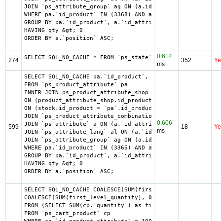
JOIN `ps_attribute_group` ag ON (a.id_attribute_group = a
WHERE pa.`id_product` IN (3368) AND ag.`is_color_group` =
GROUP BY pa.`id_product`, a.`id_attribute`, `group_by`

HAVING qty &gt; 0

ORDER BY a.`position` ASC;
0.614
SELECT SQL_NO_CACHE * FROM `ps_state` ORDER BY `name` ASC
274
352
Ye
ms
SELECT SQL_NO_CACHE pa.`id_product`, a.`color`, pac.`id_p
FROM `ps_product_attribute` pa

INNER JOIN ps_product_attribute_shop product_attribute_sh
ON (product_attribute_shop.id_product_attribute = pa.id_p
ON (stock.id_product = `pa`.id_product AND stock.id_produ
JOIN `ps_product_attribute_combination` pac ON (pac.`id_p
0.606
JOIN `ps_attribute` a ON (a.`id_attribute` = pac.`id_attr
599
18
Ye
ms
JOIN `ps_attribute_lang` al ON (a.`id_attribute` = al.`id
JOIN `ps_attribute_group` ag ON (a.id_attribute_group = a
WHERE pa.`id_product` IN (3365) AND ag.`is_color_group` =
GROUP BY pa.`id_product`, a.`id_attribute`, `group_by`

HAVING qty &gt; 0

ORDER BY a.`position` ASC;
SELECT SQL_NO_CACHE COALESCE(SUM(first_level_quantity) + 
COALESCE(SUM(first_level_quantity), 0) as quantity

FROM (SELECT SUM(cp.`quantity`) as first_level_quantity, 
FROM `ps_cart_product` cp
