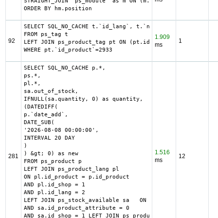
STRAIGHT_JOIN `ps_module` as m ON (m.id_module = hm.id_mo
ORDER BY hm.position
SELECT SQL_NO_CACHE t.`id_lang`, t.`name`

FROM ps_tag t

1.909
92
1
LEFT JOIN ps_product_tag pt ON (pt.id_tag = t.id_tag)

ms
WHERE pt.`id_product`=2933
SELECT SQL_NO_CACHE p.*,

ps.*,

pl.*,

sa.out_of_stock,

IFNULL(sa.quantity, 0) as quantity,

(DATEDIFF(

p.`date_add`,

DATE_SUB(

'2026-08-08 00:00:00',

INTERVAL 20 DAY

)

1.516
) &gt; 0) as new

281
12
ms
FROM ps_product p

LEFT JOIN ps_product_lang pl

ON pl.id_product = p.id_product

AND pl.id_shop = 1

AND pl.id_lang = 2

LEFT JOIN ps_stock_available sa   ON sa.id_product = p.id
AND sa.id_product_attribute = 0

AND sa.id_shop = 1 LEFT JOIN ps_product_shop ps
