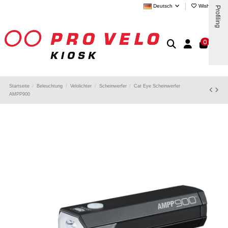
Deutsch
Wishlist (
0
)
Profiling
0
Startseite
Beleuchtung
Velolichter
Scheinwerfer
Cat Eye Scheinwerfer
AMPP900