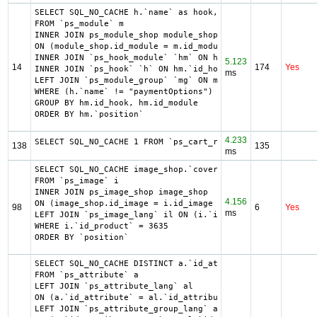
SELECT SQL_NO_CACHE h.`name` as hook, m.`id_module`, h.`i
FROM `ps_module` m

INNER JOIN ps_module_shop module_shop

ON (module_shop.id_module = m.id_module AND module_shop.i
INNER JOIN `ps_hook_module` `hm` ON hm.`id_module` = m.`i
5.123
14
174
Yes
INNER JOIN `ps_hook` `h` ON hm.`id_hook` = h.`id_hook`

ms
LEFT JOIN `ps_module_group` `mg` ON mg.`id_module` = m.`i
WHERE (h.`name` != "paymentOptions") AND (hm.`id_shop` = 
GROUP BY hm.id_hook, hm.id_module

ORDER BY hm.`position`
4.233
SELECT SQL_NO_CACHE 1 FROM `ps_cart_rule` WHERE ((date_to
138
135
ms
SELECT SQL_NO_CACHE image_shop.`cover`, i.`id_image`, il.
FROM `ps_image` i

INNER JOIN ps_image_shop image_shop

4.156
ON (image_shop.id_image = i.id_image AND image_shop.id_sh
98
6
Yes
ms
LEFT JOIN `ps_image_lang` il ON (i.`id_image` = il.`id_im
WHERE i.`id_product` = 3635

ORDER BY `position`
SELECT SQL_NO_CACHE DISTINCT a.`id_attribute`, a.`id_attr
FROM `ps_attribute` a

LEFT JOIN `ps_attribute_lang` al

ON (a.`id_attribute` = al.`id_attribute` AND al.`id_lang`
LEFT JOIN `ps_attribute_group_lang` agl
