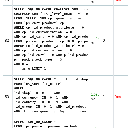
ms
SELECT SQL_NO_CACHE COALESCE(SUM(first_level_quantity) + 
COALESCE(SUM(first_level_quantity), 0) as quantity

FROM (SELECT SUM(cp.`quantity`) as first_level_quantity, 
FROM `ps_cart_product` cp

WHERE cp.`id_product_attribute` = 0

AND cp.`id_customization` = 0

AND cp.`id_cart` = 0 AND cp.`id_product` = 3635 UNION SEL
1.147
82
0
FROM `ps_cart_product` cp JOIN `ps_pack` p ON cp.`id_prod
ms
WHERE cp.`id_product_attribute` = 0

AND cp.`id_customization` = 0

AND cp.`id_cart` = 0 AND p.`id_product_item` = 3635 AND (
pr.`pack_stock_type` = 3

AND 0 = 1

))) as q LIMIT 1
SELECT SQL_NO_CACHE *, ( IF (`id_shop` = 1, 2, 0) +  IF (
FROM `ps_specific_price`

WHERE

`id_shop` IN (0, 1) AND

1.087
53
1
Yes
`id_currency` IN (0, 1) AND

ms
`id_country` IN (0, 19) AND

`id_group` IN (0, 1) AND `id_product` = 0 AND `id_custome
AND IF(`from_quantity` &gt; 1, `from_quantity`, 0) &lt;= 
SELECT SQL_NO_CACHE *

FROM `ps_payrexx_payment_methods`
