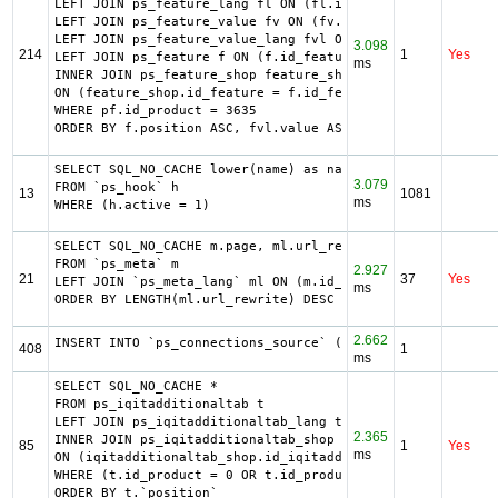
LEFT JOIN ps_feature_lang fl ON (fl.id_feature = pf.id_fe
LEFT JOIN ps_feature_value fv ON (fv.id_feature_value = p
LEFT JOIN ps_feature_value_lang fvl ON (fvl.id_feature_va
3.098
214
1
Yes
LEFT JOIN ps_feature f ON (f.id_feature = pf.id_feature A
ms
INNER JOIN ps_feature_shop feature_shop

ON (feature_shop.id_feature = f.id_feature AND feature_sh
WHERE pf.id_product = 3635

ORDER BY f.position ASC, fvl.value ASC
SELECT SQL_NO_CACHE lower(name) as name

3.079
FROM `ps_hook` h

13
1081
ms
WHERE (h.active = 1)
SELECT SQL_NO_CACHE m.page, ml.url_rewrite, ml.id_lang

FROM `ps_meta` m

2.927
21
37
Yes
LEFT JOIN `ps_meta_lang` ml ON (m.id_meta = ml.id_meta AN
ms
ORDER BY LENGTH(ml.url_rewrite) DESC
2.662
INSERT INTO `ps_connections_source` (`id_connections`, `h
408
1
ms
SELECT SQL_NO_CACHE *

FROM ps_iqitadditionaltab t

LEFT JOIN ps_iqitadditionaltab_lang tl ON (t.id_iqitaddit
2.365
INNER JOIN ps_iqitadditionaltab_shop iqitadditionaltab_sh
85
1
Yes
ms
ON (iqitadditionaltab_shop.id_iqitadditionaltab = t.id_iq
WHERE (t.id_product = 0 OR t.id_product = 3635) AND t.`ac
ORDER BY t.`position`