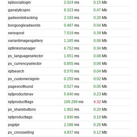
iqitsociallogin
2.024
ms
0.15
Mb
ganalyticspro
9.323
ms
0.47
Mb
gadwordstracking
2.193
ms
0.20
Mb
bongoogleadwords
0.487
ms
0.04
Mb
swisspost
7.019
ms
0.39
Mb
variantimagesgallery
1.185
ms
0.06
Mb
iqitlinksmanager
6.752
ms
0.34
Mb
ps_languageselector
1.651
ms
0.08
Mb
ps_currencyselector
0.855
ms
0.06
Mb
iqitsearch
0.570
ms
0.04
Mb
ps_customersignin
0.255
ms
0.02
Mb
pagesnotfound
0.527
ms
0.05
Mb
iqitproductsnav
5.640
ms
0.23
Mb
iqitproductflags
105.289
ms
4.32
Mb
ps_sharebuttons
1.902
ms
0.20
Mb
iqitproducttags
1.930
ms
0.10
Mb
psgdpr
2.286
ms
0.26
Mb
ps_crossselling
4.837
ms
0.12
Mb