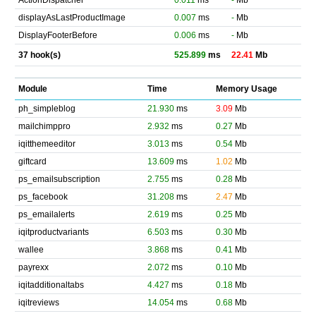
ActionDispatcher
0.011
ms
-
Mb
displayAsLastProductImage
0.007
ms
-
Mb
DisplayFooterBefore
0.006
ms
-
Mb
37 hook(s)
525.899
ms
22.41
Mb
Module
Time
Memory Usage
ph_simpleblog
21.930
ms
3.09
Mb
mailchimppro
2.932
ms
0.27
Mb
iqitthemeeditor
3.013
ms
0.54
Mb
giftcard
13.609
ms
1.02
Mb
ps_emailsubscription
2.755
ms
0.28
Mb
ps_facebook
31.208
ms
2.47
Mb
ps_emailalerts
2.619
ms
0.25
Mb
iqitproductvariants
6.503
ms
0.30
Mb
wallee
3.868
ms
0.41
Mb
payrexx
2.072
ms
0.10
Mb
iqitadditionaltabs
4.427
ms
0.18
Mb
iqitreviews
14.054
ms
0.68
Mb