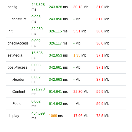
243.828
config
243.828
ms
30.13
Mb
31.0
Mb
ms
0.028
__construct
243.856
ms
-
Mb
31.0
Mb
ms
82.259
init
326.115
ms
5.51
Mb
36.0
Mb
ms
0.002
checkAccess
326.117
ms
-
Mb
36.0
Mb
ms
16.536
setMedia
342.653
ms
1.35
Mb
37.1
Mb
ms
0.008
postProcess
342.661
ms
-
Mb
37.1
Mb
ms
0.002
initHeader
342.663
ms
-
Mb
37.1
Mb
ms
271.978
initContent
614.641
ms
22.80
Mb
59.9
Mb
ms
0.002
initFooter
614.643
ms
-
Mb
59.9
Mb
ms
454.099
display
1069
ms
17.96
Mb
78.5
Mb
ms