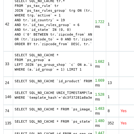
SELECT SQL_NO_CACHE tr.*

FROM `ps_tax_rule` tr

JOIN `ps_tax_rules_group` trg ON (tr.`id_tax_rules_group`
WHERE trg.`active` = 1

AND tr.`id_country` = 19

1.722
42
1
AND tr.`id_tax_rules_group` = 6

ms
AND tr.`id_state` IN (0, 0)

AND ('0' BETWEEN tr.`zipcode_from` AND tr.`zipcode_to`

OR (tr.`zipcode_to` = 0 AND tr.`zipcode_from` IN(0, '0')))
ORDER BY tr.`zipcode_from` DESC, tr.`zipcode_to` DESC, tr
SELECT SQL_NO_CACHE *

FROM `ps_group` a

1.682
33
1
LEFT JOIN `ps_group_shop` `c` ON a.`id_group` = c.`id_gro
ms
WHERE (a.`id_group` = 1) LIMIT 1
1.669
SELECT SQL_NO_CACHE `id_product` FROM `ps_giftcardproduct
24
13
ms
SELECT SQL_NO_CACHE UNIX_TIMESTAMP(last_update) as last_u
1.528
146
1
WHERE `template_hash`='dc3f37281a8a3ebb1a37f90a406875fd' 
ms
1.483
SELECT SQL_NO_CACHE * FROM `ps_image_type` WHERE 1 AND `m
74
8
Yes
ms
1.480
SELECT SQL_NO_CACHE * FROM `ps_state` ORDER BY `name` ASC
135
352
Yes
ms
1.447
SELECT SQL_NO_CACHE id FROM ps_gap_refund WHERE sent = "0