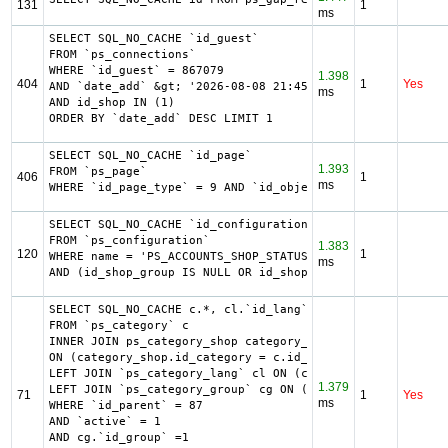
131
1
ms
SELECT SQL_NO_CACHE `id_guest`

FROM `ps_connections`

WHERE `id_guest` = 867079

1.398
404
1
Yes
AND `date_add` &gt; '2026-08-08 21:45:00'

ms
AND id_shop IN (1) 

ORDER BY `date_add` DESC LIMIT 1
SELECT SQL_NO_CACHE `id_page`

1.393
FROM `ps_page`

406
1
ms
WHERE `id_page_type` = 9 AND `id_object` = 3635 LIMIT 1
SELECT SQL_NO_CACHE `id_configuration`

FROM `ps_configuration`

1.383
120
1
WHERE name = 'PS_ACCOUNTS_SHOP_STATUS'

ms
AND (id_shop_group IS NULL OR id_shop_group = 0) AND (id_
SELECT SQL_NO_CACHE c.*, cl.`id_lang`, cl.`name`, cl.`des
FROM `ps_category` c

INNER JOIN ps_category_shop category_shop

ON (category_shop.id_category = c.id_category AND categor
LEFT JOIN `ps_category_lang` cl ON (c.`id_category` = cl.
1.379
LEFT JOIN `ps_category_group` cg ON (cg.`id_category` = c
71
1
Yes
ms
WHERE `id_parent` = 87

AND `active` = 1

AND cg.`id_group` =1
