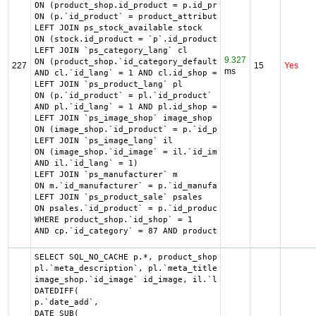
ON (product_shop.id_product = p.id_product AND product_sh
ON (p.`id_product` = product_attribute_shop.`id_product` 
LEFT JOIN ps_stock_available stock

ON (stock.id_product = `p`.id_product AND stock.id_produc
LEFT JOIN `ps_category_lang` cl

9.327
ON (product_shop.`id_category_default` = cl.`id_category`

227
15
Yes
ms
AND cl.`id_lang` = 1 AND cl.id_shop = 1 )

LEFT JOIN `ps_product_lang` pl

ON (p.`id_product` = pl.`id_product`

AND pl.`id_lang` = 1 AND pl.id_shop = 1 )

LEFT JOIN `ps_image_shop` image_shop

ON (image_shop.`id_product` = p.`id_product` AND image_sh
LEFT JOIN `ps_image_lang` il

ON (image_shop.`id_image` = il.`id_image`

AND il.`id_lang` = 1)

LEFT JOIN `ps_manufacturer` m

ON m.`id_manufacturer` = p.`id_manufacturer`

LEFT JOIN `ps_product_sale` psales

ON psales.`id_product` = p.`id_product`

WHERE product_shop.`id_shop` = 1

AND cp.`id_category` = 87 AND product_shop.`active` = 1 A
SELECT SQL_NO_CACHE p.*, product_shop.*, stock.out_of_sto
pl.`meta_description`, pl.`meta_title`, pl.`name`, pl.`av
image_shop.`id_image` id_image, il.`legend`, m.`name` as 
DATEDIFF(

p.`date_add`,

DATE_SUB(
