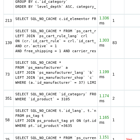
GROUP BY c.`id_category`

ORDER BY `level_depth` ASC, category_shop.`position` ASC
1.336
SELECT SQL_NO_CACHE c.id_elementor FROM ps_iqit_elementor
213
1
ms
SELECT SQL_NO_CACHE * FROM `ps_cart_rule` cr

LEFT JOIN `ps_cart_rule_lang` crl

1.303
ON (cr.`id_cart_rule` = crl.`id_cart_rule` AND crl.`id_la
139
83
ms
AND cr.`active` = 1

AND free_shipping = 1 AND carrier_restriction = 1
SELECT SQL_NO_CACHE *

FROM `ps_manufacturer` a

1.199
LEFT JOIN `ps_manufacturer_lang` `b` ON a.`id_manufacture
73
1
ms
LEFT JOIN `ps_manufacturer_shop` `c` ON a.`id_manufacture
WHERE (a.`id_manufacturer` = 37) LIMIT 1
SELECT SQL_NO_CACHE `id_category` FROM `ps_category_produ
1.174
351
2
WHERE `id_product` = 3105
ms
SELECT SQL_NO_CACHE t.`id_lang`, t.`name`

FROM ps_tag t

1.165
58
1
LEFT JOIN ps_product_tag pt ON (pt.id_tag = t.id_tag)

ms
WHERE pt.`id_product`=3635
1.151
SELECT SQL_NO_CACHE * FROM `ps_currency` c ORDER BY `iso_
25
1
Yes