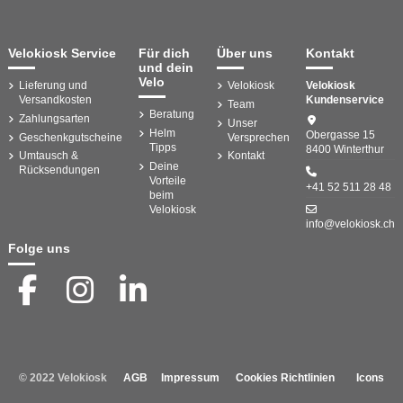
Velokiosk Service
Für dich
Über uns
Kontakt
und dein
Velo
Lieferung und
Velokiosk
Velokiosk
Versandkosten
Kundenservice
Team
Beratung
Zahlungsarten
Unser
Helm
Obergasse 15
Geschenkgutscheine
Versprechen
Tipps
8400 Winterthur
Umtausch &
Kontakt
Deine
Rücksendungen
Vorteile
+41 52 511 28 48
beim
Velokiosk
info@velokiosk.ch
Folge uns
© 2022 Velokiosk
AGB
Impressum
Cookies Richtlinien
Icons