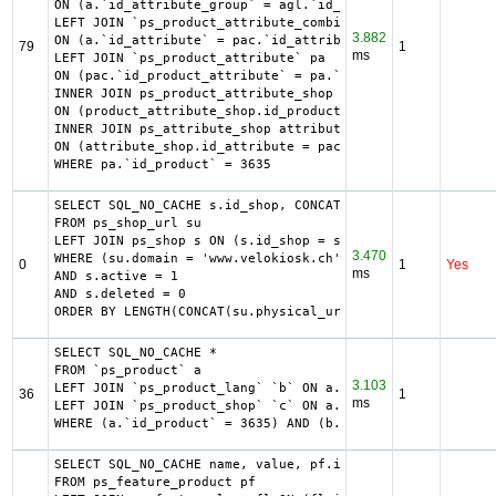
ON (a.`id_attribute_group` = agl.`id_attribute_group` AND
LEFT JOIN `ps_product_attribute_combination` pac

3.882
ON (a.`id_attribute` = pac.`id_attribute`)

79
1
ms
LEFT JOIN `ps_product_attribute` pa

ON (pac.`id_product_attribute` = pa.`id_product_attribute
INNER JOIN ps_product_attribute_shop product_attribute_sh
ON (product_attribute_shop.id_product_attribute = pa.id_p
INNER JOIN ps_attribute_shop attribute_shop

ON (attribute_shop.id_attribute = pac.id_attribute AND at
WHERE pa.`id_product` = 3635
SELECT SQL_NO_CACHE s.id_shop, CONCAT(su.physical_uri, su
FROM ps_shop_url su

LEFT JOIN ps_shop s ON (s.id_shop = su.id_shop)

3.470
WHERE (su.domain = 'www.velokiosk.ch' OR su.domain_ssl = 
0
1
Yes
ms
AND s.active = 1

AND s.deleted = 0

ORDER BY LENGTH(CONCAT(su.physical_uri, su.virtual_uri)) 
SELECT SQL_NO_CACHE *

FROM `ps_product` a

3.103
LEFT JOIN `ps_product_lang` `b` ON a.`id_product` = b.`id
36
1
ms
LEFT JOIN `ps_product_shop` `c` ON a.`id_product` = c.`id
WHERE (a.`id_product` = 3635) AND (b.`id_shop` = 1) LIMIT
SELECT SQL_NO_CACHE name, value, pf.id_feature, f.positio
FROM ps_feature_product pf
