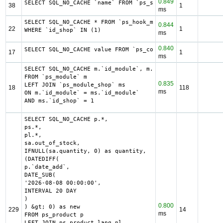
0.849
SELECT SQL_NO_CACHE `name` FROM `ps_supplier` WHERE `id_s
38
1
ms
SELECT SQL_NO_CACHE * FROM `ps_hook_module_exceptions`

0.844
22
1
WHERE `id_shop` IN (1)
ms
0.840
SELECT SQL_NO_CACHE value FROM `ps_configuration` WHERE `
17
1
ms
SELECT SQL_NO_CACHE m.`id_module`, m.`name`, ms.`id_modul
FROM `ps_module` m

0.835
LEFT JOIN `ps_module_shop` ms

18
118
ms
ON m.`id_module` = ms.`id_module`

AND ms.`id_shop` = 1
SELECT SQL_NO_CACHE p.*,

ps.*,

pl.*,

sa.out_of_stock,

IFNULL(sa.quantity, 0) as quantity,

(DATEDIFF(

p.`date_add`,

DATE_SUB(

'2026-08-08 00:00:00',

INTERVAL 20 DAY

)

0.800
) &gt; 0) as new

229
14
ms
FROM ps_product p

LEFT JOIN ps_product_lang pl
