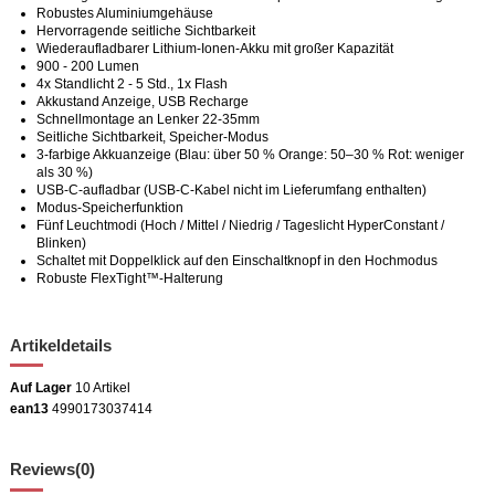
Robustes Aluminiumgehäuse
Hervorragende seitliche Sichtbarkeit
Wiederaufladbarer Lithium-Ionen-Akku mit großer Kapazität
900 - 200 Lumen
4x Standlicht 2 - 5 Std., 1x Flash
Akkustand Anzeige, USB Recharge
Schnellmontage an Lenker 22-35mm
Seitliche Sichtbarkeit, Speicher-Modus
3-farbige Akkuanzeige (Blau: über 50 % Orange: 50–30 % Rot: weniger
als 30 %)
USB-C-aufladbar (USB-C-Kabel nicht im Lieferumfang enthalten)
Modus-Speicherfunktion
Fünf Leuchtmodi (Hoch / Mittel / Niedrig / Tageslicht HyperConstant /
Blinken)
Schaltet mit Doppelklick auf den Einschaltknopf in den Hochmodus
Robuste FlexTight™-Halterung
Artikeldetails
Auf Lager
10 Artikel
ean13
4990173037414
Reviews
(0)