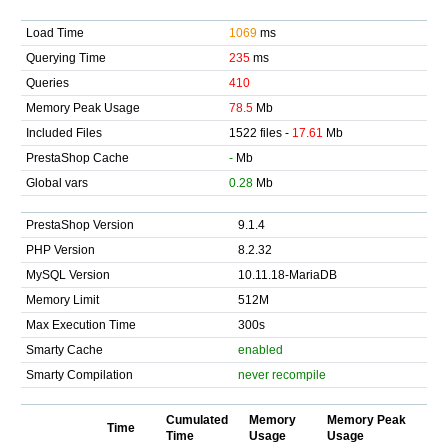
Load Time
1069
ms
Querying Time
235
ms
Queries
410
Memory Peak Usage
78.5
Mb
Included Files
1522 files -
17.61
Mb
PrestaShop Cache
-
Mb
Global vars
0.28
Mb
PrestaShop Version
9.1.4
PHP Version
8.2.32
MySQL Version
10.11.18-MariaDB
Memory Limit
512M
Max Execution Time
300s
Smarty Cache
enabled
Smarty Compilation
never recompile
Cumulated
Memory
Memory Peak
Time
Time
Usage
Usage