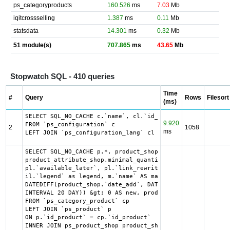
ps_categoryproducts
160.526
ms
7.03
Mb
iqitcrossselling
1.387
ms
0.11
Mb
statsdata
14.301
ms
0.32
Mb
51 module(s)
707.865
ms
43.65
Mb
Stopwatch SQL - 410 queries
Time
#
Query
Rows
Filesort
(ms)
SELECT SQL_NO_CACHE c.`name`, cl.`id_lang`, IF(cl.`id_lan
9.920
FROM `ps_configuration` c

2
1058
ms
LEFT JOIN `ps_configuration_lang` cl ON (c.`id_configurat
SELECT SQL_NO_CACHE p.*, product_shop.*, stock.out_of_sto
product_attribute_shop.minimal_quantity AS product_attrib
pl.`available_later`, pl.`link_rewrite`, pl.`meta_descrip
il.`legend` as legend, m.`name` AS manufacturer_name, cl.
DATEDIFF(product_shop.`date_add`, DATE_SUB("2026-08-08 00
INTERVAL 20 DAY)) &gt; 0 AS new, product_shop.price AS or
FROM `ps_category_product` cp

LEFT JOIN `ps_product` p

ON p.`id_product` = cp.`id_product`

INNER JOIN ps_product_shop product_shop
