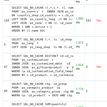
ms
SELECT SQL_NO_CACHE cl.*,c.*, cl.`name` country, z.`name`
FROM `ps_country` c  INNER JOIN ps_country_shop country_s
ON (country_shop.id_country = c.id_country AND country_sh
1.990
LEFT JOIN `ps_country_lang` cl ON (c.`id_country` = cl.`i
134
241
Yes
ms
LEFT JOIN `ps_zone` z ON (z.`id_zone` = c.`id_zone`)

WHERE 1 AND c.active = 1

ORDER BY cl.name ASC
SELECT SQL_NO_CACHE l.*, ls.`id_shop`

1.973
FROM `ps_lang` l

5
2
ms
LEFT JOIN `ps_lang_shop` ls ON (l.id_lang = ls.id_lang)
SELECT SQL_NO_CACHE DISTINCT cd.id_customization, c.id_pr
FROM `ps_customization` c

INNER JOIN `ps_customized_data` `cd` ON c.id_customizatio
1.814
67
3
Yes
INNER JOIN `ps_giftcardproduct` `p` ON p.id_product = c.i
ms
WHERE (p.id_customization_field_template = cd.index) AND 
ORDER BY c.id_product, c.id_customization, cd.index
SELECT SQL_NO_CACHE ctg.`id_group`

FROM `ps_category_product` cp

1.779
65
1
INNER JOIN `ps_category_group` ctg ON (ctg.`id_category` 
ms
WHERE cp.`id_product` = 3635 AND ctg.`id_group` = 1 LIMIT
SELECT SQL_NO_CACHE SUM(quantity)
