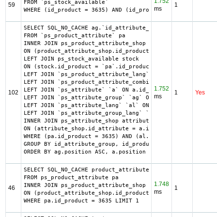
1.752
FROM `ps_stock_available`

59
1
ms
WHERE (id_product = 3635) AND (id_product_attribute = 0) 
SELECT SQL_NO_CACHE ag.`id_attribute_group`, ag.`is_color
FROM `ps_product_attribute` pa

INNER JOIN ps_product_attribute_shop product_attribute_sh
ON (product_attribute_shop.id_product_attribute = pa.id_p
LEFT JOIN ps_stock_available stock

ON (stock.id_product = `pa`.id_product AND stock.id_produ
LEFT JOIN `ps_product_attribute_lang` `pal` ON pa.id_prod
LEFT JOIN `ps_product_attribute_combination` `pac` ON pac
1.752
LEFT JOIN `ps_attribute` `a` ON a.id_attribute = pac.id_a
102
1
Yes
ms
LEFT JOIN `ps_attribute_group` `ag` ON ag.id_attribute_gr
LEFT JOIN `ps_attribute_lang` `al` ON a.id_attribute = al
LEFT JOIN `ps_attribute_group_lang` `agl` ON ag.id_attrib
INNER JOIN ps_attribute_shop attribute_shop

ON (attribute_shop.id_attribute = a.id_attribute AND attr
WHERE (pa.id_product = 3635) AND (al.id_lang = 1) AND (ag
GROUP BY id_attribute_group, id_product_attribute

ORDER BY ag.position ASC, a.position ASC, agl.name ASC
SELECT SQL_NO_CACHE product_attribute_shop.id_product_att
FROM ps_product_attribute pa

1.748
INNER JOIN ps_product_attribute_shop product_attribute_sh
46
1
ms
ON (product_attribute_shop.id_product_attribute = pa.id_p
WHERE pa.id_product = 3635 LIMIT 1