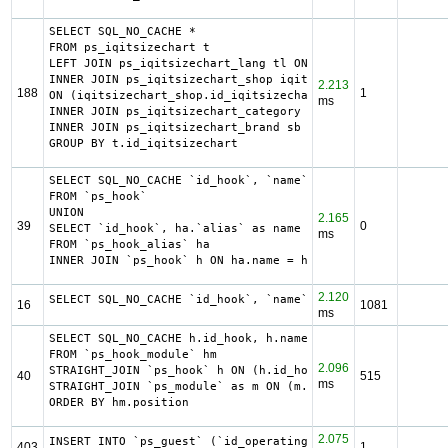
SELECT SQL_NO_CACHE *

FROM ps_iqitsizechart t

LEFT JOIN ps_iqitsizechart_lang tl ON (t.id_iqitsizechart
INNER JOIN ps_iqitsizechart_shop iqitsizechart_shop

2.213
188
1
ON (iqitsizechart_shop.id_iqitsizechart = t.id_iqitsizech
ms
INNER JOIN ps_iqitsizechart_category sc  ON (t.id_iqitsiz
INNER JOIN ps_iqitsizechart_brand sb  ON (t.id_iqitsizech
GROUP BY t.id_iqitsizechart
SELECT SQL_NO_CACHE `id_hook`, `name`

FROM `ps_hook`

UNION

2.165
39
0
SELECT `id_hook`, ha.`alias` as name

ms
FROM `ps_hook_alias` ha

INNER JOIN `ps_hook` h ON ha.name = h.name
2.120
SELECT SQL_NO_CACHE `id_hook`, `name` FROM `ps_hook`
16
1081
ms
SELECT SQL_NO_CACHE h.id_hook, h.name as h_name, title, d
FROM `ps_hook_module` hm

2.096
STRAIGHT_JOIN `ps_hook` h ON (h.id_hook = hm.id_hook AND 
40
515
ms
STRAIGHT_JOIN `ps_module` as m ON (m.id_module = hm.id_mo
ORDER BY hm.position
2.075
INSERT INTO `ps_guest` (`id_operating_system`, `id_web_br
403
1