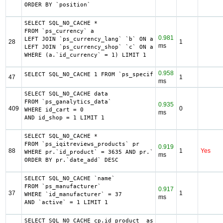
ORDER BY `position`
SELECT SQL_NO_CACHE *

FROM `ps_currency` a

0.981
LEFT JOIN `ps_currency_lang` `b` ON a.`id_currency` = b.`
28
1
ms
LEFT JOIN `ps_currency_shop` `c` ON a.`id_currency` = c.`
WHERE (a.`id_currency` = 1) LIMIT 1
0.958
SELECT SQL_NO_CACHE 1 FROM `ps_specific_price` WHERE id_p
47
1
ms
SELECT SQL_NO_CACHE data

FROM `ps_ganalytics_data`

0.935
409
0
WHERE id_cart = 0

ms
AND id_shop = 1 LIMIT 1
SELECT SQL_NO_CACHE *

FROM `ps_iqitreviews_products` pr

0.919
88
1
Yes
WHERE pr.`id_product` = 3635 AND pr.`status` = 1

ms
ORDER BY pr.`date_add` DESC
SELECT SQL_NO_CACHE `name`

FROM `ps_manufacturer`

0.917
37
1
WHERE `id_manufacturer` = 37

ms
AND `active` = 1 LIMIT 1
SELECT SQL_NO_CACHE cp.id_product  as id_product
