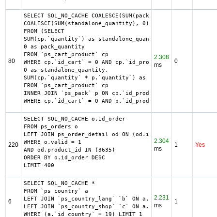
SELECT SQL_NO_CACHE COALESCE(SUM(pack_quantity), 0) as pa
COALESCE(SUM(standalone_quantity), 0) as standalone_quant
FROM (SELECT

SUM(cp.`quantity`) as standalone_quantity,

0 as pack_quantity

FROM `ps_cart_product` cp

2.308
80
0
WHERE cp.`id_cart` = 0 AND cp.`id_product` = 3635 UNION S
ms
0 as standalone_quantity,

SUM(cp.`quantity` * p.`quantity`) as pack_quantity

FROM `ps_cart_product` cp

INNER JOIN `ps_pack` p ON cp.`id_product` = p.`id_product
WHERE cp.`id_cart` = 0 AND p.`id_product_item` = 3635) as
SELECT SQL_NO_CACHE o.id_order

FROM ps_orders o

LEFT JOIN ps_order_detail od ON (od.id_order = o.id_order)
2.304
WHERE o.valid = 1

220
1
Yes
ms
AND od.product_id IN (3635)

ORDER BY o.id_order DESC

LIMIT 400
SELECT SQL_NO_CACHE *

FROM `ps_country` a

2.231
LEFT JOIN `ps_country_lang` `b` ON a.`id_country` = b.`id
6
1
ms
LEFT JOIN `ps_country_shop` `c` ON a.`id_country` = c.`id
WHERE (a.`id_country` = 19) LIMIT 1