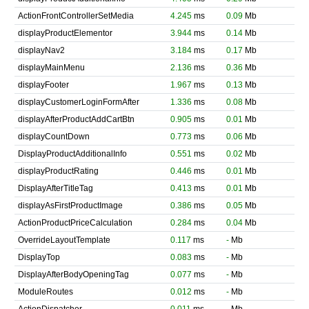
ActionFrontControllerSetMedia
4.245
ms
0.09
Mb
displayProductElementor
3.944
ms
0.14
Mb
displayNav2
3.184
ms
0.17
Mb
displayMainMenu
2.136
ms
0.36
Mb
displayFooter
1.967
ms
0.13
Mb
displayCustomerLoginFormAfter
1.336
ms
0.08
Mb
displayAfterProductAddCartBtn
0.905
ms
0.01
Mb
displayCountDown
0.773
ms
0.06
Mb
DisplayProductAdditionalInfo
0.551
ms
0.02
Mb
displayProductRating
0.446
ms
0.01
Mb
DisplayAfterTitleTag
0.413
ms
0.01
Mb
displayAsFirstProductImage
0.386
ms
0.05
Mb
ActionProductPriceCalculation
0.284
ms
0.04
Mb
OverrideLayoutTemplate
0.117
ms
-
Mb
DisplayTop
0.083
ms
-
Mb
DisplayAfterBodyOpeningTag
0.077
ms
-
Mb
ModuleRoutes
0.012
ms
-
Mb