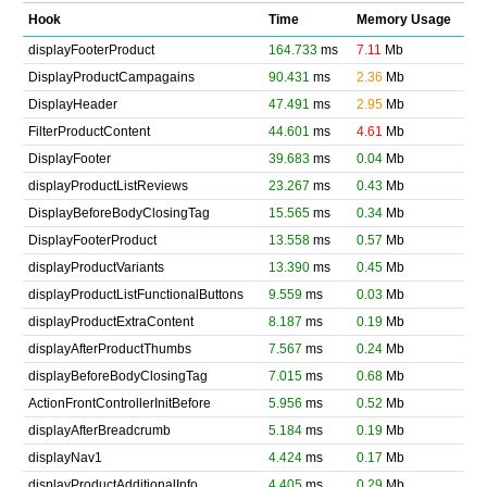
Hook
Time
Memory Usage
displayFooterProduct
164.733
ms
7.11
Mb
DisplayProductCampagains
90.431
ms
2.36
Mb
DisplayHeader
47.491
ms
2.95
Mb
FilterProductContent
44.601
ms
4.61
Mb
DisplayFooter
39.683
ms
0.04
Mb
displayProductListReviews
23.267
ms
0.43
Mb
DisplayBeforeBodyClosingTag
15.565
ms
0.34
Mb
DisplayFooterProduct
13.558
ms
0.57
Mb
displayProductVariants
13.390
ms
0.45
Mb
displayProductListFunctionalButtons
9.559
ms
0.03
Mb
displayProductExtraContent
8.187
ms
0.19
Mb
displayAfterProductThumbs
7.567
ms
0.24
Mb
displayBeforeBodyClosingTag
7.015
ms
0.68
Mb
ActionFrontControllerInitBefore
5.956
ms
0.52
Mb
displayAfterBreadcrumb
5.184
ms
0.19
Mb
displayNav1
4.424
ms
0.17
Mb
displayProductAdditionalInfo
4.405
ms
0.29
Mb