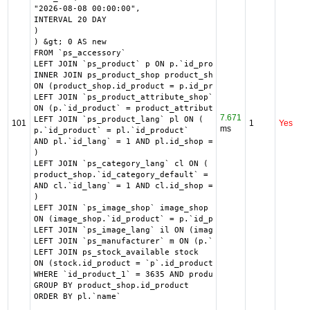
"2026-08-08 00:00:00",

INTERVAL 20 DAY

)

) &gt; 0 AS new

FROM `ps_accessory`

LEFT JOIN `ps_product` p ON p.`id_product` = `id_product_
INNER JOIN ps_product_shop product_shop

ON (product_shop.id_product = p.id_product AND product_sh
LEFT JOIN `ps_product_attribute_shop` product_attribute_s
ON (p.`id_product` = product_attribute_shop.`id_product` 
7.671
LEFT JOIN `ps_product_lang` pl ON (

101
1
Yes
ms
p.`id_product` = pl.`id_product`

AND pl.`id_lang` = 1 AND pl.id_shop = 1 

)

LEFT JOIN `ps_category_lang` cl ON (

product_shop.`id_category_default` = cl.`id_category`

AND cl.`id_lang` = 1 AND cl.id_shop = 1 

)

LEFT JOIN `ps_image_shop` image_shop

ON (image_shop.`id_product` = p.`id_product` AND image_sh
LEFT JOIN `ps_image_lang` il ON (image_shop.`id_image` = 
LEFT JOIN `ps_manufacturer` m ON (p.`id_manufacturer`= m.
LEFT JOIN ps_stock_available stock

ON (stock.id_product = `p`.id_product AND stock.id_produc
WHERE `id_product_1` = 3635 AND product_shop.`active` = 1
GROUP BY product_shop.id_product

ORDER BY pl.`name`