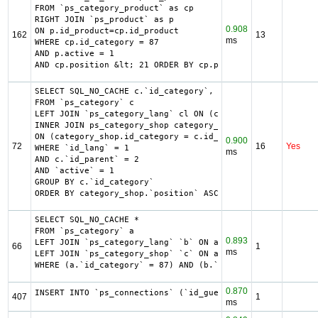
FROM `ps_category_product` as cp

RIGHT JOIN `ps_product` as p

0.908
ON p.id_product=cp.id_product

162
13
ms
WHERE cp.id_category = 87

AND p.active = 1

AND cp.position &lt; 21 ORDER BY cp.position DESC LIMIT 1
SELECT SQL_NO_CACHE c.`id_category`, cl.`name`, cl.`link_
FROM `ps_category` c

LEFT JOIN `ps_category_lang` cl ON (c.`id_category` = cl.
INNER JOIN ps_category_shop category_shop

ON (category_shop.id_category = c.id_category AND categor
0.900
72
16
Yes
WHERE `id_lang` = 1

ms
AND c.`id_parent` = 2

AND `active` = 1

GROUP BY c.`id_category`

ORDER BY category_shop.`position` ASC
SELECT SQL_NO_CACHE *

FROM `ps_category` a

0.893
LEFT JOIN `ps_category_lang` `b` ON a.`id_category` = b.`
66
1
ms
LEFT JOIN `ps_category_shop` `c` ON a.`id_category` = c.`
WHERE (a.`id_category` = 87) AND (b.`id_shop` = 1) LIMIT 
0.870
INSERT INTO `ps_connections` (`id_guest`, `id_page`, `ip_
407
1
ms