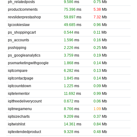
ph_relatedposts
9.586
ms
0.75
Mb
productcomments
75.396
ms
5.38
Mb
revsliderprestashop
59.897
ms
7.32
Mb
lgcookieslaw
49.685
ms
0.96
Mb
ps_shoppingcart
0.544
ms
0.11
Mb
ps_accounts
1.596
ms
0.16
Mb
psshipping
2.226
ms
0.25
Mb
ps_googleanalytics
3.759
ms
0.19
Mb
psxmarketingwithgoogle
1.868
ms
0.14
Mb
iqitcompare
6.282
ms
0.13
Mb
iqitcontactpage
1.845
ms
0.14
Mb
iqitcountdown
1.225
ms
0.09
Mb
iqitelementor
11.692
ms
0.99
Mb
iqitfreedeliverycount
0.672
ms
0.06
Mb
iqitmegamenu
8.766
ms
1.09
Mb
iqitsizecharts
9.209
ms
0.37
Mb
iqitwishlist
14.361
ms
0.84
Mb
iqitextendedproduct
9.328
ms
0.48
Mb