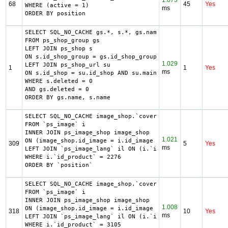
1.073
68
45
Yes
WHERE (active = 1)

ms
ORDER BY position
SELECT SQL_NO_CACHE gs.*, s.*, gs.name AS group_name, s.n
FROM ps_shop_group gs

LEFT JOIN ps_shop s

ON s.id_shop_group = gs.id_shop_group

1.029
LEFT JOIN ps_shop_url su

1
1
Yes
ms
ON s.id_shop = su.id_shop AND su.main = 1

WHERE s.deleted = 0

AND gs.deleted = 0

ORDER BY gs.name, s.name
SELECT SQL_NO_CACHE image_shop.`cover`, i.`id_image`, il.
FROM `ps_image` i

INNER JOIN ps_image_shop image_shop

1.021
ON (image_shop.id_image = i.id_image AND image_shop.id_sh
309
5
Yes
ms
LEFT JOIN `ps_image_lang` il ON (i.`id_image` = il.`id_im
WHERE i.`id_product` = 2276

ORDER BY `position`
SELECT SQL_NO_CACHE image_shop.`cover`, i.`id_image`, il.
FROM `ps_image` i

INNER JOIN ps_image_shop image_shop

1.008
ON (image_shop.id_image = i.id_image AND image_shop.id_sh
318
10
Yes
ms
LEFT JOIN `ps_image_lang` il ON (i.`id_image` = il.`id_im
WHERE i.`id_product` = 3105
