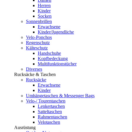
Damen
Herren
Kinder
Socken
Sonnenbrillen
Erwachsene
Kinder/Jugendliche
Velo-Ponchos
Regenschutz
Kälteschutz
Handschuhe
Kopfbedeckung
Multifunktionstücher
Diverses
Rucksäcke & Taschen
Rucksäcke
Erwachsene
Kinder
Umhängetaschen & Messenger Bags
Velo-/ Tourentaschen
Lenkertaschen
Satteltaschen
Rahmentaschen
Velotaschen
Ausrüstung