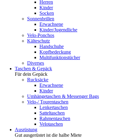
Herren
Kinder
Socken
Sonnenbrillen
Erwachsene
Kinder/Jugendliche
Velo-Ponchos
Kälteschutz
Handschuhe
Kopfbedeckung
Multifunktionstücher
Diverses
Taschen & Gepäck
Für dein Gepäck
Rucksäcke
Erwachsene
Kinder
Umhängetaschen & Messenger Bags
Velo-/ Tourentaschen
Lenkertaschen
Satteltaschen
Rahmentaschen
Velotaschen
Ausrüstung
Gut ausgerüstet ist die halbe Miete