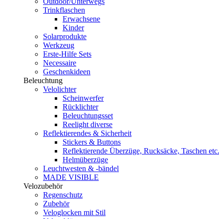
Outdoor/Unterwegs
Trinkflaschen
Erwachsene
Kinder
Solarprodukte
Werkzeug
Erste-Hilfe Sets
Necessaire
Geschenkideen
Beleuchtung
Velolichter
Scheinwerfer
Rücklichter
Beleuchtungsset
Reelight diverse
Reflektierendes & Sicherheit
Stickers & Buttons
Reflektierende Überzüge, Rucksäcke, Taschen etc
Helmüberzüge
Leuchtwesten & -bändel
MADE VISIBLE
Velozubehör
Regenschutz
Zubehör
Veloglocken mit Stil